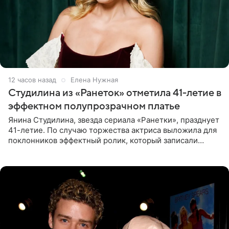
12 часов назад
Елена Нужная
Студилина из «Ранеток» отметила 41-летие в
эффектном полупрозрачном платье
Янина Студилина, звезда сериала «Ранетки», празднует
41-летие. По случаю торжества актриса выложила для
поклонников эффектный ролик, который записали
прошлой ночью. В кадре артистка предстала в
вечернем