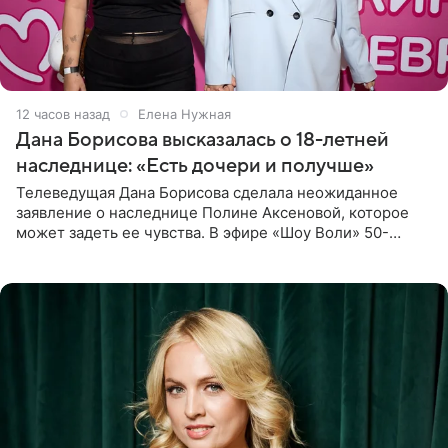
12 часов назад
Елена Нужная
Дана Борисова высказалась о 18-летней
наследнице: «Есть дочери и получше»
Телеведущая Дана Борисова сделала неожиданное
заявление о наследнице Полине Аксеновой, которое
может задеть ее чувства. В эфире «Шоу Воли» 50-
летняя знаменитость откровенно призналась, что не
считает свою дочь