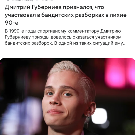
Дмитрий Губерниев признался, что
участвовал в бандитских разборках в лихие
90-е
В 1990-е годы спортивному комментатору Дмитрию
Губерниеву трижды довелось оказаться участником
бандитских разборок. В одной из таких ситуаций ему
выдали тяжелый предмет и приказали вступить в драку,
однако он