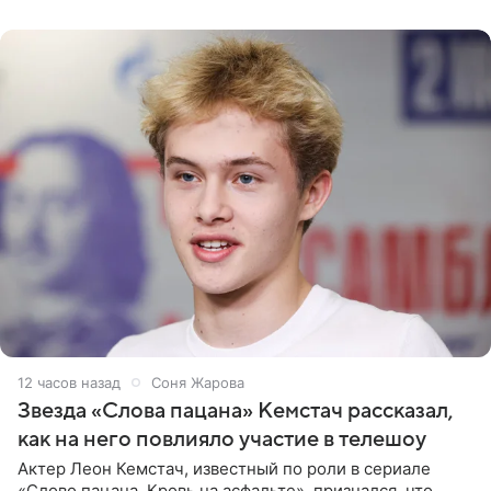
домам». По
12 часов назад
Соня Жарова
Звезда «Слова пацана» Кемстач рассказал,
как на него повлияло участие в телешоу
Актер Леон Кемстач, известный по роли в сериале
«Слово пацана. Кровь на асфальте», признался, что