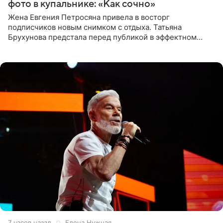
фото в купальнике: «Как сочно»
Жена Евгения Петросяна привела в восторг
подписчиков новым снимком с отдыха. Татьяна
Брухунова предстала перед публикой в эффектном
черно-сиреневом монокини, позируя прямо в бассейне.
«Ох, как сочно», «Татьяна,
7 часов назад
Елена Нужная