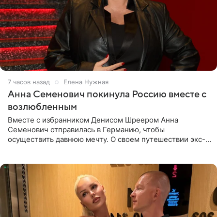
7 часов назад
Елена Нужная
Анна Семенович покинула Россию вместе с
возлюбленным
Вместе с избранником Денисом Шреером Анна
Семенович отправилась в Германию, чтобы
осуществить давнюю мечту. О своем путешествии экс-
солистка «Блестящих» рассказала поклонникам на
личной странице в социальной