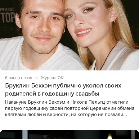
6 часов назад
Журнал OK!
Бруклин Бекхэм публично уколол своих
родителей в годовщину свадьбы
Накануне Бруклин Бекхэм и Никола Пельтц отметили
первую годовщину своей повторной церемонии обмена
клятвами любви и верности, на которую не позвали
никого из клана Бекхэм. По словам инсайдеров, пара
считает это