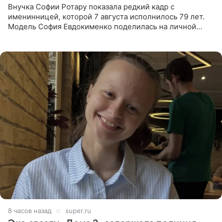
Внучка Софии Ротару показала редкий кадр с
именинницей, которой 7 августа исполнилось 79 лет.
Модель София Евдокименко поделилась на личной
странице в социальной сети фотографией знаменитой
бабушки. На снимке
8 часов назад
super.ru