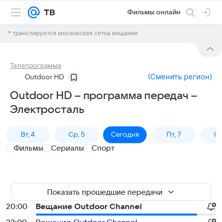
Фильмы онлайн
* транслируется московская сетка вещания
Телепрограмма
(
Сменить регион
)
Outdoor HD
Outdoor HD – программа передач –
Электросталь
Вт, 4
Ср, 5
Сегодня
Пт, 7
Сб
Фильмы
Сериалы
Спорт
Показать прошедшие передачи
20:00
Вещание Outdoor Channel