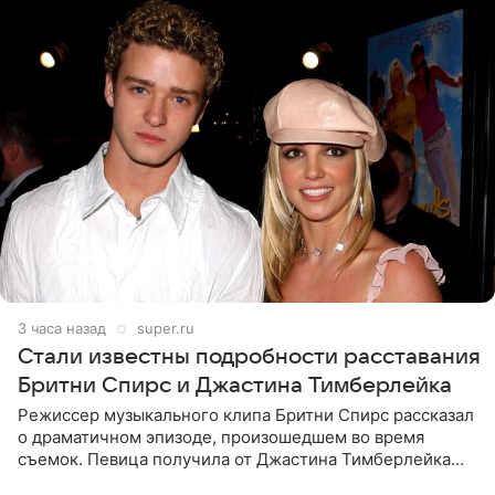
3 часа назад
super.ru
Стали известны подробности расставания
Бритни Спирс и Джастина Тимберлейка
Режиссер музыкального клипа Бритни Спирс рассказал
о драматичном эпизоде, произошедшем во время
съемок. Певица получила от Джастина Тимберлейка
сообщение о расставании прямо на площадке. По