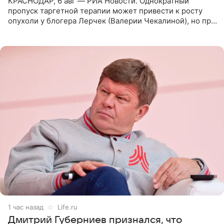
КРАСНОДАР, 6 авг — РИА Новости. Однократный
пропуск таргетной терапии может привести к росту
опухоли у блогера Лерчек (Валерии Чекалиной), но при
оперативном возобновлении лечения ущерб здоровью
не критичен,
1 час назад
Life.ru
Дмитрий Губерниев признался, что