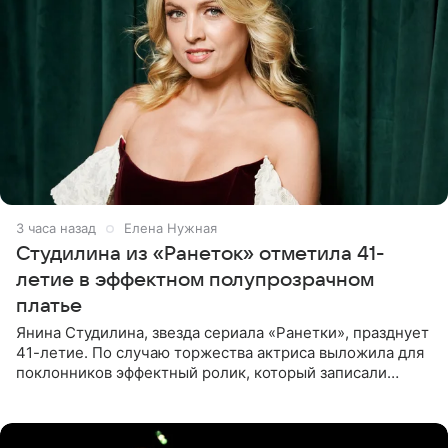
3 часа назад
Елена Нужная
Студилина из «Ранеток» отметила 41-
летие в эффектном полупрозрачном
платье
Янина Студилина, звезда сериала «Ранетки», празднует
41-летие. По случаю торжества актриса выложила для
поклонников эффектный ролик, который записали
прошлой ночью. В кадре артистка предстала в
вечернем