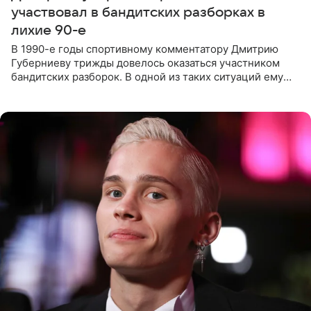
участвовал в бандитских разборках в
лихие 90-е
В 1990-е годы спортивному комментатору Дмитрию
Губерниеву трижды довелось оказаться участником
бандитских разборок. В одной из таких ситуаций ему
выдали тяжелый предмет и приказали вступить в драку,
однако он