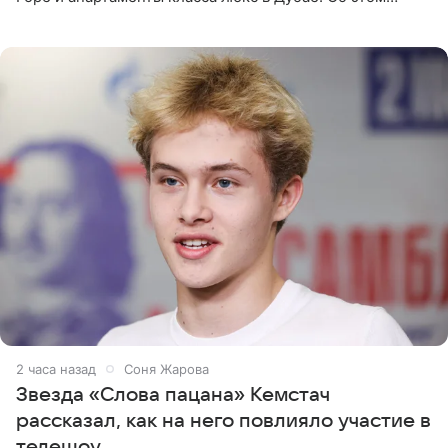
сообщает Telegram-канал «Звездач» в рубрике «По
домам». По
2 часа назад
Соня Жарова
Звезда «Слова пацана» Кемстач
рассказал, как на него повлияло участие в
телешоу