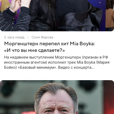
2 часа назад
Соня Жарова
Моргенштерн перепел хит Mia Boyka:
«И что вы мне сделаете?»
На недавнем выступлении Моргенштерн (признан в РФ
иностранным агентом) исполнил трек Mia Boyka (Мария
Бойко) «Базовый минимум». Видео с концерта
опубликовала Алена Жигалова в своем Telegram-
канале. «Доброе утро