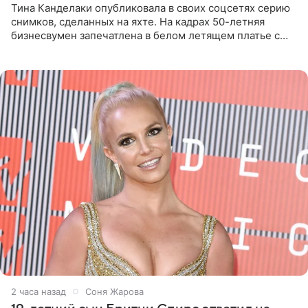
Тина Канделаки опубликовала в своих соцсетях серию
снимков, сделанных на яхте. На кадрах 50-летняя
бизнесвумен запечатлена в белом летящем платье с
глубокими разрезами на талии. Свой образ Канделаки
дополнила
2 часа назад
Соня Жарова