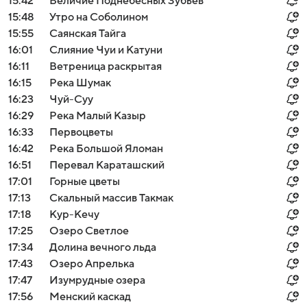
15:42
Величие Поднебесных Зубьев
15:48
Утро на Соболином
15:55
Саянская Тайга
16:01
Слияние Чуи и Катуни
16:11
Ветреница раскрытая
16:15
Река Шумак
16:23
Чуй-Суу
16:29
Река Малый Казыр
16:33
Первоцветы
16:42
Река Большой Яломан
16:51
Перевал Караташский
17:01
Горные цветы
17:13
Скальный массив Такмак
17:18
Кур-Кечу
17:25
Озеро Светлое
17:34
Долина вечного льда
17:43
Озеро Апрелька
17:47
Изумрудные озера
17:56
Менский каскад