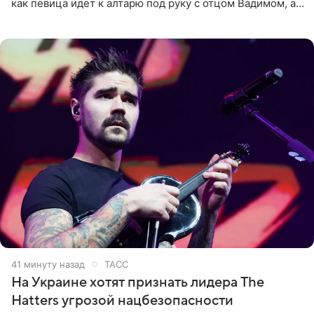
как певица идет к алтарю под руку с отцом Вадимом, а у
алтаря ее ждут жених и Филипп Киркоров. Именно
41 минуту назад
ТАСС
На Украине хотят признать лидера The
Hatters угрозой нацбезопасности