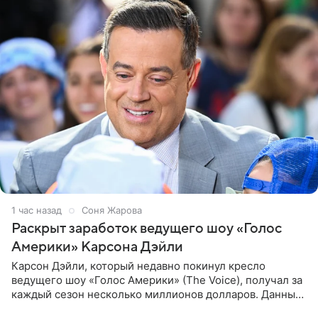
1 час назад
Соня Жарова
Раскрыт заработок ведущего шоу «Голос
Америки» Карсона Дэйли
Карсон Дэйли, который недавно покинул кресло
ведущего шоу «Голос Америки» (The Voice), получал за
каждый сезон несколько миллионов долларов. Данные
о его доходах раскрыл инсайдер из съемочной команды