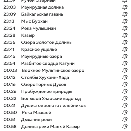
22:59
Ручей Озерный
23:03
Изумрудная долина
23:09
Байкальская гавань
23:13
Мыс Бурхан
23:24
Река Чулышман
23:28
Казыр
23:36
Озера Золотой Долины
23:41
Красное ущелье
23:45
Изумрудные озера
23:54
Разбитое сердце Катуни
00:03
Верхнее Мультинское озеро
00:12
Столбы Хуухэйн-Хада
00:16
Озеро Горных Духов
00:26
Пробуждение природы
00:32
Большой Уларский водопад
00:41
Душистое золото лилейников
00:50
Река Маашей
00:51
Дыхание реки
00:58
Долина реки Малый Казыр