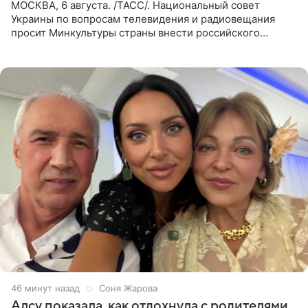
МОСКВА, 6 августа. /ТАСС/. Национальный совет
Украины по вопросам телевидения и радиовещания
просит Минкультуры страны внести российского
музыканта, лидера группы The Hatters Юрия Музыченко
в список лиц,
46 минут назад
Соня Жарова
Алсу показала, как отдохнула с родителями