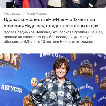
1 час назад
Соня Жарова
Вдова экс-солиста «На-На» — о 13-летней
дочери: «Надеюсь, пойдет по стопам отца»
Вдова Владимира Левкина, экс-солиста группы «На-На»,
пришла на кинопремьеру без наследницы. Маруся
объяснила «МК», что 13-летняя Ника в этот момент
возвращалась домой с международного вокального
конкурса, где