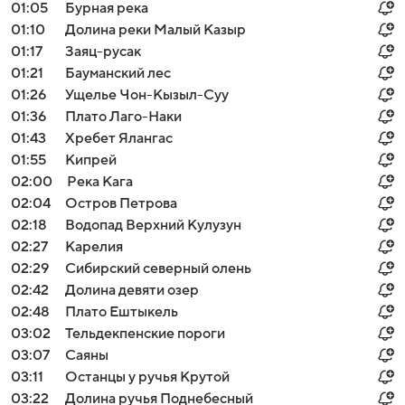
01:05
Бурная река
01:10
Долина реки Малый Казыр
01:17
Заяц-русак
01:21
Бауманский лес
01:26
Ущелье Чон-Кызыл-Суу
01:36
Плато Лаго-Наки
01:43
Хребет Ялангас
01:55
Кипрей
02:00
Река Кага
02:04
Остров Петрова
02:18
Водопад Верхний Кулузун
02:27
Карелия
02:29
Сибирский северный олень
02:42
Долина девяти озер
02:48
Плато Ештыкель
03:02
Тельдекпенские пороги
03:07
Саяны
03:11
Останцы у ручья Крутой
03:22
Долина ручья Поднебесный