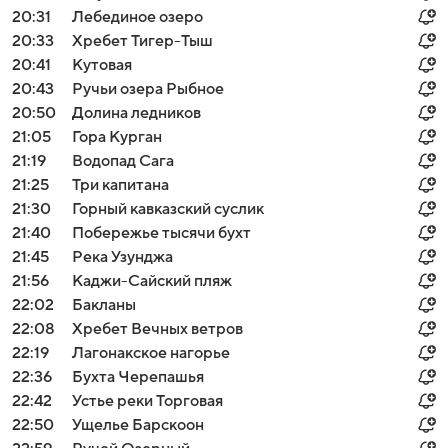
20:31
Лебединое озеро
20:33
Хребет Тигер-Тыш
20:41
Кутовая
20:43
Ручьи озера Рыбное
20:50
Долина ледников
21:05
Гора Курган
21:19
Водопад Сага
21:25
Три капитана
21:30
Горный кавказский суслик
21:40
Побережье тысячи бухт
21:45
Река Узунджа
21:56
Каджи-Сайский пляж
22:02
Бакланы
22:08
Хребет Вечных ветров
22:19
Лагонакское нагорье
22:36
Бухта Черепашья
22:42
Устье реки Торговая
22:50
Ущелье Барскоон