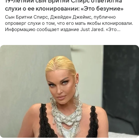
19-летний сын Бритни Спирс ответил на
слухи о ее клонировании: «Это безумие»
Сын Бритни Спирс, Джейден Джеймс, публично
опроверг слухи о том, что его мать якобы клонировали.
Информацию сообщает издание Just Jared. «Это
заставляет меня понять, что многое в СМИ
преувеличено и фальшиво.