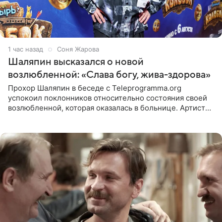
1 час назад
Соня Жарова
Шаляпин высказался о новой
возлюбленной: «Слава богу, жива-здорова»
Прохор Шаляпин в беседе с Teleprogramma.org
успокоил поклонников относительно состояния своей
возлюбленной, которая оказалась в больнице. Артист
признался, что выдохнул спокойно: жизнь женщины вне
опасности, а