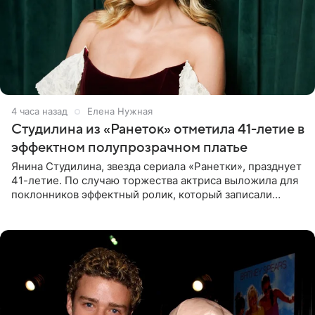
4 часа назад
Елена Нужная
Студилина из «Ранеток» отметила 41-летие в
эффектном полупрозрачном платье
Янина Студилина, звезда сериала «Ранетки», празднует
41-летие. По случаю торжества актриса выложила для
поклонников эффектный ролик, который записали
прошлой ночью. В кадре артистка предстала в
вечернем