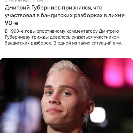
Дмитрий Губерниев признался, что
участвовал в бандитских разборках в лихие
90-е
В 1990-е годы спортивному комментатору Дмитрию
Губерниеву трижды довелось оказаться участником
бандитских разборок. В одной из таких ситуаций ему
выдали тяжелый предмет и приказали вступить в драку,
однако он