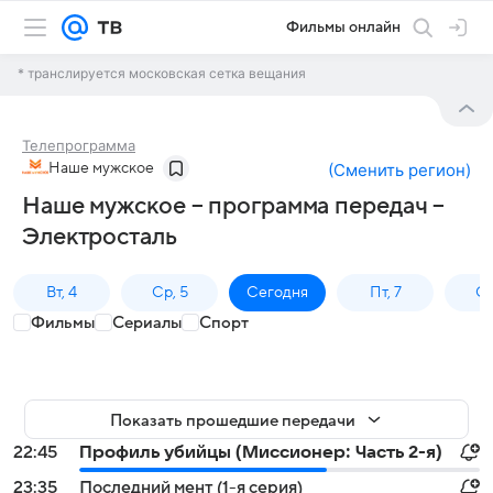
Фильмы онлайн
* транслируется московская сетка вещания
Телепрограмма
Наше мужское
(
Сменить регион
)
Наше мужское – программа передач –
Электросталь
Вт, 4
Ср, 5
Сегодня
Пт, 7
Сб
Фильмы
Сериалы
Спорт
Показать прошедшие передачи
22:45
Профиль убийцы (Миссионер: Часть 2-я)
23:35
Последний мент (1-я серия)