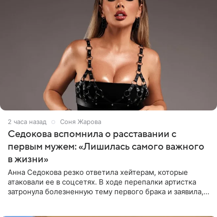
2 часа назад
Соня Жарова
Седокова вспомнила о расставании с
первым мужем: «Лишилась самого важного
в жизни»
Анна Седокова резко ответила хейтерам, которые
атаковали ее в соцсетях. В ходе перепалки артистка
затронула болезненную тему первого брака и заявила,
что чужие судьбы — не ее зона ответственности. От
Валентина