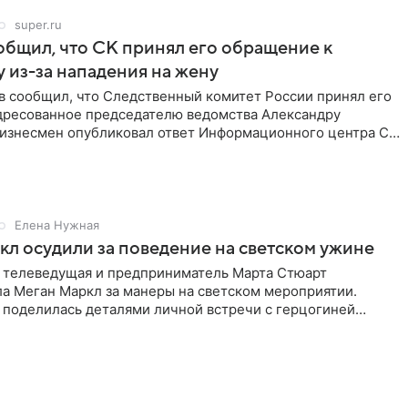
super.ru
бщил, что СК принял его обращение к
 из-за нападения на жену
в сообщил, что Следственный комитет России принял его
дресованное председателю ведомства Александру
Бизнесмен опубликовал ответ Информационного центра СК
е. В
Елена Нужная
л осудили за поведение на светском ужине
 телеведущая и предприниматель Марта Стюарт
ла Меган Маркл за манеры на светском мероприятии.
 поделилась деталями личной встречи с герцогиней
ишет PageSix. По