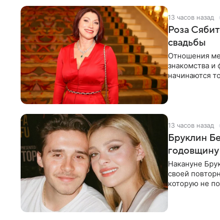
13 часов назад
Роза Сябит
свадьбы
Отношения ме
знакомства и 
начинаются то
многого,
13 часов назад
Бруклин Бе
годовщину
Накануне Бру
своей повтор
которую не по
считает это