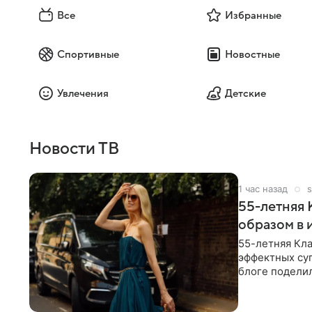
Все
Избранные
Спортивные
Новостные
Увлечения
Детские
Новости ТВ
1 час назад
s
55-летняя
образом в 
55-летняя Кла
эффектных су
блоге поделил
роли гостьи,