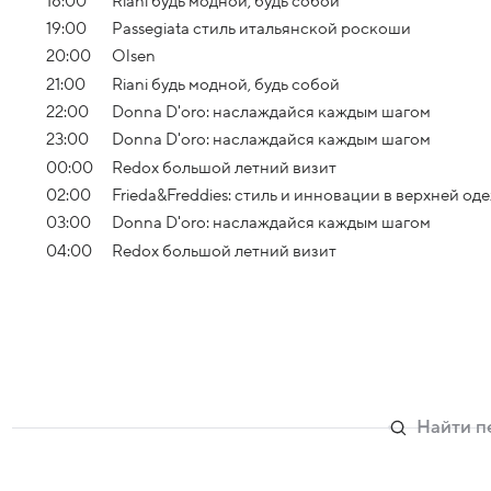
18:00
Riani будь модной, будь собой
19:00
Passegiata стиль итальянской роскоши
20:00
Olsen
21:00
Riani будь модной, будь собой
22:00
Donna D'oro: наслаждайся каждым шагом
23:00
Donna D'oro: наслаждайся каждым шагом
00:00
Redox большой летний визит
02:00
Frieda&Freddies: стиль и инновации в верхней од
03:00
Donna D'oro: наслаждайся каждым шагом
04:00
Redox большой летний визит