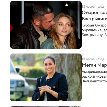
13 часов назад
Омаров соо
Бастрыкину
Курбан Омаро
обращение, а
Бастрыкину. 
в личном блог
13 часов назад
Меган Марк
Американская
раскритикова
Знаменитость
Сассекской, п