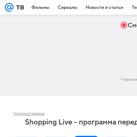
Фильмы
Сериалы
Новости и статьи
Те
См
* трансл
Телепрограмма
Shopping Live – программа пере