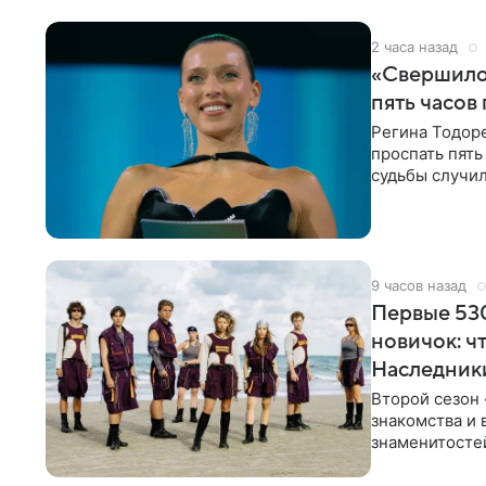
2 часа назад
«Свершилос
пять часов
Регина Тодоре
проспать пять
судьбы случил
ребенком. Ар
9 часов назад
Первые 530
новичок: ч
Наследник
Второй сезон 
знакомства и 
знаменитостей
несколько дне