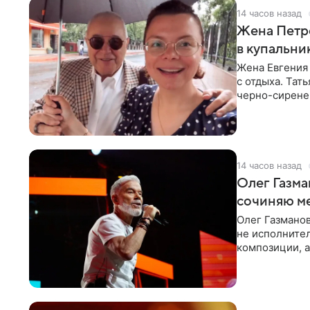
14 часов назад
Жена Петр
в купальни
Жена Евгения
с отдыха. Тат
черно-сиренев
«Татьяна,
14 часов назад
Олег Газма
сочиняю м
Олег Газманов
не исполнител
композиции, а
музыканта,