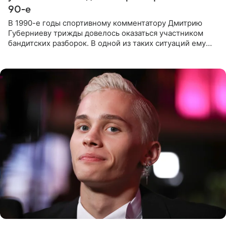
90-е
В 1990-е годы спортивному комментатору Дмитрию
Губерниеву трижды довелось оказаться участником
бандитских разборок. В одной из таких ситуаций ему
выдали тяжелый предмет и приказали вступить в драку,
однако он