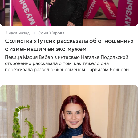
3 часа назад
Соня Жарова
Солистка «Тутси» рассказала об отношениях
с изменившим ей экс-мужем
Певица Мария Вебер в интервью Наталье Подольской
откровенно рассказала о том, как тяжело она
переживала развод с бизнесменом Парвизом Ясиновым.
Артистка призналась, что измена бывшего супруга стала
для нее