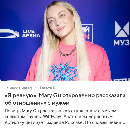
14 часов назад
Газета.Ru
«Я ревную»: Mary Gu откровенно рассказала
об отношениях с мужем
Певица Mary Gu рассказала об отношениях с мужем —
солистом группы Wildways Анатолием Борисовым.
Артистку цитирует издание Popcake. По словам певицы,
залог любви — это принять недостатки другого