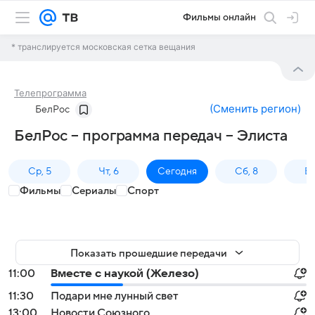
Фильмы онлайн
* транслируется московская сетка вещания
Телепрограмма
(
Сменить регион
)
БелРос
БелРос – программа передач – Элиста
Ср, 5
Чт, 6
Сегодня
Сб, 8
Вс
Фильмы
Сериалы
Спорт
Показать прошедшие передачи
11:00
Вместе с наукой (Железо)
11:30
Подари мне лунный свет
13:00
Новости Союзного