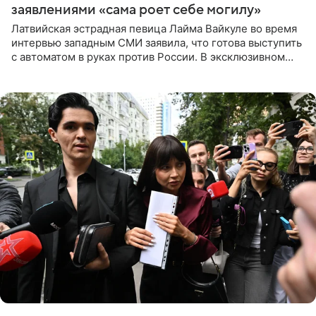
заявлениями «сама роет себе могилу»
Латвийская эстрадная певица Лайма Вайкуле во время
интервью западным СМИ заявила, что готова выступить
с автоматом в руках против России. В эксклюзивном
комментарии aif.ru продюсер Сергей Дворцов отметил,
что