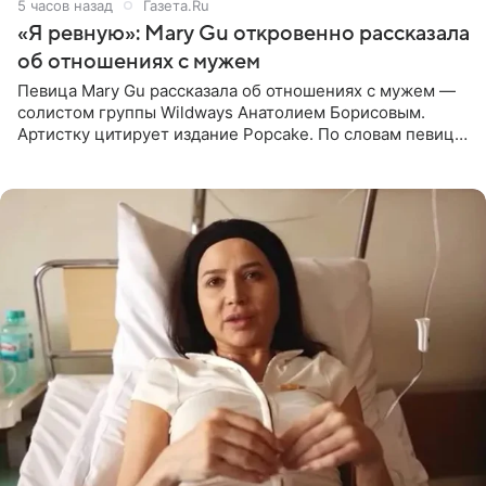
5 часов назад
Газета.Ru
«Я ревную»: Mary Gu откровенно рассказала
об отношениях с мужем
Певица Mary Gu рассказала об отношениях с мужем —
солистом группы Wildways Анатолием Борисовым.
Артистку цитирует издание Popcake. По словам певицы,
залог любви — это принять недостатки другого
человека. Также