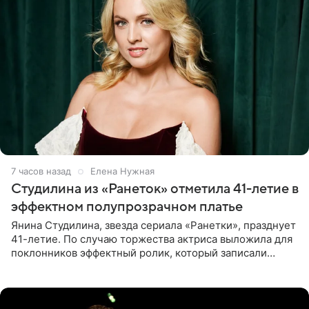
7 часов назад
Елена Нужная
Студилина из «Ранеток» отметила 41-летие в
эффектном полупрозрачном платье
Янина Студилина, звезда сериала «Ранетки», празднует
41-летие. По случаю торжества актриса выложила для
поклонников эффектный ролик, который записали
прошлой ночью. В кадре артистка предстала в
вечернем