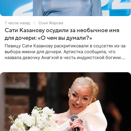
7 часов назад
Соня Жарова
Сати Казанову осудили за необычное имя
для дочери: «О чем вы думали?»
Певицу Сати Казанову раскритиковали в соцсетях из-за
выбора имени для дочери. Артистка сообщила, что
назвала девочку Анагхой в честь индуистской богини.
При этом исполнительница скрывала это имя от
поклонников