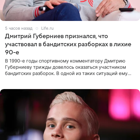
5 часов назад
Life.ru
Дмитрий Губерниев признался, что
участвовал в бандитских разборках в лихие
90-е
В 1990-е годы спортивному комментатору Дмитрию
Губерниеву трижды довелось оказаться участником
бандитских разборок. В одной из таких ситуаций ему
выдали тяжелый предмет и приказали вступить в драку,
однако он