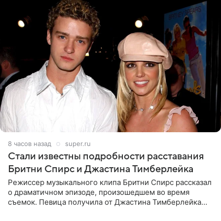
8 часов назад
super.ru
Стали известны подробности расставания
Бритни Спирс и Джастина Тимберлейка
Режиссер музыкального клипа Бритни Спирс рассказал
о драматичном эпизоде, произошедшем во время
съемок. Певица получила от Джастина Тимберлейка
сообщение о расставании прямо на площадке. По