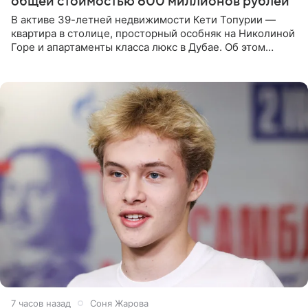
общей стоимостью 600 миллионов рублей
В активе 39-летней недвижимости Кети Топурии —
квартира в столице, просторный особняк на Николиной
Горе и апартаменты класса люкс в Дубае. Об этом
сообщает Telegram-канал «Звездач» в рубрике «По
домам». По
7 часов назад
Соня Жарова