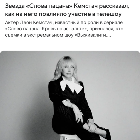
Звезда «Слова пацана» Кемстач рассказал,
как на него повлияло участие в телешоу
Актер Леон Кемстач, известный по роли в сериале
«Слово пацана. Кровь на асфальте», признался, что
съемки в экстремальном шоу «Выживалити.
Наследники» кардинально повлияли на его образ жизни.
Подробностями он