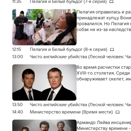
11:35
Пелагия и Белый бульдог (7-я серия)
Пелагия оправилась и р
принадлежат купцу Вони
провалился. Но Пелагия 
собак не из-за наследст
12:15
Пелагия и Белый бульдог (8-я серия)
13:00
Чисто английские убийства (Лесной человек: Час
Во время расчистки ста
XVIII-го столетия. Сред
обнаруживает скелет, 
13:50
Чисто английские убийства (Лесной человек: Час
14:40
Министерство времени (Время мести)
Армандо Лейва инсценир
Министерству времени - 