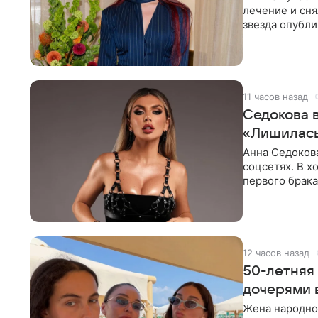
лечение и сня
звезда опубли
процесс снят
11 часов назад
Седокова 
«Лишилась
Анна Седокова
соцсетях. В х
первого брака
ответственнос
12 часов назад
50-летняя
дочерями 
Жена народно