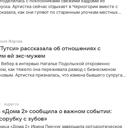
поделилась с поклонниками свежими кадрами из
уска. Артистка сейчас отдыхает в Черногории вместе с
оказала, как они гуляют по старинным улочкам местных
ршей
Соня Жарова
«Тутси» рассказала об отношениях с
м ей экс-мужем
 Вебер в интервью Наталье Подольской откровенно
том, как тяжело она переживала развод с бизнесменом
овым. Артистка призналась, что измена бывшего супруга
super.ru
а «Дома 2» сообщила о важном событии:
сорубку с зубов»
ница «Дома 2» Ирина Пинчук завершила ортодонтическое