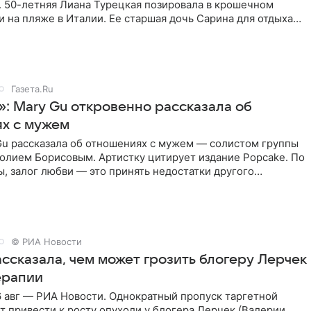
. 50-летняя Лиана Турецкая позировала в крошечном
 на пляже в Италии. Ее старшая дочь Сарина для отдыха
о
Газета.Ru
»: Mary Gu откровенно рассказала об
х с мужем
Gu рассказала об отношениях с мужем — солистом группы
олием Борисовым. Артистку цитирует издание Popcake. По
, залог любви — это принять недостатки другого
кже
© РИА Новости
ссказала, чем может грозить блогеру Лерчек
ерапии
 авг — РИА Новости. Однократный пропуск таргетной
 привести к росту опухоли у блогера Лерчек (Валерии