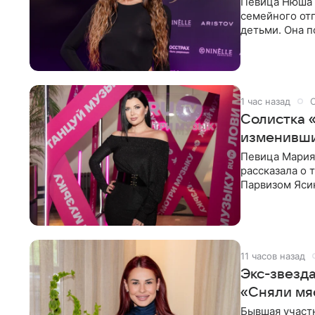
Певица Нюша 
семейного отп
детьми. Она п
городов. Ста
1 час назад
Солистка 
изменивши
Певица Мария
рассказала о 
Парвизом Ясин
стала для нее
11 часов назад
Экс-звезд
«Сняли мя
Бывшая участ