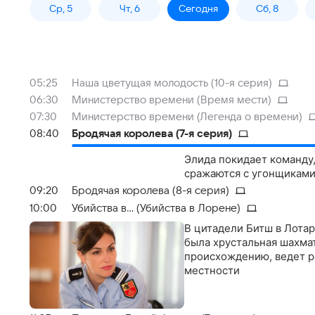
Ср, 5
Чт, 6
Сегодня
Сб, 8
05:25
Наша цветущая молодость (10-я серия)
06:30
Министерство времени (Время мести)
07:30
Министерство времени (Легенда о времени)
08:40
Бродячая королева (7-я серия)
Элида покидает команду,
сражаются с угонщиками
09:20
Бродячая королева (8-я серия)
10:00
Убийства в... (Убийства в Лорене)
В цитадели Битш в Лота
была хрустальная шахма
происхождению, ведет ра
местности