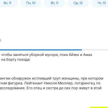
Вс, 9
Пн, 10
Вт, 11
Ср, 12
Чт, 13
 чтобы заняться уборкой мусора, пока Айзек и Амаэ
 на борту поезда
рингии обнаружен истлевший труп женщины, при котором
тная фигурка. Лейтенант Николя Мюллер, лотарингец по
сследование. Его отец и сестра до сих пор живут в этой