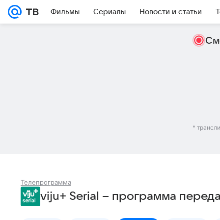
Фильмы
Сериалы
Новости и статьи
Т
См
* трансл
Телепрограмма
viju+ Serial – программа перед