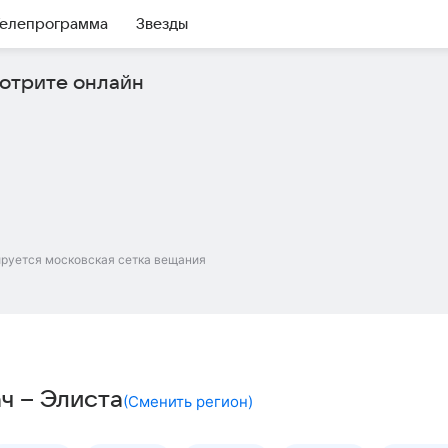
елепрограмма
Звезды
отрите онлайн
ируется московская сетка вещания
ач – Элиста
(
Сменить регион
)