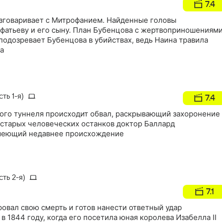
7.4
азговаривает с Митрофанием. Найденные головы
фатьеву и его сыну. План Бубенцова с жертвоприношениям
подозревает Бубенцова в убийствах, ведь Наина травила
ва
ть 1-я)
7.4
рого туннеля происходит обвал, раскрывающий захоронение
и старых человеческих останков доктор Баллард
имеющий недавнее происхождение
ть 2-я)
7.1
овал свою смерть и готов нанести ответный удар
в 1844 году, когда его посетила юная королева Изабелла II