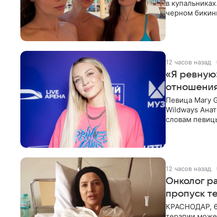
в купальниках
черном бикини
выбрала банд
12 часов назад
«Я ревную
отношения
Певица Mary 
Wildways Анат
словам певицы
человека. Та
12 часов назад
Онколог ра
пропуск т
КРАСНОДАР, 6
терапии может