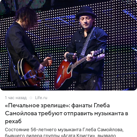
1 час назад
Life.ru
«Печальное зрелище»: фанаты Глеба
Самойлова требуют отправить музыканта в
рехаб
Состояние 56-летнего музыканта Глеба Самойлова,
бывшего лидера группы «Агата Кристи», вызвало