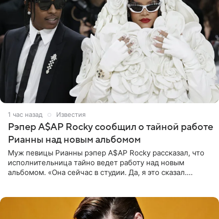
1 час назад
Известия
Рэпер A$AP Rocky сообщил о тайной работе
Рианны над новым альбомом
Муж певицы Рианны рэпер A$AP Rocky рассказал, что
исполнительница тайно ведет работу над новым
альбомом. «Она сейчас в студии. Да, я это сказал.
Прости, детка», — признался рэпер 5 августа в шоу The
Jason Lee