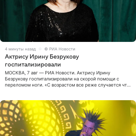
4 минуты назад
© РИА Новости
Актрису Ирину Безрукову
госпитализировали
МОСКВА, 7 авг — РИА Новости. Актрису Ирину
Безрукову госпитализировали на скорой помощи с
переломом ноги. «С возрастом все реже случается что-
то впервые. Но у меня случилась необычная
“премьера”. Впервые в