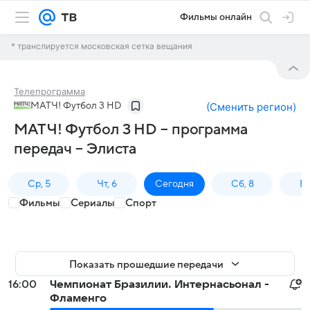
Фильмы онлайн
* транслируется московская сетка вещания
Телепрограмма
МАТЧ! Футбол 3 HD
(
Сменить регион
)
МАТЧ! Футбол 3 HD – программа
передач – Элиста
Ср, 5
Чт, 6
Сегодня
Сб, 8
Вс
Фильмы
Сериалы
Спорт
Показать прошедшие передачи
16:00
Чемпионат Бразилии. Интернасьонал -
Фламенго