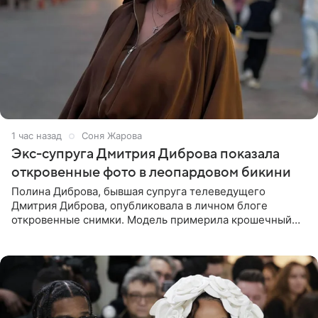
1 час назад
Соня Жарова
Экс-супруга Дмитрия Диброва показала
откровенные фото в леопардовом бикини
Полина Диброва, бывшая супруга телеведущего
Дмитрия Диброва, опубликовала в личном блоге
откровенные снимки. Модель примерила крошечный
бикини с леопардовым принтом и устроила фотосессию
в гардеробной. В