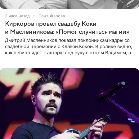
2 часа назад
Соня Жарова
Киркоров провел свадьбу Коки
и Масленникова: «Помог случиться магии»
Дмитрий Масленников показал поклонникам кадры со
свадебной церемонии с Клавой Кокой. В ролике видно,
как певица идет к алтарю под руку с отцом Вадимом, а у
алтаря ее ждут жених и Филипп Киркоров. Именно