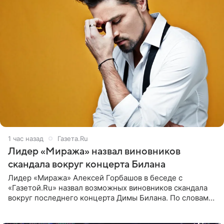
1 час назад
Газета.Ru
Лидер «Миража» назвал виновников
скандала вокруг концерта Билана
Лидер «Миража» Алексей Горбашов в беседе с
«Газетой.Ru» назвал возможных виновников скандала
вокруг последнего концерта Димы Билана. По словам
Горбашова, продумать нюансы сцены, не устроившей
зрителей, должны