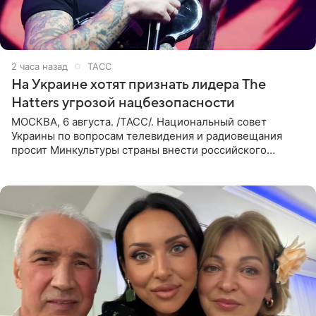
2 часа назад
ТАСС
На Украине хотят признать лидера The
Hatters угрозой нацбезопасности
МОСКВА, 6 августа. /ТАСС/. Национальный совет
Украины по вопросам телевидения и радиовещания
просит Минкультуры страны внести российского
музыканта, лидера группы The Hatters Юрия Музыченко
в список лиц,