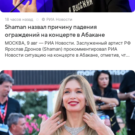
18 часов назад
© РИА Новости
Shaman назвал причину падения
ограждений на концерте в Абакане
МОСКВА, 9 авг — РИА Новости. Заслуженный артист РФ
Ярослав Дронов (Shaman) прокомментировал РИА
Новости ситуацию на концерте в Абакане, отметив, что
во время исполнения песни «Братья-славяне» он
обменивался