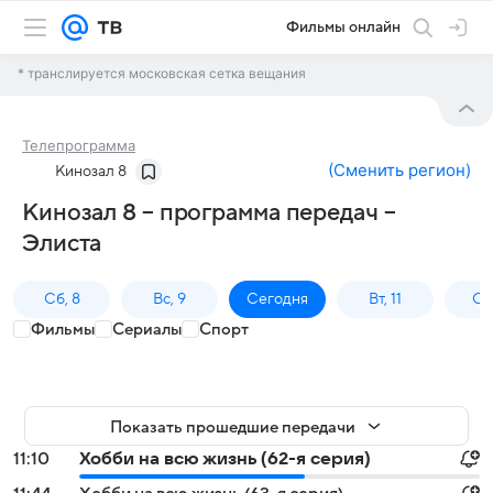
Фильмы онлайн
* транслируется московская сетка вещания
Телепрограмма
(
Сменить регион
)
Кинозал 8
Кинозал 8 – программа передач –
Элиста
Сб, 8
Вс, 9
Сегодня
Вт, 11
Ср,
Фильмы
Сериалы
Спорт
Показать прошедшие передачи
11:10
Хобби на всю жизнь (62-я серия)