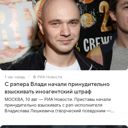
1 час назад
© РИА Новости
С рэпера Влади начали принудительно
взыскивать иноагентский штраф
МОСКВА, 10 авг — РИА Новости. Приставы начали
принудительно взыскивать с рэп-исполнителя
Владислава Лешкевича (творческий псевдоним —
Влади; признан иноагентом в РФ) штраф за нарушение
порядка деятельности