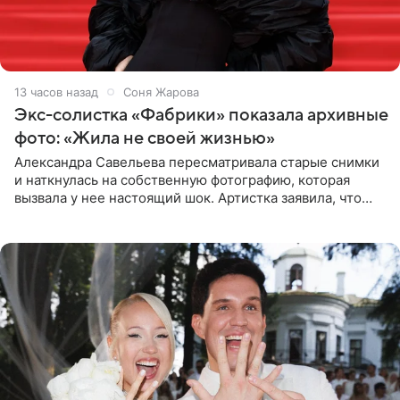
13 часов назад
Соня Жарова
Экс-солистка «Фабрики» показала архивные
фото: «Жила не своей жизнью»
Александра Савельева пересматривала старые снимки
и наткнулась на собственную фотографию, которая
вызвала у нее настоящий шок. Артистка заявила, что
пропасть между ее прошлым и нынешним обликом
огромна. При