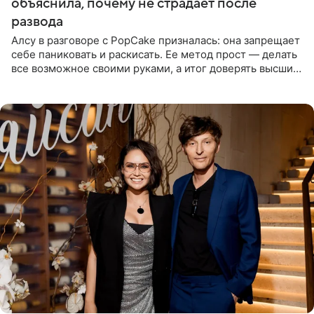
объяснила, почему не страдает после
развода
Алсу в разговоре с PopCake призналась: она запрещает
себе паниковать и раскисать. Ее метод прост — делать
все возможное своими руками, а итог доверять высшим
силам. Певица утверждает, что истерики и потеря