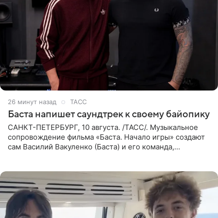
26 минут назад
ТАСС
Баста напишет саундтрек к своему байопику
САНКТ-ПЕТЕРБУРГ, 10 августа. /ТАСС/. Музыкальное
сопровождение фильма «Баста. Начало игры» создают
сам Василий Вакуленко (Баста) и его команда,
композитором картины выступил рэпер QП (Вадим
Карпенко). Об этом