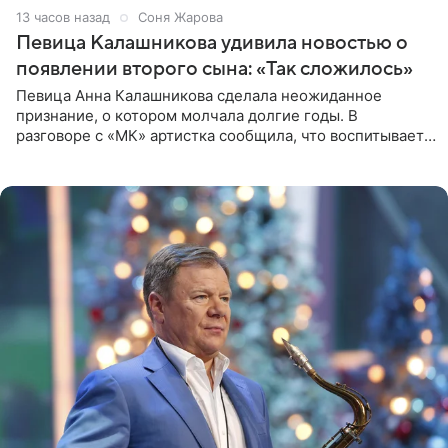
13 часов назад
Соня Жарова
Певица Калашникова удивила новостью о
появлении второго сына: «Так сложилось»
Певица Анна Калашникова сделала неожиданное
признание, о котором молчала долгие годы. В
разговоре с «МК» артистка сообщила, что воспитывает
не одного, а сразу двух сыновей. «На самом деле я
всегда мечтала, что