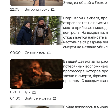
Элли, их общей с Люком
22:05
Ветреная река
Егерь Кори Ламберт, пр
отправляется на поиски 
место прибывает молодо
контроль. На вскрытии, 
отказывается написать в
наступила от разрыва лег
смерти не названо убийс
поэтому ей приходится р
00:00
Спящие псы
Бывший детектив по рас
потерянных воспоминани
профессора, которое про
жизни и смерти, Фримен
прошлом. С каждым шаго
02:00
Три
04:00
Война и музыка
Война ворвалась в мирну