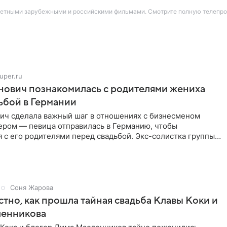
етными зарубежными и российскими фильмами. Смотрите полную телепрогр
uper.ru
нович познакомилась с родителями жениха
ьбой в Германии
ич сделала важный шаг в отношениях с бизнесменом
ром — певица отправилась в Германию, чтобы
 с его родителями перед свадьбой. Экс-солистка группы
рассказала
Соня Жарова
стно, как прошла тайная свадьба Клавы Коки и
енникова