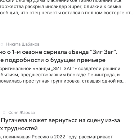
 Кока и блогер Дима Масленников тайно поженились.
оржества раскрыл инсайдер Super, близкий к семье
сообщил, что отец невесты остался в полном восторге от
Никита Шабанов
о о 1-м сезоне сериала «Банда “Зиг Заг”.
се подробности о будущей премьере
 оригинальной «Банды „ЗИГ ЗАГ“» создатели решили
событиям, предшествовавшим блокаде Ленинграда, и
 появилась преступная группировка, ставшая одной из
 для
Соня Жарова
Пугачева может вернуться на сцену из-за
х трудностей
, покинувшая Россию в 2022 году, рассматривает