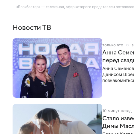
«Блокбастер» — телеканал, эфир которого представлен остросюж
Новости ТВ
только что
s
Анна Семе
перед свад
Анна Семенов
Денисом Шрее
познакомиться
«Блестящие» 
10 минут назад
Стало изве
Димы Масл