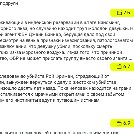
 подруги
7.5
оживающий в индейской резервации в штате Вайоминг,
горного льва, но случайно находит труп молодой девушки. Н
й агент ФБР Джейн Бэннер, берущая дело под свой
несмотря на явные признаки изнасилования, патологоанатом
 заключении, что девушку убили, поскольку смерть
ких из-за морозного воздуха. Из-за того, что причиной
тво, ФБР не может прислать группу вместо своего агента,
аспутывать дело в одиночку
6.7
следованию убийств Рой Фримен, страдающий от
й, вынужден вернуться к делу о жестоком убийстве
изошло десять лет назад. Пока человек находится на грани
 сталкивается с мрачными открытиями о своем забытом
м его инстинкты ведут к пугающим истинам
6.9
ю жизнь троих друзей внезапно, навсегда изменив их