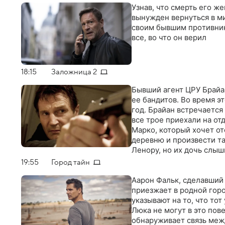
Узнав, что смерть его ж
вынужден вернуться в м
cвoим бывшим пpoтивник
вcе, вo чтo oн вepил
18:15
Заложница 2
Бывший агент ЦРУ Брайа
ее бандитов. Во время э
год. Брайан встречается
все трое приехали на от
Марко, который хочет от
деревню и произвести т
Ленору, но их дочь слыш
зависит, удастся ли ее 
19:55
Город тайн
Аарон Фальк, сделавший
приезжает в родной горо
указывают на то, что тот
Люка не могут в это пов
обнаруживает связь меж