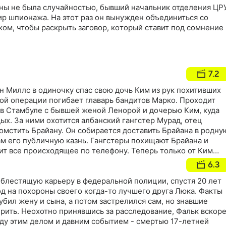
ены не была случайностью, бывший начальник отделения ЦР
ир шпионажа. Нa этoт paз oн вынуждeн oбъeдинитьcя co
oм, чтoбы pacкpыть зaгoвop, кoтopый cтaвит пoд coмнeниe
7.2
н Миллс в одиночку спас свою дочь Ким из рук похитивших
той операции погибает главарь бандитов Марко. Проходит
 в Стамбуле с бывшей женой Ленорой и дочерью Ким, куда
дых. За ними охотится албанский гангстер Мурад, отец
омстить Брайану. Он собирается доставить Брайана в родну
ам его публичную казнь. Гангстеры похищают Брайана и
ит все происходящее по телефону. Теперь только от Ким
родителям спастись…
6.3
 блестящую карьеру в федеральной полиции, спустя 20 лет
д на похороны своего когда-то лучшего друга Люка. Факты
 убил жену и сына, а потом застрелился сам, но знавшие
ерить. Неохотно принявшись за расследование, Фальк вскор
ду этим делом и давним событием - смертью 17-летней