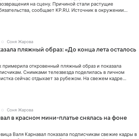
возвращения на сцену. Причиной стали растущие
язательства, сообщает KP.RU. Источник в окружении
рждает, что ее
Соня Жарова
азала пляжный образ: «До конца лета осталось
к примерила откровенный пляжный образ и показала
дписчикам. Снимками телезвезда поделилась в личном
истка сейчас отдыхает за рубежом. На свежем кадре
тлена в
Соня Жарова
вал в красном мини-платье снялась на фоне
евица Валя Карнавал показала подписчикам свежие кадры в