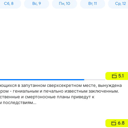
Сб, 8
Вс, 9
Пн, 10
Вт, 11
Ср, 12
5.1
ующихся в запутанном сверхсекретном месте, вынуждена
пором - гениальным и печально известным заключенным.
нственные и смертоносные планы приведут к
м последствиям…
6.8