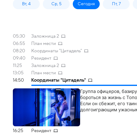
Вт, 4
Ср, 5
Сегодня
Пт, 7
05:30
Заложница 2
06:55
План мести
08:20
Координаты "Цитадель"
09:40
Резидент
11:25
Заложница 2
13:05
План мести
14:50
Координаты "Цитадель"
Группа офицеров, базир
бороться за жизнь с То
Если он сбежит, его таи
долгоиграющим ужасны
16:25
Резидент