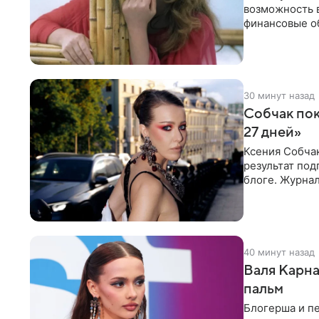
возможность 
финансовые об
артистки утве
30 минут назад
Собчак пок
27 дней»
Ксения Собча
результат по
блоге. Журнал
Собчак запеча
40 минут назад
Валя Карна
пальм
Блогерша и п