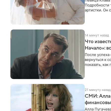
Певица Клава
Подробности т
артистки. Он 
праздника.
14 минут назад
Что известн
Начало»: в
После успеха
вернуться к 
показать, как
главных угроз
21 минуту назад
СМИ: Алла 
финансовы
Алла Пугачева