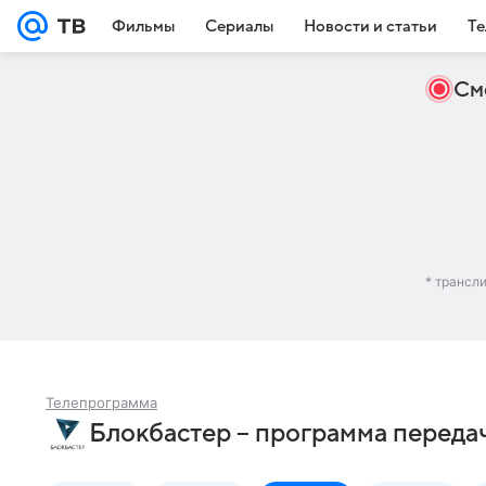
Фильмы
Сериалы
Новости и статьи
Те
См
* трансл
Телепрограмма
Блокбастер – программа передач