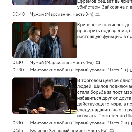
Ефремов решает выяснить
убийством Зайковича и 
00:40
Чужой (Марсианин: Часть 3-я)
Кривенская начинает дог
проверить подозрения, п
настоящую функцию в о
01:30
Чужой (Марсианин: Часть 4-я)
02:30
Ментовские войны (Первый уровень: Часть 1-я)
В торговом центре одно
людей. Шилов подключае
стала борьба за пост мэ
избавиться друг от друг
действующего мэра, а п
следу, надавить на его р
испугать. Постепенно Ши
многочисленных убийств 
03:10
Ментовские войны (Первый уровень: Часть 2-я)
преступной организаци
04:15
Кулинар (Опасный прииск: Часть 1-я)