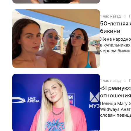
1 час назад
Г
50-летняя 
бикини
Жена народно
в купальниках
черном бикини
выбрала банд
1 час назад
Г
«Я ревную»
отношения
Певица Mary 
Wildways Анат
словам певицы
человека. Та