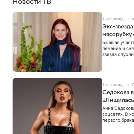
Новости ТВ
1 час назад
s
Экс-звезда
мясорубку 
Бывшая участ
лечение и сня
звезда опубли
процесс снят
1 час назад
Седокова в
«Лишилась 
Анна Седокова
соцсетях. В х
первого брака
ответственнос