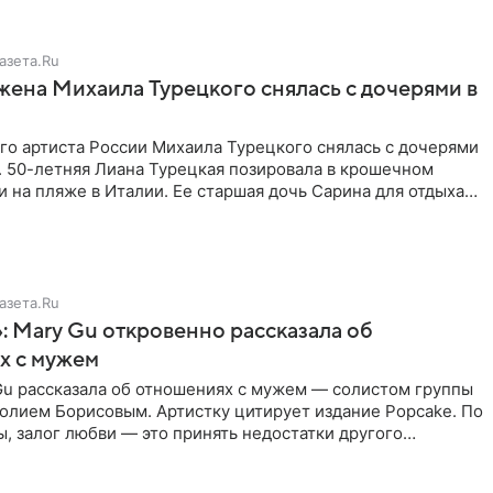
азета.Ru
жена Михаила Турецкого снялась с дочерями в
го артиста России Михаила Турецкого снялась с дочерями
. 50-летняя Лиана Турецкая позировала в крошечном
 на пляже в Италии. Ее старшая дочь Сарина для отдыха
о
азета.Ru
: Mary Gu откровенно рассказала об
х с мужем
Gu рассказала об отношениях с мужем — солистом группы
олием Борисовым. Артистку цитирует издание Popcake. По
, залог любви — это принять недостатки другого
кже