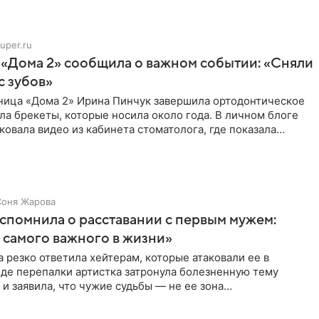
uper.ru
 «Дома 2» сообщила о важном событии: «Сняли
с зубов»
ница «Дома 2» Ирина Пинчук завершила ортодонтическое
ла брекеты, которые носила около года. В личном блоге
ковала видео из кабинета стоматолога, где показала
ия
Соня Жарова
спомнила о расставании с первым мужем:
самого важного в жизни»
 резко ответила хейтерам, которые атаковали ее в
оде перепалки артистка затронула болезненную тему
 и заявила, что чужие судьбы — не ее зона
ти. От Валентина