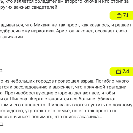
, кто является обладателем второго ключа и кто стоит за
других важных свидетелей
7.1
адываться, что Михаил не так прост, как казалось, и решает
одбросив ему наркотики. Аристов наконец осознает свою
рганизации
7.4
го из небольших городов произошел взрыв. Погибло много
тся к расследованию и выясняет, что причиной трагедии
ра. Противоборствующие стороны делают все, чтобы
а и от Шилова. Жертв становится все больше. Убивают
отом и его оппонента. Шилова пытаются пустить по ложному
уководство, угрожают его семье, но его так просто не
лов начинает понимать, что поиск заказчика
- только первая ступень на лестнице, ведущей к
и…