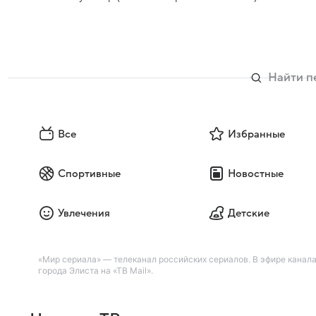
Все
Избранные
Спортивные
Новостные
Увлечения
Детские
«Мир сериала» — телеканал российских сериалов. В эфире канал
города Элиста на «ТВ Mail».