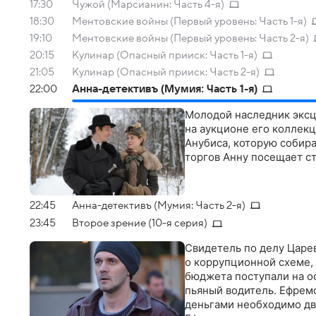
17:30
Чужой (Марсианин: Часть 4-я)
18:30
Ментовские войны (Первый уровень: Часть 1-я)
19:10
Ментовские войны (Первый уровень: Часть 2-я)
20:15
Кулинар (Опасный прииск: Часть 1-я)
21:05
Кулинар (Опасный прииск: Часть 2-я)
22:00
Анна-детективъ (Мумия: Часть 1-я)
Молодой наследник эксц
на аукционе его коллек
Анубиса, которую собира
торгов Анну посещает с
22:45
Анна-детективъ (Мумия: Часть 2-я)
23:45
Второе зрение (10-я серия)
Свидетель по делу Царе
о коррупционной схеме, 
бюджета поступали на о
пьяный водитель. Ефремо
деньгами необходимо два