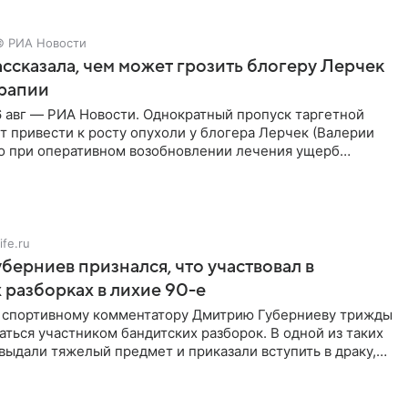
© РИА Новости
ссказала, чем может грозить блогеру Лерчек
ерапии
 авг — РИА Новости. Однократный пропуск таргетной
 привести к росту опухоли у блогера Лерчек (Валерии
но при оперативном возобновлении лечения ущерб
ритичен,
ife.ru
берниев признался, что участвовал в
 разборках в лихие 90-е
ы спортивному комментатору Дмитрию Губерниеву трижды
аться участником бандитских разборок. В одной из таких
выдали тяжелый предмет и приказали вступить в драку,