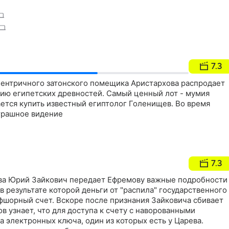
7.3
ентричного затонского помещика Аристархова распродает
цию египетских древностей. Самый ценный лот - мумия
ется купить известный египтолог Голенищев. Во время
трашное видение
7.3
ва Юрий Зайкович передает Ефремову важные подробности
в результате которой деньги от "распила" государственного
фшорный счет. Вскоре после признания Зайковича сбивает
в узнает, что для доступа к счету с наворованными
 электронных ключа, один из которых есть у Царева.