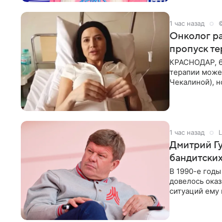
1 час назад
Онколог ра
пропуск т
КРАСНОДАР, 6
терапии может
Чекалиной), 
здоровью не к
1 час назад
L
Дмитрий Гу
бандитских
В 1990-е год
довелось оказ
ситуаций ему 
однако он