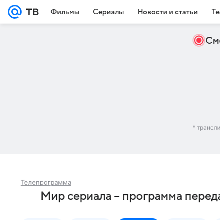
Фильмы
Сериалы
Новости и статьи
Те
См
* трансл
Телепрограмма
Мир сериала – программа переда