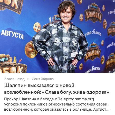
2 часа назад
Соня Жарова
Шаляпин высказался о новой
возлюбленной: «Слава богу, жива-здорова»
Прохор Шаляпин в беседе с Teleprogramma.org
успокоил поклонников относительно состояния своей
возлюбленной, которая оказалась в больнице. Артист
признался, что выдохнул спокойно: жизнь женщины вне