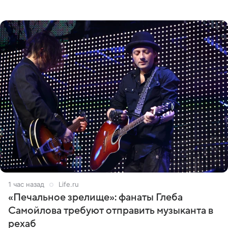
Горбашова, продумать нюансы сцены, не устроившей
зрителей, должны
1 час назад
Life.ru
«Печальное зрелище»: фанаты Глеба
Самойлова требуют отправить музыканта в
рехаб