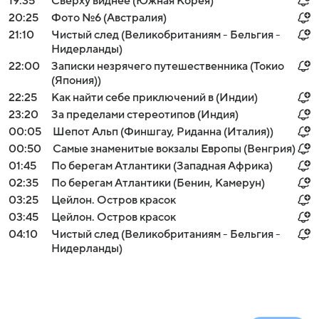
19:35
Сверху виднее (Южная Корея)
20:25
Фото №6 (Австралия)
21:10
Чистый след (Великобританиям - Бельгия -
Нидерланды)
22:00
Записки незрячего путешественника (Токио
(Япония))
22:25
Как найти себе приключений в (Индии)
23:20
За пределами стереотипов (Индия)
00:05
Шепот Альп (Финшгау, Риданна (Италия))
00:50
Самые знаменитые вокзалы Европы (Венгрия)
01:45
По берегам Атлантики (Западная Африка)
02:35
По берегам Атлантики (Бенин, Камерун)
03:25
Цейлон. Остров красок
03:45
Цейлон. Остров красок
04:10
Чистый след (Великобританиям - Бельгия -
Нидерланды)