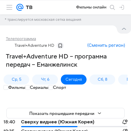
Фильмы онлайн
* транслируется московская сетка вещания
Телепрограмма
(
Сменить регион
)
Travel+Adventure HD
Travel+Adventure HD – программа
передач – Еманжелинск
Ср, 5
Чт, 6
Сегодня
Сб, 8
Вс
Фильмы
Сериалы
Спорт
Показать прошедшие передачи
18:40
Сверху виднее (Южная Корея)