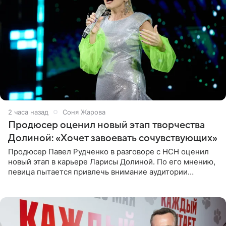
2 часа назад
Соня Жарова
Продюсер оценил новый этап творчества
Долиной: «Хочет завоевать сочувствующих»
Продюсер Павел Рудченко в разговоре с НСН оценил
новый этап в карьере Ларисы Долиной. По его мнению,
певица пытается привлечь внимание аудитории
«сочувствующих», идя по пути, который ранее уже
протоптали Ольга