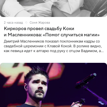
2 часа назад
Соня Жарова
Киркоров провел свадьбу Коки
и Масленникова: «Помог случиться магии»
Дмитрий Масленников показал поклонникам кадры со
свадебной церемонии с Клавой Кокой. В ролике видно,
как певица идет к алтарю под руку с отцом Вадимом, а у
алтаря ее ждут жених и Филипп Киркоров. Именно