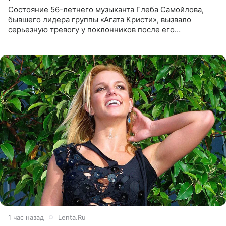
Состояние 56-летнего музыканта Глеба Самойлова,
бывшего лидера группы «Агата Кристи», вызвало
серьезную тревогу у поклонников после его
выступления в Москве. Пользователи соцсетей назвали
происходящее на сцене
1 час назад
Lenta.Ru