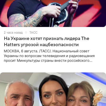
2 часа назад
ТАСС
На Украине хотят признать лидера The
Hatters угрозой нацбезопасности
МОСКВА, 6 августа. /ТАСС/. Национальный совет
Украины по вопросам телевидения и радиовещания
просит Минкультуры страны внести российского
музыканта, лидера группы The Hatters Юрия Музыченко
в список лиц,