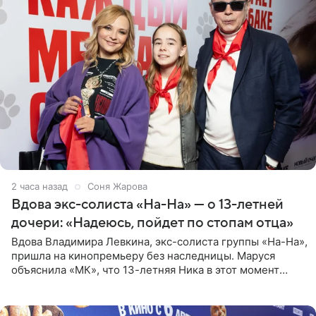
2 часа назад
Соня Жарова
Вдова экс-солиста «На-На» — о 13-летней
дочери: «Надеюсь, пойдет по стопам отца»
Вдова Владимира Левкина, экс-солиста группы «На-На»,
пришла на кинопремьеру без наследницы. Маруся
объяснила «МК», что 13-летняя Ника в этот момент
возвращалась домой с международного вокального
конкурса, где