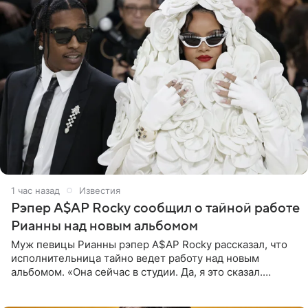
1 час назад
Известия
Рэпер A$AP Rocky сообщил о тайной работе
Рианны над новым альбомом
Муж певицы Рианны рэпер A$AP Rocky рассказал, что
исполнительница тайно ведет работу над новым
альбомом. «Она сейчас в студии. Да, я это сказал.
Прости, детка», — признался рэпер 5 августа в шоу The
Jason Lee