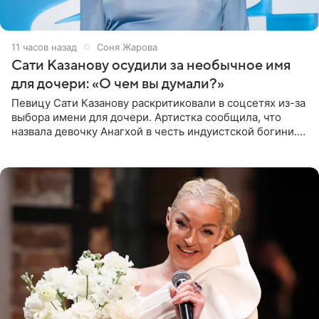
11 часов назад
Соня Жарова
Сати Казанову осудили за необычное имя
для дочери: «О чем вы думали?»
Певицу Сати Казанову раскритиковали в соцсетях из-за
выбора имени для дочери. Артистка сообщила, что
назвала девочку Анагхой в честь индуистской богини.
При этом исполнительница скрывала это имя от
поклонников