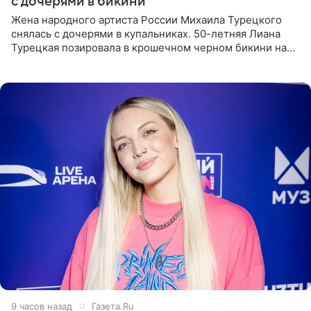
с дочерями в бикини
Жена народного артиста России Михаила Турецкого
снялась с дочерями в купальниках. 50-летняя Лиана
Турецкая позировала в крошечном черном бикини на
пляже в Италии. Ее старшая дочь Сарина для отдыха
выбрала бандо
9 часов назад
Газета.Ru