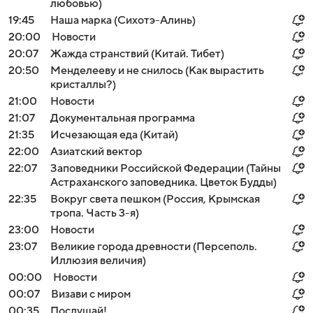
любовью)
19:45
Наша марка (Сихотэ-Алинь)
20:00
Новости
20:07
Жажда странствий (Китай. Тибет)
20:50
Менделееву и не снилось (Как вырастить
кристаллы?)
21:00
Новости
21:07
Документальная программа
21:35
Исчезающая еда (Китай)
22:00
Азиатский вектор
22:07
Заповедники Российской Федерации (Тайны
Астраханского заповедника. Цветок Будды)
22:35
Вокруг света пешком (Россия, Крымская
тропа. Часть 3-я)
23:00
Новости
23:07
Великие города древности (Персеполь.
Иллюзия величия)
00:00
Новости
00:07
Визави с миром
00:35
Послушай!