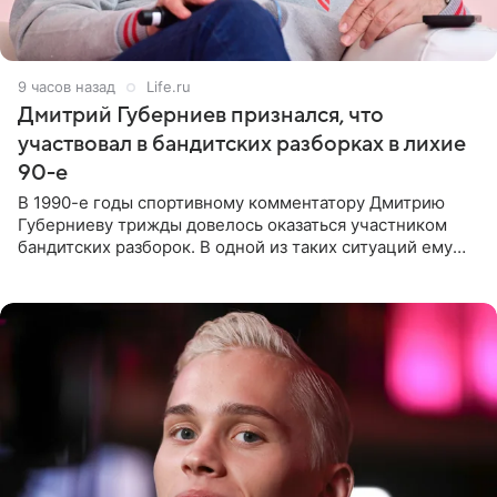
9 часов назад
Life.ru
Дмитрий Губерниев признался, что
участвовал в бандитских разборках в лихие
90-е
В 1990-е годы спортивному комментатору Дмитрию
Губерниеву трижды довелось оказаться участником
бандитских разборок. В одной из таких ситуаций ему
выдали тяжелый предмет и приказали вступить в драку,
однако он