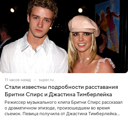
11 часов назад
super.ru
Стали известны подробности расставания
Бритни Спирс и Джастина Тимберлейка
Режиссер музыкального клипа Бритни Спирс рассказал
о драматичном эпизоде, произошедшем во время
съемок. Певица получила от Джастина Тимберлейка
сообщение о расставании прямо на площадке. По
словам постановщика,