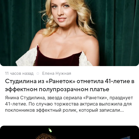
11 часов назад
Елена Нужная
Студилина из «Ранеток» отметила 41-летие в
эффектном полупрозрачном платье
Янина Студилина, звезда сериала «Ранетки», празднует
41-летие. По случаю торжества актриса выложила для
поклонников эффектный ролик, который записали
прошлой ночью. В кадре артистка предстала в
вечернем