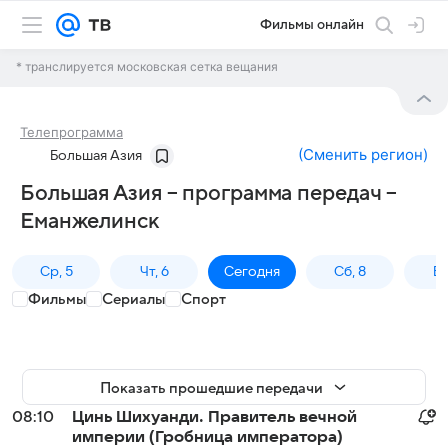
Фильмы онлайн
* транслируется московская сетка вещания
Телепрограмма
(
Сменить регион
)
Большая Азия
Большая Азия – программа передач –
Еманжелинск
Ср, 5
Чт, 6
Сегодня
Сб, 8
Вс
Фильмы
Сериалы
Спорт
Показать прошедшие передачи
08:10
Цинь Шихуанди. Правитель вечной
империи (Гробница императора)