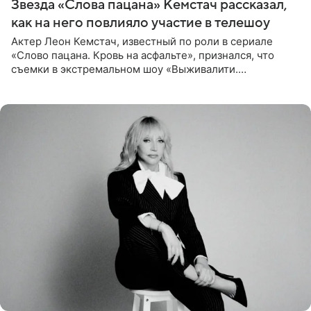
Звезда «Слова пацана» Кемстач рассказал,
как на него повлияло участие в телешоу
Актер Леон Кемстач, известный по роли в сериале
«Слово пацана. Кровь на асфальте», признался, что
съемки в экстремальном шоу «Выживалити.
Наследники» кардинально повлияли на его образ жизни.
Подробностями он