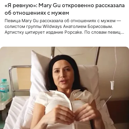
«Я ревную»: Mary Gu откровенно рассказала
об отношениях с мужем
Певица Mary Gu рассказала об отношениях с мужем —
солистом группы Wildways Анатолием Борисовым.
Артистку цитирует издание Popcake. По словам певицы,
залог любви — это принять недостатки другого
человека. Также