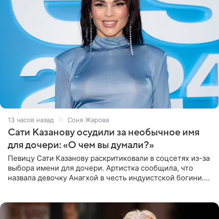
13 часов назад
Соня Жарова
Сати Казанову осудили за необычное имя
для дочери: «О чем вы думали?»
Певицу Сати Казанову раскритиковали в соцсетях из-за
выбора имени для дочери. Артистка сообщила, что
назвала девочку Анагхой в честь индуистской богини.
При этом исполнительница скрывала это имя от
поклонников