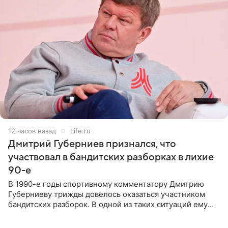
12 часов назад
Life.ru
Дмитрий Губерниев признался, что
участвовал в бандитских разборках в лихие
90-е
В 1990-е годы спортивному комментатору Дмитрию
Губерниеву трижды довелось оказаться участником
бандитских разборок. В одной из таких ситуаций ему
выдали тяжелый предмет и приказали вступить в драку,
однако он