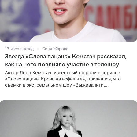
13 часов назад
Соня Жарова
Звезда «Слова пацана» Кемстач рассказал,
как на него повлияло участие в телешоу
Актер Леон Кемстач, известный по роли в сериале
«Слово пацана. Кровь на асфальте», признался, что
съемки в экстремальном шоу «Выживалити.
Наследники» кардинально повлияли на его образ жизни.
Подробностями он