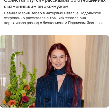
Солистка «Тутси» рассказала об отношениях
с изменившим ей экс-мужем
Певица Мария Вебер в интервью Наталье Подольской
откровенно рассказала о том, как тяжело она
переживала развод с бизнесменом Парвизом Ясиновым.
Артистка призналась, что измена бывшего супруга стала
для нее