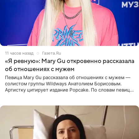
11 часов назад
Газета.Ru
«Я ревную»: Mary Gu откровенно рассказала
об отношениях с мужем
Певица Mary Gu рассказала об отношениях с мужем —
солистом группы Wildways Анатолием Борисовым.
Артистку цитирует издание Popcake. По словам певицы,
залог любви — это принять недостатки другого
человека. Также