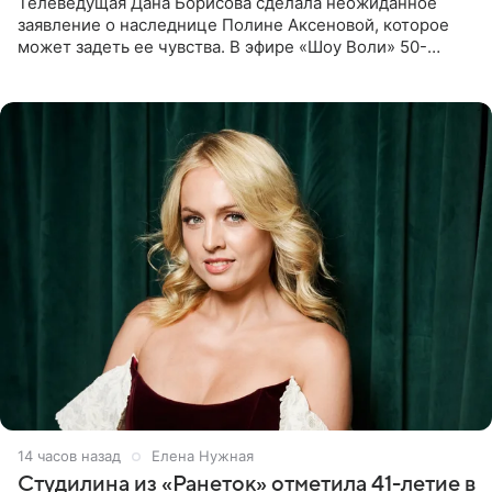
Телеведущая Дана Борисова сделала неожиданное
заявление о наследнице Полине Аксеновой, которое
может задеть ее чувства. В эфире «Шоу Воли» 50-
летняя знаменитость откровенно призналась, что не
считает свою дочь
14 часов назад
Елена Нужная
Студилина из «Ранеток» отметила 41-летие в