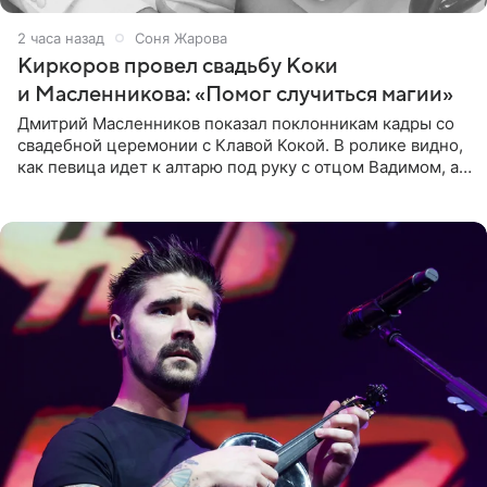
2 часа назад
Соня Жарова
Киркоров провел свадьбу Коки
и Масленникова: «Помог случиться магии»
Дмитрий Масленников показал поклонникам кадры со
свадебной церемонии с Клавой Кокой. В ролике видно,
как певица идет к алтарю под руку с отцом Вадимом, а у
алтаря ее ждут жених и Филипп Киркоров. Именно