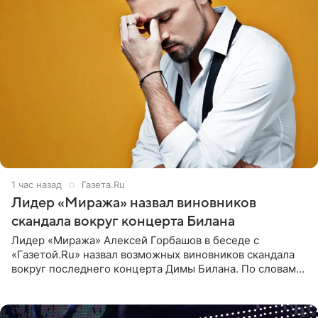
1 час назад
Газета.Ru
Лидер «Миража» назвал виновников
скандала вокруг концерта Билана
Лидер «Миража» Алексей Горбашов в беседе с
«Газетой.Ru» назвал возможных виновников скандала
вокруг последнего концерта Димы Билана. По словам
Горбашова, продумать нюансы сцены, не устроившей
зрителей, должны