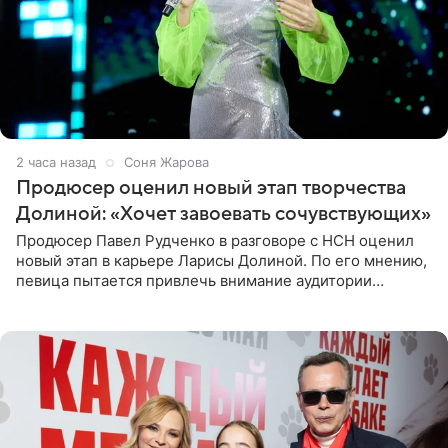
2 часа назад
Соня Жарова
Продюсер оценил новый этап творчества
Долиной: «Хочет завоевать сочувствующих»
Продюсер Павел Рудченко в разговоре с НСН оценил
новый этап в карьере Ларисы Долиной. По его мнению,
певица пытается привлечь внимание аудитории
«сочувствующих», идя по пути, который ранее уже
протоптали Ольга