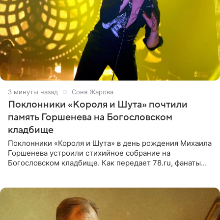
3 минуты назад
Соня Жарова
Поклонники «Короля и Шута» почтили
память Горшенева на Богословском
кладбище
Поклонники «Короля и Шута» в день рождения Михаила
Горшенева устроили стихийное собрание на
Богословском кладбище. Как передает 78.ru, фанаты
пришли почтить память лидера коллектива, которому
сегодня могло бы