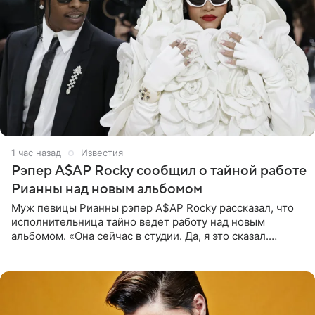
1 час назад
Известия
Рэпер A$AP Rocky сообщил о тайной работе
Рианны над новым альбомом
Муж певицы Рианны рэпер A$AP Rocky рассказал, что
исполнительница тайно ведет работу над новым
альбомом. «Она сейчас в студии. Да, я это сказал.
Прости, детка», — признался рэпер 5 августа в шоу The
Jason Lee