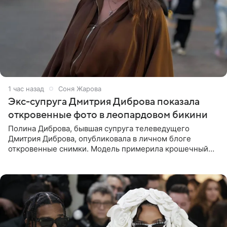
1 час назад
Соня Жарова
Экс-супруга Дмитрия Диброва показала
откровенные фото в леопардовом бикини
Полина Диброва, бывшая супруга телеведущего
Дмитрия Диброва, опубликовала в личном блоге
откровенные снимки. Модель примерила крошечный
бикини с леопардовым принтом и устроила фотосессию
в гардеробной. В