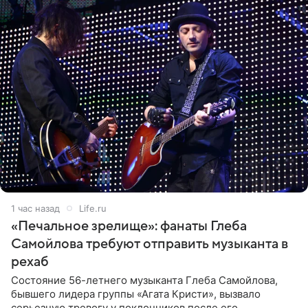
1 час назад
Life.ru
«Печальное зрелище»: фанаты Глеба
Самойлова требуют отправить музыканта в
рехаб
Состояние 56-летнего музыканта Глеба Самойлова,
бывшего лидера группы «Агата Кристи», вызвало
серьезную тревогу у поклонников после его