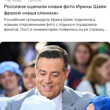
1 час назад
Lenta.Ru
Россияне оценили новые фото Ирины Шейк
фразой «наша слониха»
Российская супермодель Ирина Шейк поделилась
новыми откровенными фото с отдыха и порадовала
фанатов. Пост и комментарии появились на ее странице
в Instagram (принадлежит компании Meta, признанной
экстремистской