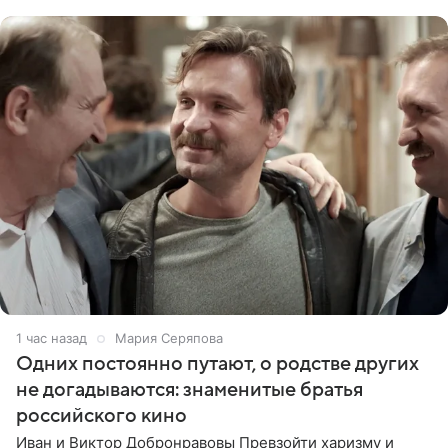
опасности, а
1 час назад
Мария Серяпова
Одних постоянно путают, о родстве других
не догадываются: знаменитые братья
российского кино
Иван и Виктор Добронравовы Превзойти харизму и