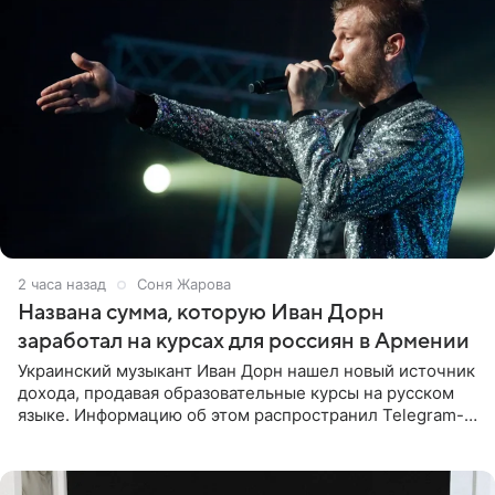
2 часа назад
Соня Жарова
Названа сумма, которую Иван Дорн
заработал на курсах для россиян в Армении
Украинский музыкант Иван Дорн нашел новый источник
дохода, продавая образовательные курсы на русском
языке. Информацию об этом распространил Telegram-
канал Shot. Источник сообщает, что исполнитель
провел серию