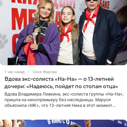
1 час назад
Соня Жарова
Вдова экс-солиста «На-На» — о 13-летней
дочери: «Надеюсь, пойдет по стопам отца»
Вдова Владимира Левкина, экс-солиста группы «На-На»,
пришла на кинопремьеру без наследницы. Маруся
объяснила «МК», что 13-летняя Ника в этот момент
возвращалась домой с международного вокального
конкурса, где