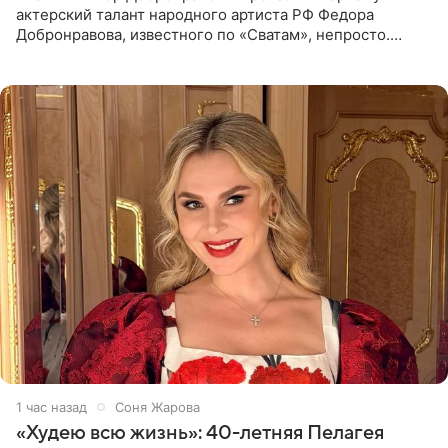
актерский талант народного артиста РФ Федора
Добронравова, известного по «Сватам», непросто.
Однако его сыновья достойно продолжают знаменитую
фамилию в
1 час назад
Соня Жарова
«Худею всю жизнь»: 40-летняя Пелагея