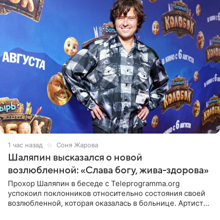
1 час назад
Соня Жарова
Шаляпин высказался о новой
возлюбленной: «Слава богу, жива-здорова»
Прохор Шаляпин в беседе с Teleprogramma.org
успокоил поклонников относительно состояния своей
возлюбленной, которая оказалась в больнице. Артист
признался, что выдохнул спокойно: жизнь женщины вне