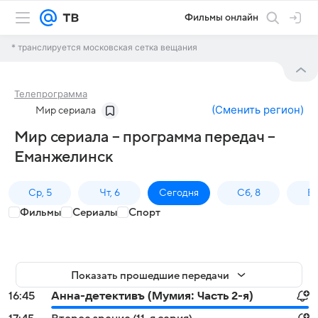
Фильмы онлайн
* транслируется московская сетка вещания
Телепрограмма
(
Сменить регион
)
Мир сериала
Мир сериала – программа передач –
Еманжелинск
Ср, 5
Чт, 6
Сегодня
Сб, 8
Вс
Фильмы
Сериалы
Спорт
Показать прошедшие передачи
16:45
Анна-детективъ (Мумия: Часть 2-я)