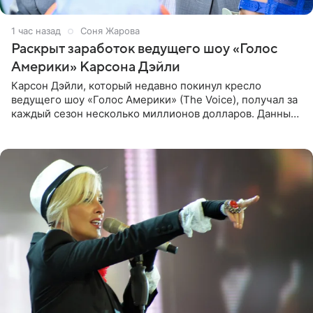
1 час назад
Соня Жарова
Раскрыт заработок ведущего шоу «Голос
Америки» Карсона Дэйли
Карсон Дэйли, который недавно покинул кресло
ведущего шоу «Голос Америки» (The Voice), получал за
каждый сезон несколько миллионов долларов. Данные
о его доходах раскрыл инсайдер из съемочной команды
проекта в