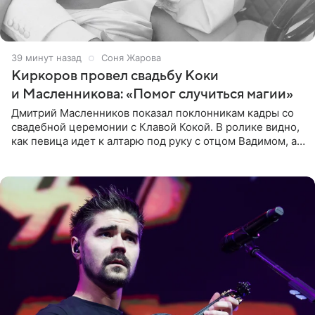
39 минут назад
Соня Жарова
Киркоров провел свадьбу Коки
и Масленникова: «Помог случиться магии»
Дмитрий Масленников показал поклонникам кадры со
свадебной церемонии с Клавой Кокой. В ролике видно,
как певица идет к алтарю под руку с отцом Вадимом, а у
алтаря ее ждут жених и Филипп Киркоров. Именно