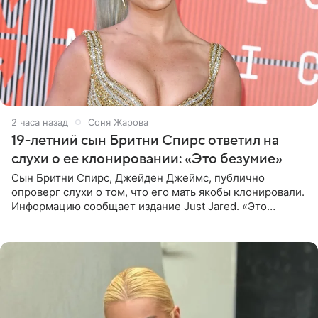
2 часа назад
Соня Жарова
19-летний сын Бритни Спирс ответил на
слухи о ее клонировании: «Это безумие»
Сын Бритни Спирс, Джейден Джеймс, публично
опроверг слухи о том, что его мать якобы клонировали.
Информацию сообщает издание Just Jared. «Это
заставляет меня понять, что многое в СМИ
преувеличено и фальшиво.