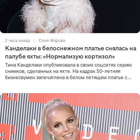
2 часа назад
Соня Жарова
Канделаки в белоснежном платье снялась на
палубе яхты: «Нормализую кортизол»
Тина Канделаки опубликовала в своих соцсетях серию
снимков, сделанных на яхте. На кадрах 50-летняя
бизнесвумен запечатлена в белом летящем платье с
глубокими разрезами на талии. Свой образ Канделаки
дополнила