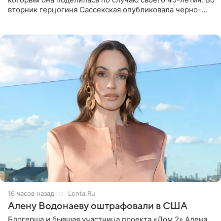
вторник герцогиня Сассекская опубликовала черно-
белую фотографию, на которой она прыгает в бассейн с
воздушными
16 часов назад
Lenta.Ru
Алену Водонаеву оштрафовали в США
Блогерша и бывшая участница проекта «Дом 2» Алена