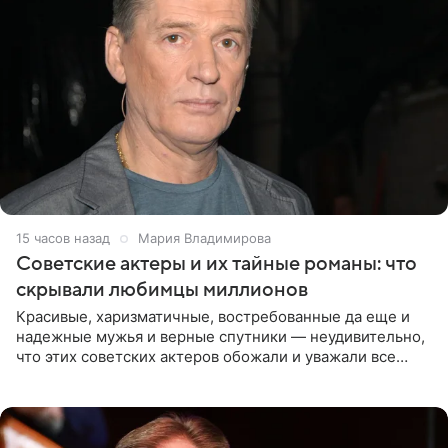
15 часов назад
Мария Владимирова
Советские актеры и их тайные романы: что
скрывали любимцы миллионов
Красивые, харизматичные, востребованные да еще и
надежные мужья и верные спутники — неудивительно,
что этих советских актеров обожали и уважали все
женщины большой страны, и наверняка не раз ставили
их в