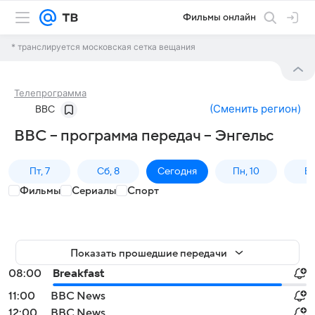
Фильмы онлайн
* транслируется московская сетка вещания
Телепрограмма
(
Сменить регион
)
BBC
BBC – программа передач – Энгельс
Пт, 7
Сб, 8
Сегодня
Пн, 10
Вт,
Фильмы
Сериалы
Спорт
Показать прошедшие передачи
08:00
Breakfast
11:00
BBC News
12:00
BBC News