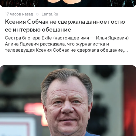
17 часов назад
Lenta.Ru
Ксения Собчак не сдержала данное гостю
ее интервью обещание
Сестра блогера Exile (настоящее имя — Илья Яцкевич)
Алина Яцкевич рассказала, что журналистка и
телеведущая Ксения Собчак не сдержала обещание,
которое дала ему во время интервью с ним. Об этом она
заявила в