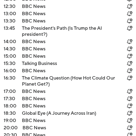
12:30
BBC News
13:00
BBC News
13:30
BBC News
13:45
The President's Path (Is Trump the AI
president?)
14:00
BBC News
14:30
BBC News
15:00
BBC News
15:30
Talking Business
16:00
BBC News
16:30
The Climate Question (How Hot Could Our
Planet Get?)
17:00
BBC News
17:30
BBC News
18:00
BBC News
18:30
Global Eye (A Journey Across Iran)
19:00
BBC News
20:00
BBC News
20:30
BBC News