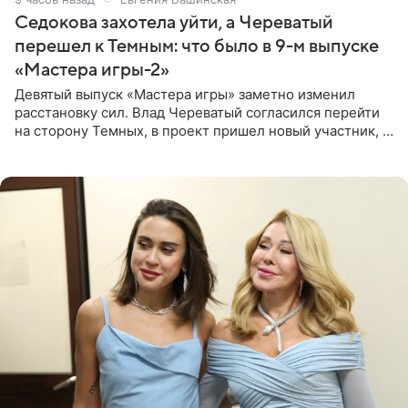
Седокова захотела уйти, а Череватый
перешел к Темным: что было в 9-м выпуске
«Мастера игры-2»
Девятый выпуск «Мастера игры» заметно изменил
расстановку сил. Влад Череватый согласился перейти
на сторону Темных, в проект пришел новый участник, а
Курбан Омаров и Анна Седокова оказались под таким
давлением.