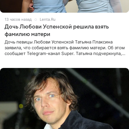
13 часов назад
Lenta.Ru
Дочь Любови Успенской решила взять
фамилию матери
Дочь певицы Любови Успенской Татьяна Плаксина
заявила, что собирается взять фамилию матери. Об этом
сообщает Telegram-канал Super. Татьяна подчеркнула,
что приняла решение о смене фамилии, поскольку
именно от