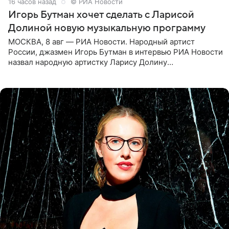
16 часов назад
© РИА Новости
Игорь Бутман хочет сделать с Ларисой
Долиной новую музыкальную программу
МОСКВА, 8 авг — РИА Новости. Народный артист
России, джазмен Игорь Бутман в интервью РИА Новости
назвал народную артистку Ларису Долину
великолепной певицей и рассказал о желании сделать с
ней новую совместную