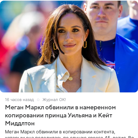
16 часов назад
Журнал OK!
Меган Маркл обвинили в намеренном
копировании принца Уильяма и Кейт
Миддлтон
Меган Маркл обвинили в копировании контента,
которым она поделилась по случаю своего 45-летия. Во