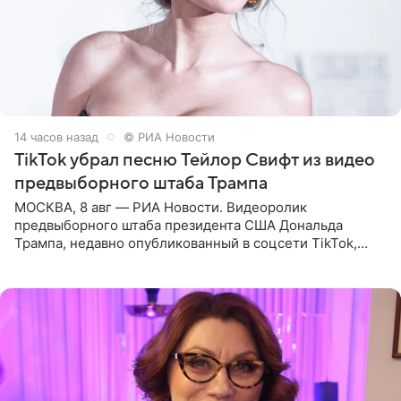
14 часов назад
© РИА Новости
TikTok убрал песню Тейлор Свифт из видео
предвыборного штаба Трампа
МОСКВА, 8 авг — РИА Новости. Видеоролик
предвыборного штаба президента США Дональда
Трампа, недавно опубликованный в соцсети TikTok,
остался без звуковой дорожки в виде песни August
(«Август») американской