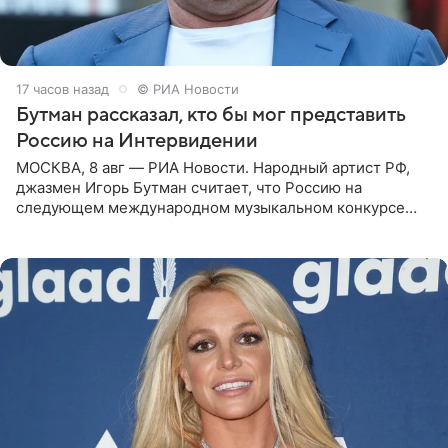
17 часов назад
© РИА Новости
Бутман рассказал, кто бы мог представить
Россию на Интервидении
МОСКВА, 8 авг — РИА Новости. Народный артист РФ,
джазмен Игорь Бутман считает, что Россию на
следующем международном музыкальном конкурсе
«Интервидение» могла бы представить молодая певица
Варвара Убель, так