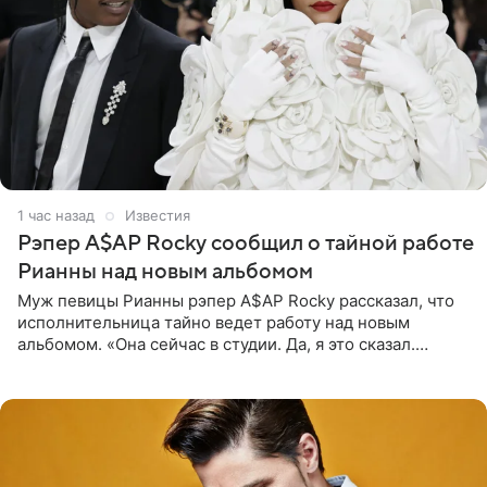
1 час назад
Известия
Рэпер A$AP Rocky сообщил о тайной работе
Рианны над новым альбомом
Муж певицы Рианны рэпер A$AP Rocky рассказал, что
исполнительница тайно ведет работу над новым
альбомом. «Она сейчас в студии. Да, я это сказал.
Прости, детка», — признался рэпер 5 августа в шоу The
Jason Lee