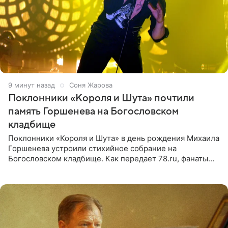
9 минут назад
Соня Жарова
Поклонники «Короля и Шута» почтили
память Горшенева на Богословском
кладбище
Поклонники «Короля и Шута» в день рождения Михаила
Горшенева устроили стихийное собрание на
Богословском кладбище. Как передает 78.ru, фанаты
пришли почтить память лидера коллектива, которому
сегодня могло бы