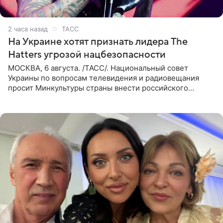
2 часа назад
ТАСС
На Украине хотят признать лидера The
Hatters угрозой нацбезопасности
МОСКВА, 6 августа. /ТАСС/. Национальный совет
Украины по вопросам телевидения и радиовещания
просит Минкультуры страны внести российского
музыканта, лидера группы The Hatters Юрия Музыченко
в список лиц,