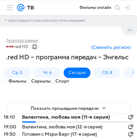
Фильмы онлайн
* транслируется московская сетка вещания
Телепрограмма
.red HD
(
Сменить регион
)
.red HD – программа передач – Энгельс
Ср, 5
Чт, 6
Сегодня
Сб, 8
Вс
Фильмы
Сериалы
Спорт
Показать прошедшие передачи
18:10
Валентина, любовь моя (11-я серия)
19:00
Валентина, любовь моя (12-я серия)
19:50
Готовим с Мэри Берг (17-я серия)