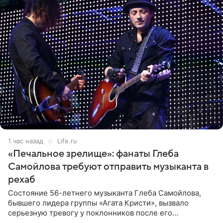
1 час назад
Life.ru
«Печальное зрелище»: фанаты Глеба
Самойлова требуют отправить музыканта в
рехаб
Состояние 56-летнего музыканта Глеба Самойлова,
бывшего лидера группы «Агата Кристи», вызвало
серьезную тревогу у поклонников после его
выступления в Москве. Пользователи соцсетей назвали