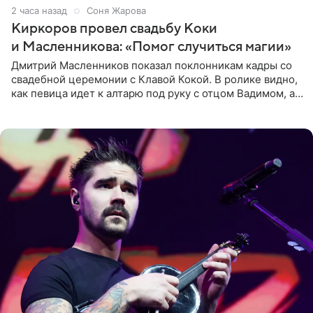
2 часа назад
Соня Жарова
Киркоров провел свадьбу Коки
и Масленникова: «Помог случиться магии»
Дмитрий Масленников показал поклонникам кадры со
свадебной церемонии с Клавой Кокой. В ролике видно,
как певица идет к алтарю под руку с отцом Вадимом, а у
алтаря ее ждут жених и Филипп Киркоров. Именно