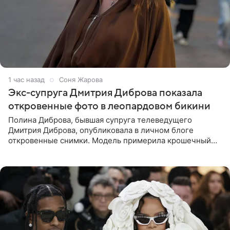
1 час назад
Соня Жарова
Экс-супруга Дмитрия Диброва показала
откровенные фото в леопардовом бикини
Полина Диброва, бывшая супруга телеведущего
Дмитрия Диброва, опубликовала в личном блоге
откровенные снимки. Модель примерила крошечный
бикини с леопардовым принтом и устроила фотосессию
в гардеробной. В