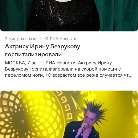
2 минуты назад
© РИА Новости
Актрису Ирину Безрукову
госпитализировали
МОСКВА, 7 авг — РИА Новости. Актрису Ирину
Безрукову госпитализировали на скорой помощи с
переломом ноги. «С возрастом все реже случается что-
то впервые. Но у меня случилась необычная
“премьера”. Впервые в