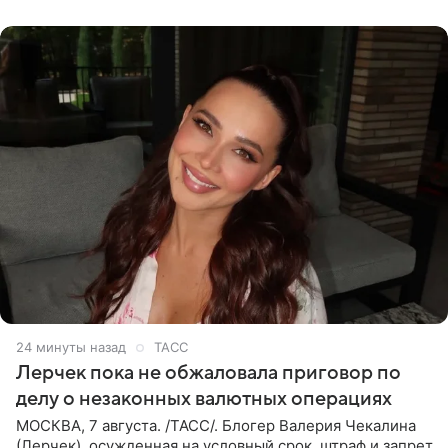
на
24 минуты назад
ТАСС
Лерчек пока не обжаловала приговор по
делу о незаконных валютных операциях
МОСКВА, 7 августа. /ТАСС/. Блогер Валерия Чекалина
(Лерчек), осужденная на условный срок, штраф и запрет