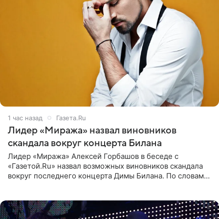
1 час назад
Газета.Ru
Лидер «Миража» назвал виновников
скандала вокруг концерта Билана
Лидер «Миража» Алексей Горбашов в беседе с
«Газетой.Ru» назвал возможных виновников скандала
вокруг последнего концерта Димы Билана. По словам
Горбашова, продумать нюансы сцены, не устроившей
зрителей, должны