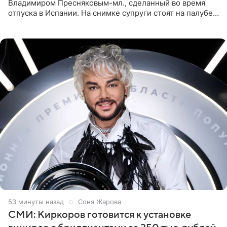
Владимиром Пресняковым-мл., сделанный во время
отпуска в Испании. На снимке супруги стоят на палубе
яхты в лучах закатного солнца. Подольская выбрала
слитный
53 минуты назад
Соня Жарова
СМИ: Киркоров готовится к установке