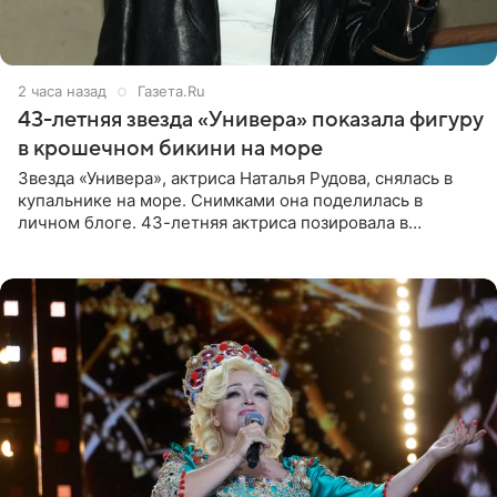
2 часа назад
Газета.Ru
43-летняя звезда «Универа» показала фигуру
в крошечном бикини на море
Звезда «Универа», актриса Наталья Рудова, снялась в
купальнике на море. Снимками она поделилась в
личном блоге. 43-летняя актриса позировала в
бордовом крошечном бикини с золотыми деталями.
Волосы Рудова