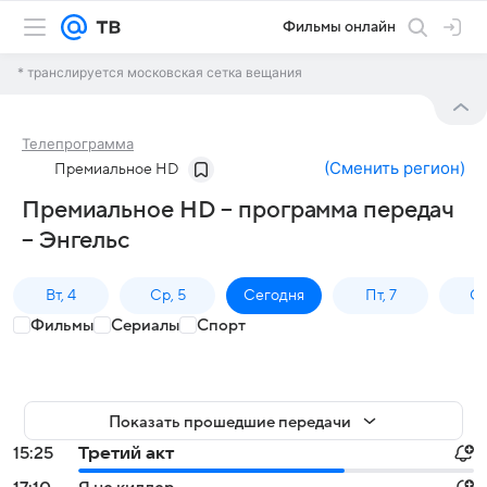
Фильмы онлайн
* транслируется московская сетка вещания
Телепрограмма
(
Сменить регион
)
Премиальное HD
Премиальное HD – программа передач
– Энгельс
Вт, 4
Ср, 5
Сегодня
Пт, 7
Сб
Фильмы
Сериалы
Спорт
Показать прошедшие передачи
15:25
Третий акт