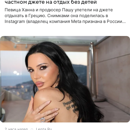
частном джете на отдых без детей
Певица Ханна и продюсер Пашу улетели на джете
отдыхать в Грецию. Снимками она поделилась в
Instagram (владелец компания Meta признана в России
экстремистской и запрещена). Ханна и Пашу показали
серию снимков,
2 часа назад
Lenta.Ru