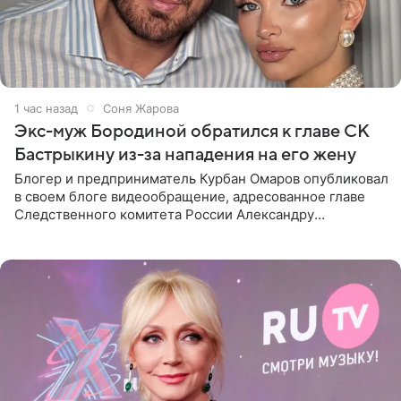
1 час назад
Соня Жарова
Экс-муж Бородиной обратился к главе СК
Бастрыкину из-за нападения на его жену
Блогер и предприниматель Курбан Омаров опубликовал
в своем блоге видеообращение, адресованное главе
Следственного комитета России Александру
Бастрыкину. Бизнесмен рассказал, что 1 августа в
центре Москвы трое