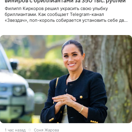
виниров с бриллиантами за 350 тыс. рублей
Филипп Киркоров решил украсить свою улыбку
бриллиантами. Как сообщает Telegram-канал
«Звездач», поп-король собирается установить себе два
винира с драгоценной огранкой. Сумма, которую артист
готов выложить за
1 час назад
Соня Жарова