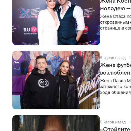
Жена Кост
молодею —
Жена Стаса К
откровенным 
странице в со
время отпуска
5 часов назад
Жена футбо
возлюбленн
Жена Павла Ма
затяжного ко
ходе общения 
раньше судил 
5 часов назад
«Отойдите,