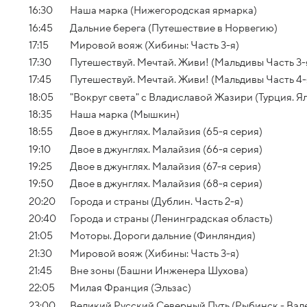
16:30
Наша марка (Нижегородская ярмарка)
16:45
Дальние берега (Путешествие в Норвегию)
17:15
Мировой вояж (Хибины: Часть 3-я)
17:30
Путешествуй. Мечтай. Живи! (Мальдивы Часть 3-
17:45
Путешествуй. Мечтай. Живи! (Мальдивы Часть 4-
18:05
"Вокруг света" с Владиславой Жазири (Турция. 
18:35
Наша марка (Мышкин)
18:55
Двое в джунглях. Малайзия (65-я серия)
19:10
Двое в джунглях. Малайзия (66-я серия)
19:25
Двое в джунглях. Малайзия (67-я серия)
19:50
Двое в джунглях. Малайзия (68-я серия)
20:20
Города и страны (Дублин. Часть 2-я)
20:40
Города и страны (Ленинградская область)
21:05
Моторы. Дороги дальние (Финляндия)
21:30
Мировой вояж (Хибины: Часть 3-я)
21:45
Вне зоны (Башни Инженера Шухова)
22:05
Милая Франция (Эльзас)
23:00
Великий Русский Северный Путь (Рыбинск - Ва