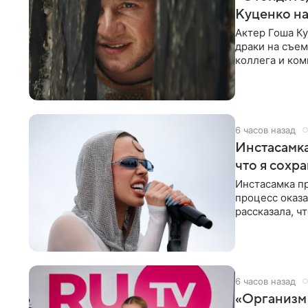
Куценко на
Актер Гоша Ку
драки на съем
коллега и ком
6 часов назад
Инстасамка
что я сохр
Инстасамка пр
процесс оказа
рассказала, ч
«ужасно
6 часов назад
«Организм 