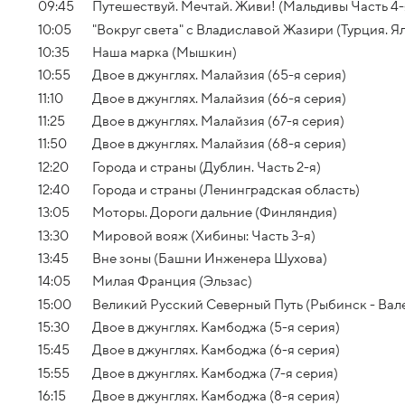
09:45
Путешествуй. Мечтай. Живи! (Мальдивы Часть 4-
10:05
"Вокруг света" с Владиславой Жазири (Турция. 
10:35
Наша марка (Мышкин)
10:55
Двое в джунглях. Малайзия (65-я серия)
11:10
Двое в джунглях. Малайзия (66-я серия)
11:25
Двое в джунглях. Малайзия (67-я серия)
11:50
Двое в джунглях. Малайзия (68-я серия)
12:20
Города и страны (Дублин. Часть 2-я)
12:40
Города и страны (Ленинградская область)
13:05
Моторы. Дороги дальние (Финляндия)
13:30
Мировой вояж (Хибины: Часть 3-я)
13:45
Вне зоны (Башни Инженера Шухова)
14:05
Милая Франция (Эльзас)
15:00
Великий Русский Северный Путь (Рыбинск - Ва
15:30
Двое в джунглях. Камбоджа (5-я серия)
15:45
Двое в джунглях. Камбоджа (6-я серия)
15:55
Двое в джунглях. Камбоджа (7-я серия)
16:15
Двое в джунглях. Камбоджа (8-я серия)