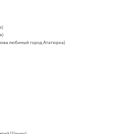
я)
я)
Ялова любимый город Ататюрка)
лерий Шанин)