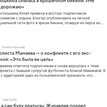
юшкина снялась в крошечном бикини: «Не
 дорожаю»
остюшкина Юлия привела в восторг подписчиков
снимком с отдыха. Блогер опубликовала на личной
циальной сети фото в ярком бикини, позируя на пирсе во
 в Турции,
Елена Нужная
листа Мамаева — о конфликте с его экс-
ой: «Это была ее цель»
маева ответила подписчикам и снова вернулась к теме
нфликта с бывшей супругой футболиста Аланой Мамаевой. В
с аудиторией один из пользователей признался, что
о
Газета.Ru
 я сам буду драться»: Журавлев поддел