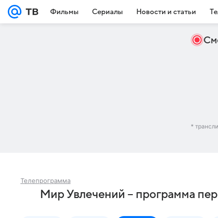
Фильмы
Сериалы
Новости и статьи
Те
См
* трансл
Телепрограмма
Мир Увлечений – программа пер