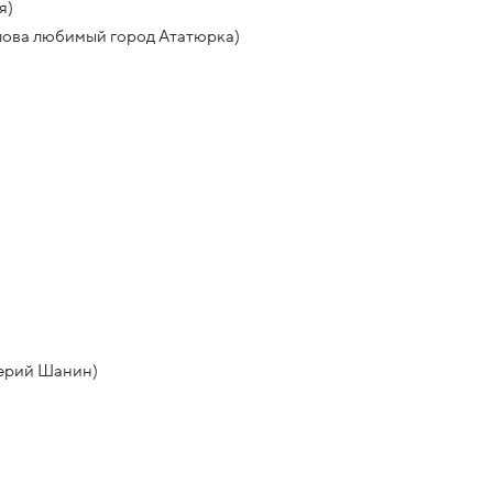
я)
Ялова любимый город Ататюрка)
лерий Шанин)