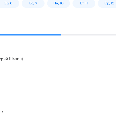
Сб, 8
Вс, 9
Пн, 10
Вт, 11
Ср, 12
лерий Шанин)
я)