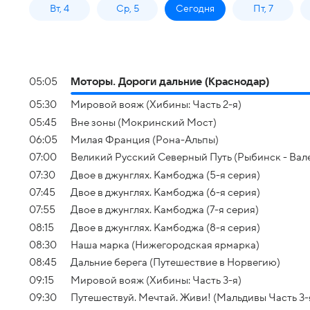
Вт, 4
Ср, 5
Сегодня
Пт, 7
05:05
Моторы. Дороги дальние (Краснодар)
05:30
Мировой вояж (Хибины: Часть 2-я)
05:45
Вне зоны (Мокринский Мост)
06:05
Милая Франция (Рона-Альпы)
07:00
Великий Русский Северный Путь (Рыбинск - Ва
07:30
Двое в джунглях. Камбоджа (5-я серия)
07:45
Двое в джунглях. Камбоджа (6-я серия)
07:55
Двое в джунглях. Камбоджа (7-я серия)
08:15
Двое в джунглях. Камбоджа (8-я серия)
08:30
Наша марка (Нижегородская ярмарка)
08:45
Дальние берега (Путешествие в Норвегию)
09:15
Мировой вояж (Хибины: Часть 3-я)
09:30
Путешествуй. Мечтай. Живи! (Мальдивы Часть 3-