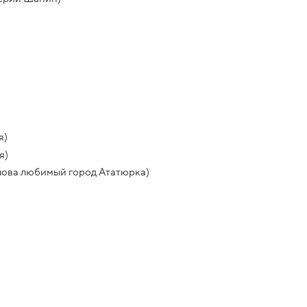
я)
я)
Ялова любимый город Ататюрка)