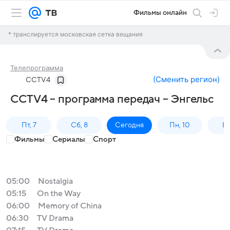
Фильмы онлайн
* транслируется московская сетка вещания
Телепрограмма
(
Сменить регион
)
CCTV4
CCTV4 – программа передач – Энгельс
Пт, 7
Сб, 8
Сегодня
Пн, 10
Вт,
Фильмы
Сериалы
Спорт
05:00
Nostalgia
05:15
On the Way
06:00
Memory of China
06:30
TV Drama