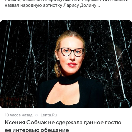
назвал народную артистку Ларису Долину
великолепной певицей и рассказал о желании сделать с
ней новую совместную
10 часов назад
Lenta.Ru
Ксения Собчак не сдержала данное гостю
ее интервью обещание