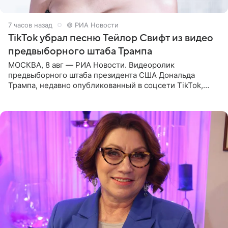
7 часов назад
© РИА Новости
TikTok убрал песню Тейлор Свифт из видео
предвыборного штаба Трампа
МОСКВА, 8 авг — РИА Новости. Видеоролик
предвыборного штаба президента США Дональда
Трампа, недавно опубликованный в соцсети TikTok,
остался без звуковой дорожки в виде песни August
(«Август») американской