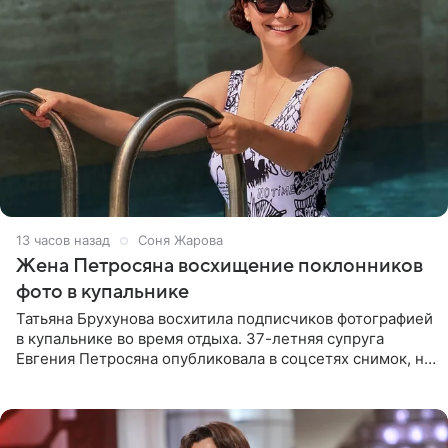
13 часов назад
Соня Жарова
Жена Петросяна восхищение поклонников
фото в купальнике
Татьяна Брухунова восхитила подписчиков фотографией
в купальнике во время отдыха. 37-летняя супруга
Евгения Петросяна опубликовала в соцсетях снимок, на
котором позирует у бассейна в белоснежном монокини
с