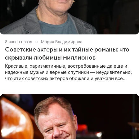
8 часов назад
Мария Владимирова
Советские актеры и их тайные романы: что
скрывали любимцы миллионов
Красивые, харизматичные, востребованные да еще и
надежные мужья и верные спутники — неудивительно,
что этих советских актеров обожали и уважали все
женщины большой страны, и наверняка не раз ставили
их в