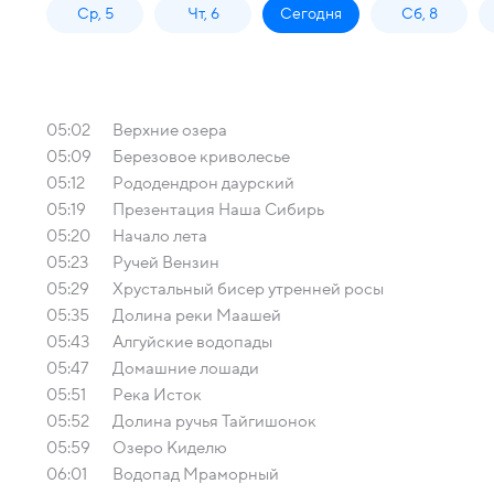
Ср, 5
Чт, 6
Сегодня
Сб, 8
05:02
Верхние озера
05:09
Березовое криволесье
05:12
Рододендрон даурский
05:19
Презентация Наша Сибирь
05:20
Начало лета
05:23
Ручей Вензин
05:29
Хрустальный бисер утренней росы
05:35
Долина реки Маашей
05:43
Алгуйские водопады
05:47
Домашние лошади
05:51
Река Исток
05:52
Долина ручья Тайгишонок
05:59
Озеро Киделю
06:01
Водопад Мраморный