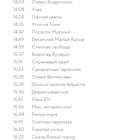
14:03
Озеро Андронино
14:08
Учар
14:24
Горные цветы
14:35
Утки на Томи
14:42
Поселок Мирный
14:49
Весенний Малый Казыр
14:59
Степная свобода
15:07
Водопад Вучарах
15:16
Сиреневый край
15:23
Сумеречная гармония
15:28
Озеро Витианави
15:38
Долина замков Айракты
15:46
Дерен шведский
15:51
Река Юг
15:56
Мыс четырех скал
16:08
Белое море
16:15
Cтепная черепаха
16:20
Горелая сопка
16:23
Скалы Белый город