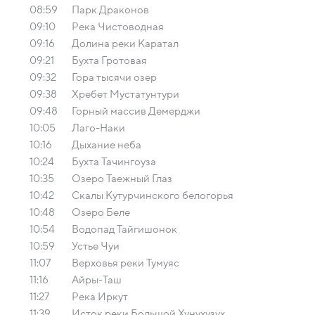
08:59
Парк Драконов
09:10
Река Чистоводная
09:16
Долина реки Каратал
09:21
Бухта Гротовая
09:32
Гора тысячи озер
09:38
Хребет Мустатунтури
09:48
Горный массив Демерджи
10:05
Лаго-Наки
10:16
Дыхание неба
10:24
Бухта Тачингоуза
10:35
Озеро Таежный Глаз
10:42
Скалы Кутурчинского белогорья
10:48
Озеро Беле
10:54
Водопад Тайгишонок
10:59
Устье Чуи
11:07
Верховья реки Тумуяс
11:16
Айры-Таш
11:27
Река Иркут
11:39
Исток реки Большой Хунухузух