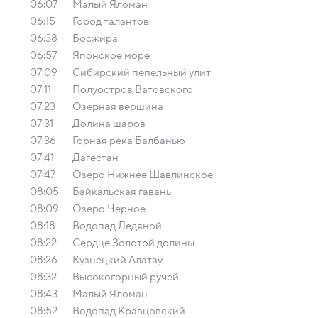
06:07
Малый Яломан
06:15
Город талантов
06:38
Босжира
06:57
Японское море
07:09
Сибирский пепельный улит
07:11
Полуостров Ватовского
07:23
Озерная вершина
07:31
Долина шаров
07:36
Горная река Балбанью
07:41
Дагестан
07:47
Озеро Нижнее Шавлинское
08:05
Байкальская гавань
08:09
Озеро Черное
08:18
Водопад Ледяной
08:22
Сердце Золотой долины
08:26
Кузнецкий Алатау
08:32
Высокогорный ручей
08:43
Малый Яломан
08:52
Водопад Кравцовский