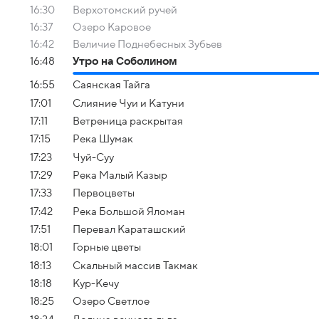
16:30
Верхотомский ручей
16:37
Озеро Каровое
16:42
Величие Поднебесных Зубьев
16:48
Утро на Соболином
16:55
Саянская Тайга
17:01
Слияние Чуи и Катуни
17:11
Ветреница раскрытая
17:15
Река Шумак
17:23
Чуй-Суу
17:29
Река Малый Казыр
17:33
Первоцветы
17:42
Река Большой Яломан
17:51
Перевал Караташский
18:01
Горные цветы
18:13
Скальный массив Такмак
18:18
Кур-Кечу
18:25
Озеро Светлое