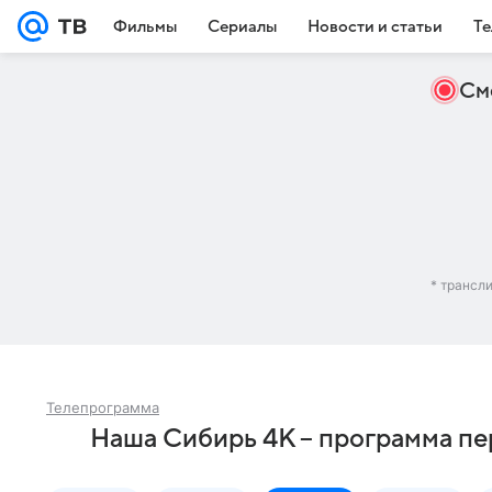
Фильмы
Сериалы
Новости и статьи
Те
См
* трансл
Телепрограмма
Наша Сибирь 4К – программа пе