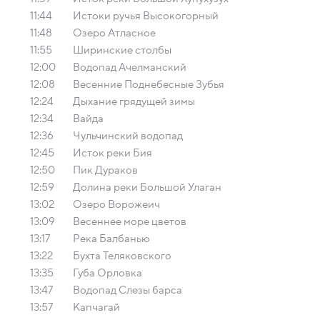
11:44
Истоки ручья Высокогорный
11:48
Озеро Атласное
11:55
Ширинские столбы
12:00
Водопад Ачелманский
12:08
Весенние Поднебесные Зубья
12:24
Дыхание грядущей зимы
12:34
Вайда
12:36
Чульчинский водопад
12:45
Исток реки Бия
12:50
Пик Дураков
12:59
Долина реки Большой Улаган
13:02
Озеро Ворожеич
13:09
Весеннее море цветов
13:17
Река Балбанью
13:22
Бухта Теляковского
13:35
Губа Орловка
13:47
Водопад Слезы барса
13:57
Капчагай