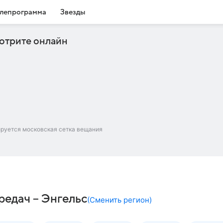
лепрограмма
Звезды
отрите онлайн
ируется московская сетка вещания
редач – Энгельс
(
Сменить регион
)