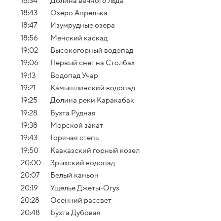
18:34
Долина вечного льда
18:43
Озеро Апрелька
18:47
Изумрудные озера
18:56
Менский каскад
19:02
Высокогорный водопад
19:06
Первый снег на Столбах
19:13
Водопад Учар
19:21
Камышлинский водопад
19:25
Долина реки Каракабак
19:28
Бухта Рудная
19:38
Морской закат
19:43
Горячая степь
19:50
Кавказский горный козел
20:00
Зрыхский водопад
20:07
Белый каньон
20:19
Ущелье Джеты-Огуз
20:28
Осенний рассвет
20:48
Бухта Дубовая