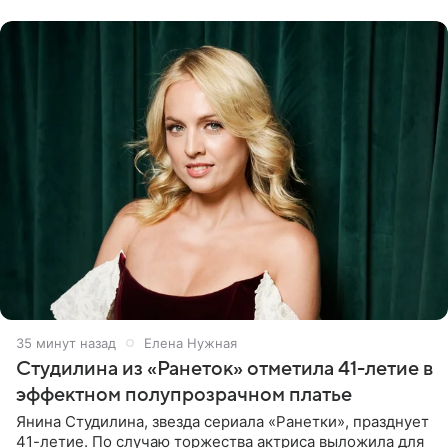
считает свою дочь
35 минут назад
Елена Нужная
Студилина из «Ранеток» отметила 41-летие в
эффектном полупрозрачном платье
Янина Студилина, звезда сериала «Ранетки», празднует
41-летие. По случаю торжества актриса выложила для