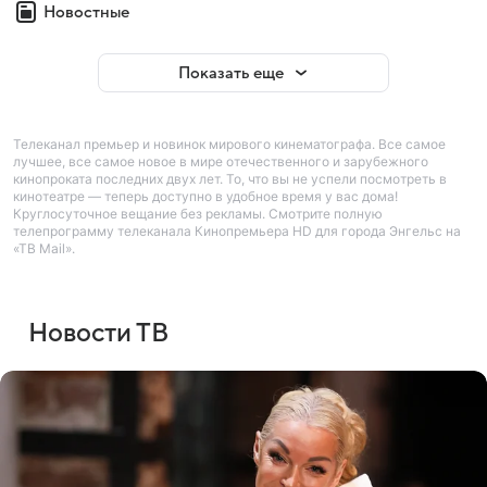
Новостные
Показать еще
Телеканал премьер и новинок мирового кинематографа. Все самое
лучшее, все самое новое в мире отечественного и зарубежного
кинопроката последних двух лет. То, что вы не успели посмотреть в
кинотеатре — теперь доступно в удобное время у вас дома!
Круглосуточное вещание без рекламы. Смотрите полную
телепрограмму телеканала Кинопремьера HD для города Энгельс на
«ТВ Mail».
Новости ТВ