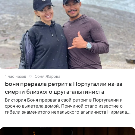
1 час назад
Соня Жарова
Боня прервала ретрит в Португалии из-за
смерти близкого друга-альпиниста
Виктория Боня прервала свой ретрит в Португалии и
срочно вылетела домой. Причиной стало известие о
гибели знаменитого непальского альпиниста Нирмала
«Нимса» Пурджи, которого модель называла своим
близким другом