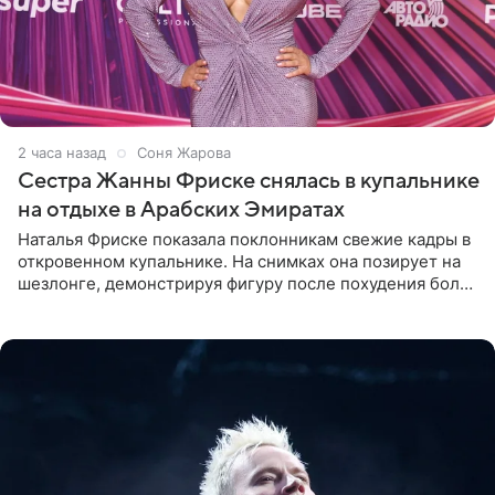
2 часа назад
Соня Жарова
Сестра Жанны Фриске снялась в купальнике
на отдыхе в Арабских Эмиратах
Наталья Фриске показала поклонникам свежие кадры в
откровенном купальнике. На снимках она позирует на
шезлонге, демонстрируя фигуру после похудения более
чем на десять килограммов. В подписи к посту