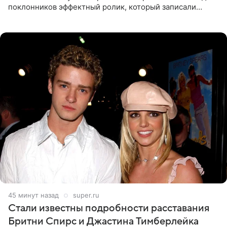
поклонников эффектный ролик, который записали
прошлой ночью. В кадре артистка предстала в
вечернем
45 минут назад
super.ru
Стали известны подробности расставания
Бритни Спирс и Джастина Тимберлейка