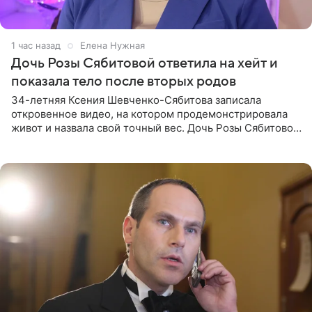
1 час назад
Елена Нужная
Дочь Розы Сябитовой ответила на хейт и
показала тело после вторых родов
34-летняя Ксения Шевченко-Сябитова записала
откровенное видео, на котором продемонстрировала
живот и назвала свой точный вес. Дочь Розы Сябитовой
призналась, что получала множество оскорбительных
сообщений, но