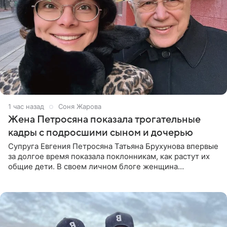
1 час назад
Соня Жарова
Жена Петросяна показала трогательные
кадры с подросшими сыном и дочерью
Супруга Евгения Петросяна Татьяна Брухунова впервые
за долгое время показала поклонникам, как растут их
общие дети. В своем личном блоге женщина
опубликовала редкие кадры с шестилетним сыном
Ваганом и