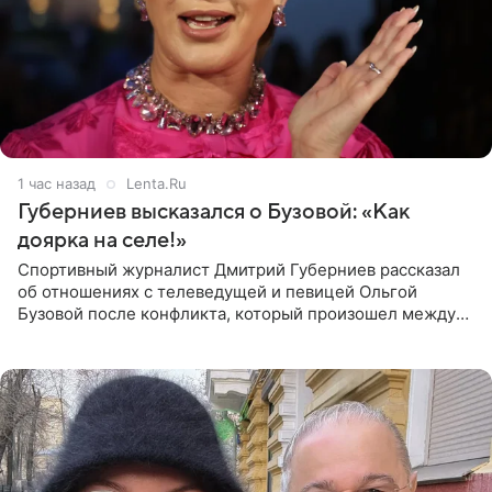
1 час назад
Lenta.Ru
Губерниев высказался о Бузовой: «Как
доярка на селе!»
Спортивный журналист Дмитрий Губерниев рассказал
об отношениях с телеведущей и певицей Ольгой
Бузовой после конфликта, который произошел между
ними в 2021 году в прямом эфире канала «Матч ТВ». В
разговоре с