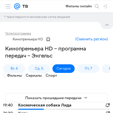
Фильмы онлайн
* транслируется московская сетка вещания
Телепрограмма
(
Сменить регион
)
Кинопремьера HD
Кинопремьера HD – программа
передач – Энгельс
Вт, 4
Ср, 5
Сегодня
Пт, 7
Сб
Фильмы
Сериалы
Спорт
Показать прошедшие передачи
19:40
Космическая собака Лида