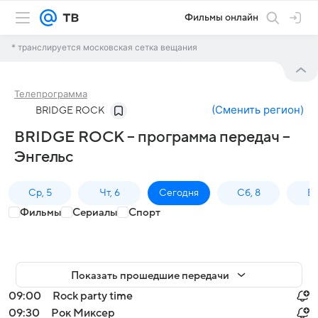
Фильмы онлайн
* транслируется московская сетка вещания
Телепрограмма
(
Сменить регион
)
BRIDGE ROCK
BRIDGE ROCK – программа передач –
Энгельс
Ср, 5
Чт, 6
Сегодня
Сб, 8
Вс
Фильмы
Сериалы
Спорт
Показать прошедшие передачи
09:00
Rock party time
09:30
Рок Миксер