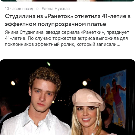
10 часов назад
Елена Нужная
Студилина из «Ранеток» отметила 41-летие в
эффектном полупрозрачном платье
Янина Студилина, звезда сериала «Ранетки», празднует
41-летие. По случаю торжества актриса выложила для
поклонников эффектный ролик, который записали
прошлой ночью. В кадре артистка предстала в
вечернем