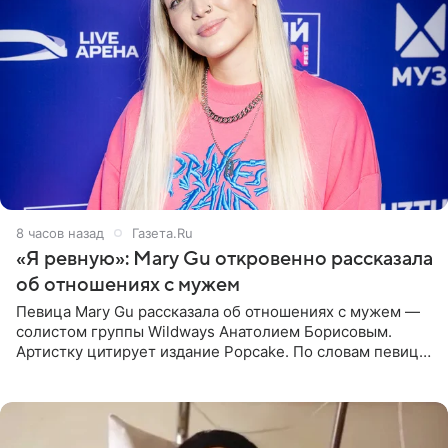
8 часов назад
Газета.Ru
«Я ревную»: Mary Gu откровенно рассказала
об отношениях с мужем
Певица Mary Gu рассказала об отношениях с мужем —
солистом группы Wildways Анатолием Борисовым.
Артистку цитирует издание Popcake. По словам певицы,
залог любви — это принять недостатки другого
человека. Также