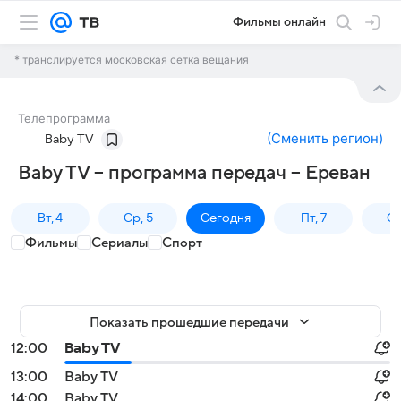
Фильмы онлайн
* транслируется московская сетка вещания
Телепрограмма
(
Сменить регион
)
Baby TV
Baby TV – программа передач – Ереван
Вт, 4
Ср, 5
Сегодня
Пт, 7
Сб
Фильмы
Сериалы
Спорт
Показать прошедшие передачи
12:00
Baby TV
13:00
Baby TV
14:00
Baby TV