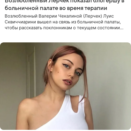
Возлюбленный Лерчек показал блогершу в
больничной палате во время терапии
Возлюбленный Валерии Чекалиной (Лерчек) Луис
Сквиччиарини вышел на связь из больничной палаты,
чтобы рассказать поклонникам о текущем состоянии
блогерши. Он подтвердил, что основной курс
химиотерапии позади, но