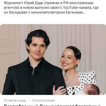
Журналист Юрий Дудь (признан в РФ иностранным
агентом) в новом выпуске своего YouTube-канала, где
он беседовал с кинокомпозитором Евгением
Гальпериным, поделился личной историей о борьбе с
бронхиальной астмой в
13 часов назад
Елена Нужная