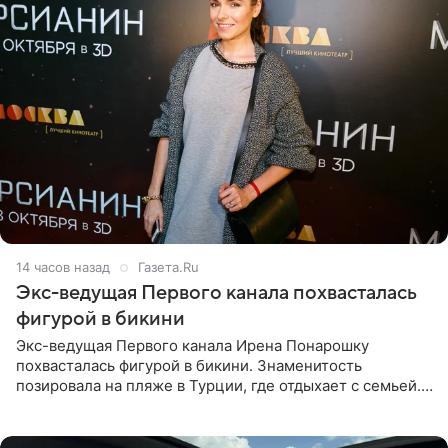
14 часов назад
Газета.Ru
Экс-ведущая Первого канала похвасталась
фигурой в бикини
Экс-ведущая Первого канала Ирена Понарошку
похвасталась фигурой в бикини. Знаменитость
позировала на пляже в Турции, где отдыхает с семьей.
Она поделилась кадрами с отдыха в Instagram (владелец
компания Meta