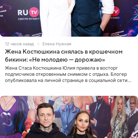
12 часов назад
Елена Нужная
Жена Костюшкина снялась в крошечном
бикини: «Не молодею — дорожаю»
Жена Стаса Костюшкина Юлия привела в восторг
подписчиков откровенным снимком с отдыха. Блогер
опубликовала на личной странице в социальной сети
фото в ярком бикини, позируя на пирсе во время отпуска
в Турции,