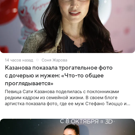
14 часов назад
Соня Жарова
Казанова показала трогательное фото
с дочерью и мужем: «Что-то общее
проглядывается»
Певица Сати Казанова поделилась с поклонниками
редким кадром из семейной жизни. В своем блоге
артистка показала фото, где ее муж Стефано Тиоццо и
их маленькая дочь спят рядом. На снимке отец и
малышка лежат в