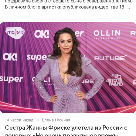
поздравила своего старшего сына с совершеннолетием.
В личном блоге артистка опубликовала видео, где 18-
летний Мирон легко подхватил маму на руки и закружил
во
14 часов назад
Елена Нужная
Сестра Жанны Фриске улетела из России с
дочерью: «Не очень правильное время»