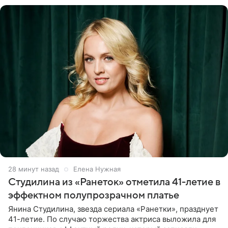
28 минут назад
Елена Нужная
Студилина из «Ранеток» отметила 41-летие в
эффектном полупрозрачном платье
Янина Студилина, звезда сериала «Ранетки», празднует
41-летие. По случаю торжества актриса выложила для