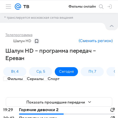
Фильмы онлайн
* транслируется московская сетка вещания
Телепрограмма
(
Сменить регион
)
Шалун HD
Шалун HD – программа передач –
Ереван
Вт, 4
Ср, 5
Сегодня
Пт, 7
Сб
Фильмы
Сериалы
Спорт
Показать прошедшие передачи
19:29
Горячие девочки 2