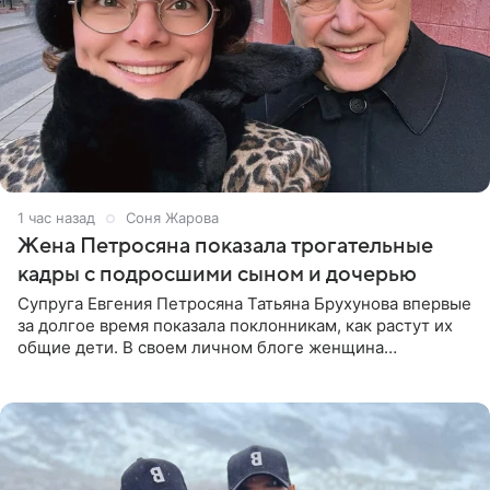
1 час назад
Соня Жарова
Жена Петросяна показала трогательные
кадры с подросшими сыном и дочерью
Супруга Евгения Петросяна Татьяна Брухунова впервые
за долгое время показала поклонникам, как растут их
общие дети. В своем личном блоге женщина
опубликовала редкие кадры с шестилетним сыном
Ваганом и