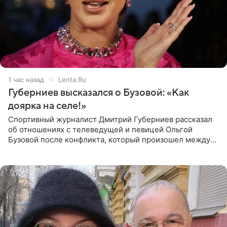
1 час назад
Lenta.Ru
Губерниев высказался о Бузовой: «Как
доярка на селе!»
Спортивный журналист Дмитрий Губерниев рассказал
об отношениях с телеведущей и певицей Ольгой
Бузовой после конфликта, который произошел между
ними в 2021 году в прямом эфире канала «Матч ТВ». В
разговоре с