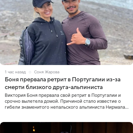
1 час назад
Соня Жарова
Боня прервала ретрит в Португалии из-за
смерти близкого друга-альпиниста
Виктория Боня прервала свой ретрит в Португалии и
срочно вылетела домой. Причиной стало известие о
гибели знаменитого непальского альпиниста Нирмала
«Нимса» Пурджи, которого модель называла своим
близким другом