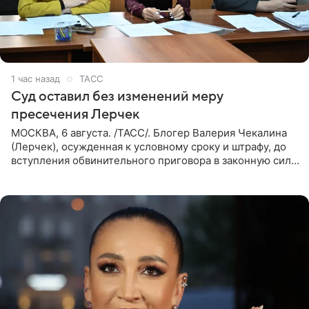
1 час назад
ТАСС
Суд оставил без изменений меру
пресечения Лерчек
МОСКВА, 6 августа. /ТАСС/. Блогер Валерия Чекалина
(Лерчек), осужденная к условному сроку и штрафу, до
вступления обвинительного приговора в законную силу
будет находиться под запретом определенных
действий. Об