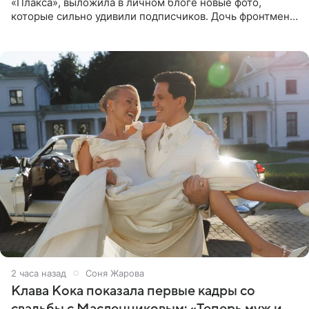
«Плакса», выложила в личном блоге новые фото,
которые сильно удивили подписчиков. Дочь фронтмена
группы «Руки Вверх!» Сергея Жукова предстала перед
публикой с
2 часа назад
Соня Жарова
Клава Кока показала первые кадры со
свадьбы с Масленниковым: «Теперь муж и