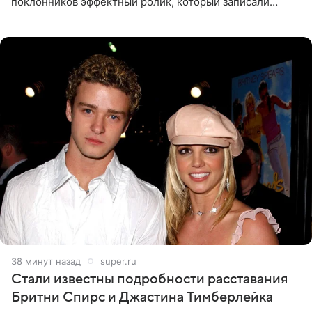
поклонников эффектный ролик, который записали
прошлой ночью. В кадре артистка предстала в
вечернем
38 минут назад
super.ru
Стали известны подробности расставания
Бритни Спирс и Джастина Тимберлейка