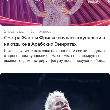
2 часа назад
Соня Жарова
Сестра Жанны Фриске снялась в купальнике
на отдыхе в Арабских Эмиратах
Наталья Фриске показала поклонникам свежие кадры в
откровенном купальнике. На снимках она позирует на
шезлонге, демонстрируя фигуру после похудения более
чем на десять килограммов. В подписи к посту