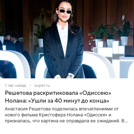
1 час назад
super.ru
Решетова раскритиковала «Одиссею»
Нолана: «Ушли за 40 минут до конца»
Анастасия Решетова поделилась впечатлениями от
нового фильма Кристофера Нолана «Одиссея» и
призналась, что картина не оправдала ее ожиданий. В
личном блоге модель рассказала, что они с компанией
не стали