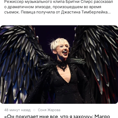
Режиссер музыкального клипа Бритни Спирс рассказал
о драматичном эпизоде, произошедшем во время
съемок. Певица получила от Джастина Тимберлейка
сообщение о расставании прямо на площадке. По
словам постановщика,
48 минут назад
Соня Жарова
«Он покупает мне все, что я захочу»: Margo