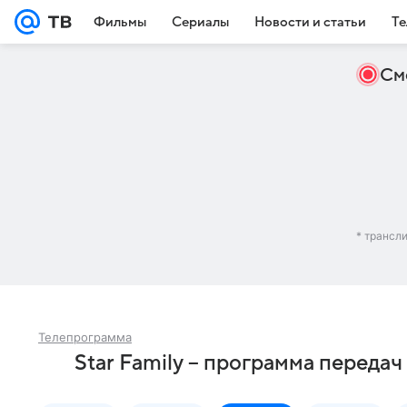
Фильмы
Сериалы
Новости и статьи
Те
См
* трансл
Телепрограмма
Star Family – программа передач