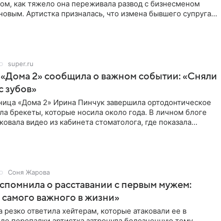
том, как тяжело она переживала развод с бизнесменом
овым. Артистка призналась, что измена бывшего супруга
super.ru
 «Дома 2» сообщила о важном событии: «Сняли
с зубов»
ница «Дома 2» Ирина Пинчук завершила ортодонтическое
ла брекеты, которые носила около года. В личном блоге
ковала видео из кабинета стоматолога, где показала
ия
Соня Жарова
спомнила о расставании с первым мужем:
самого важного в жизни»
 резко ответила хейтерам, которые атаковали ее в
оде перепалки артистка затронула болезненную тему