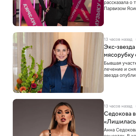
рассказала о 
Парвизом Ясин
стала для нее
13 часов назад
Экс-звезда
мясорубку 
Бывшая участ
лечение и сня
звезда опубли
процесс снят
13 часов назад
Седокова в
«Лишилась 
Анна Седокова
соцсетях. В х