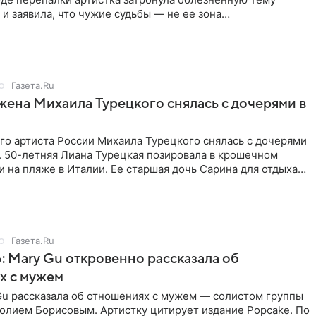
 и заявила, что чужие судьбы — не ее зона
ти. От Валентина
Газета.Ru
жена Михаила Турецкого снялась с дочерями в
го артиста России Михаила Турецкого снялась с дочерями
. 50-летняя Лиана Турецкая позировала в крошечном
 на пляже в Италии. Ее старшая дочь Сарина для отдыха
о
Газета.Ru
: Mary Gu откровенно рассказала об
х с мужем
Gu рассказала об отношениях с мужем — солистом группы
олием Борисовым. Артистку цитирует издание Popcake. По