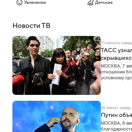
Увлечения
Детские
Новости ТВ
21 минуту назад
ТАСС узнал
скрывшихся
МОСКВА, 7 авг
отношении бл
условному сро
бизнес-партне
36 минут назад
Путин объя
МОСКВА, 6 авг
благодарность