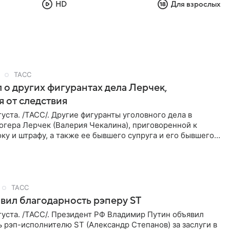
HD
Для взрослых
ТАСС
 о других фигурантах дела Лерчек,
 от следствия
уста. /ТАСС/. Другие фигуранты уголовного дела в
огера Лерчек (Валерия Чекалина), приговоренной к
ку и штрафу, а также ее бывшего супруга и его бывшего
ра,
ТАСС
вил благодарность рэперу ST
уста. /ТАСС/. Президент РФ Владимир Путин объявил
 рэп-исполнителю ST (Александр Степанов) за заслуги в