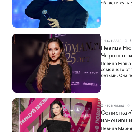
области культ
официальном
1 час назад
Певица Нюш
Черногор
Певица Нюша 
семейного отп
детьми. Она п
городов. Ста
2 часа назад
Солистка «
изменивши
Певица Мария