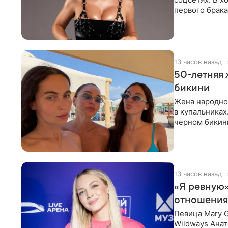
первого брака
ответственнос
13 часов назад
50-летняя 
бикини
Жена народно
в купальниках
черном бикини
выбрала банд
13 часов назад
«Я ревную»
отношения
Певица Mary 
Wildways Анат