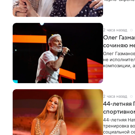
«Татьяна,
2 часа назад
Олег Газма
сочиняю м
Олег Газманов
не исполнител
композиции, а
музыканта,
2 часа назад
44-летняя 
спортивно
44-летняя Нат
тренировка во
социальной се