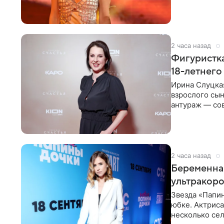
красном
2 часа назад
Фигуристка
18-летнего
Ирина Слуцкая
взрослого сын
антураж — со
фигуристка
2 часа назад
Беременная
ультракор
Звезда «Папин
юбке. Актриса
несколько сел