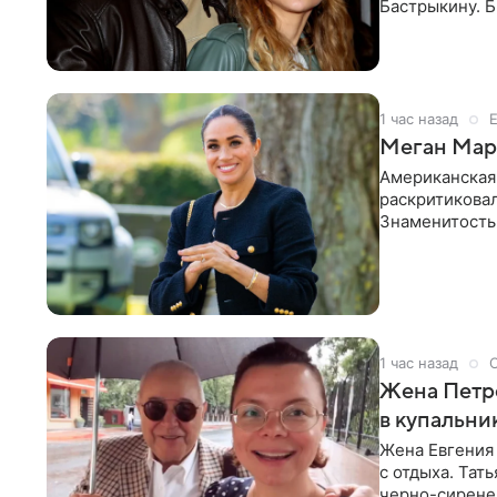
Бастрыкину. 
в личном блог
1 час назад
Меган Марк
Американская
раскритикова
Знаменитость
Сассекской, п
1 час назад
Жена Петр
в купальни
Жена Евгения
с отдыха. Тат
черно-сиренев