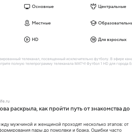
Основные
Центральные
Местные
Образовательн
HD
Для взрослых
ированный телеканал, посвященный исключительно футболу. В эфире кан
отрите полную телепрограмму телеканала МАТЧ! Футбол 1 HD для города Ес
ife.ru
ова раскрыла, как пройти путь от знакомства до
жду мужчиной и женщиной проходят несколько этапов: от
формирования пары до помолвки и брака. Ошибки часто