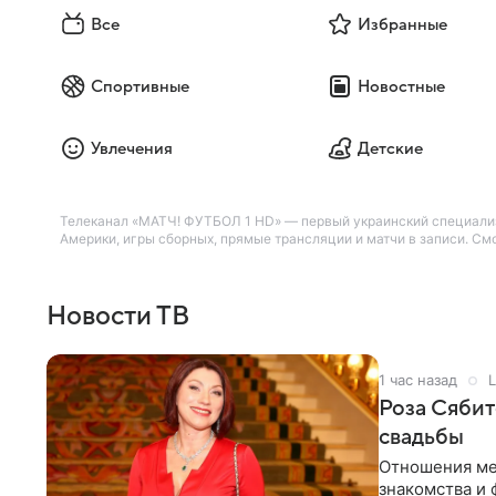
Все
Избранные
Спортивные
Новостные
Увлечения
Детские
Телеканал «МАТЧ! ФУТБОЛ 1 HD» — первый украинский специализ
Америки, игры сборных, прямые трансляции и матчи в записи. См
Новости ТВ
1 час назад
L
Роза Сябит
свадьбы
Отношения ме
знакомства и 