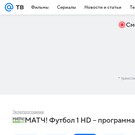
Фильмы
Сериалы
Новости и статьи
Те
См
* трансл
Телепрограмма
МАТЧ! Футбол 1 HD – программа