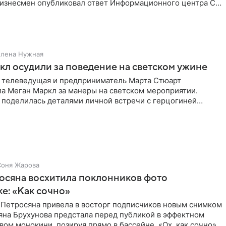
Бизнесмен опубликовал ответ Информационного центра СК
е. В
Елена Нужная
л осудили за поведение на светском ужине
 телеведущая и предприниматель Марта Стюарт
ла Меган Маркл за манеры на светском мероприятии.
 поделилась деталями личной встречи с герцогиней
ишет PageSix. По
Соня Жарова
осяна восхитила поклонников фото
ке: «Как сочно»
 Петросяна привела в восторг подписчиков новым снимком
ьяна Брухунова предстала перед публикой в эффектном
ом монокини, позируя прямо в бассейне. «Ох, как сочно»,