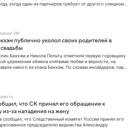
гда, когда один из партнеров требует от другого слишком
Журнал OK!
кхэм публично уколол своих родителей в
 свадьбы
клин Бекхэм и Никола Пельтц отметили первую годовщину
ной церемонии обмена клятвами любви и верности, на
звали никого из клана Бекхэм. По словам инсайдеров, пара
uper.ru
бщил, что СК принял его обращение к
 из-за нападения на жену
в сообщил, что Следственный комитет России принял его
дресованное председателю ведомства Александру