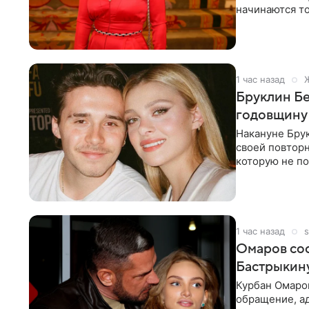
начинаются то
многого,
1 час назад
Бруклин Бе
годовщину
Накануне Бру
своей повтор
которую не по
считает это
1 час назад
s
Омаров соо
Бастрыкину
Курбан Омаро
обращение, а