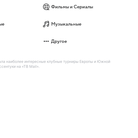
Фильмы и Сериалы
ые
Музыкальные
Другое
ала наиболее интересные клубные турниры Европы и Южной
сентуки на «ТВ Mail».