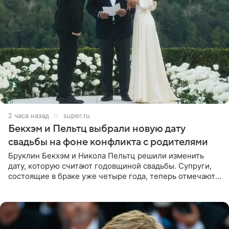
2 часа назад
super.ru
Бекхэм и Пельтц выбрали новую дату
свадьбы на фоне конфликта с родителями
Бруклин Бекхэм и Никола Пельтц решили изменить
дату, которую считают годовщиной свадьбы. Супруги,
состоящие в браке уже четыре года, теперь отмечают
не день своей роскошной свадьбы в апреле 2022-го, а
дату