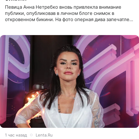
Певица Анна Нетребко вновь привлекла внимание
публики, опубликовав в личном блоге снимок в
откровенном бикини. На фото оперная дива запечатлена
в термальном источнике. В подписи артистка сообщила
поклонникам,
1 час назад
Lenta.Ru