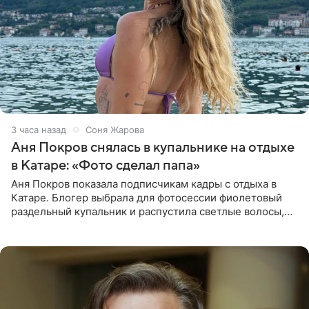
3 часа назад
Соня Жарова
Аня Покров снялась в купальнике на отдыхе
в Катаре: «Фото сделал папа»
Аня Покров показала подписчикам кадры с отдыха в
Катаре. Блогер выбрала для фотосессии фиолетовый
раздельный купальник и распустила светлые волосы,
уложив их мягкими волнами. На снимках она
запечатлена на фоне