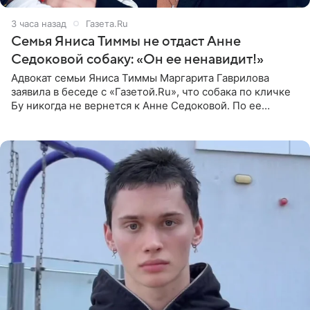
3 часа назад
Газета.Ru
Семья Яниса Тиммы не отдаст Анне
Седоковой собаку: «Он ее ненавидит!»
Адвокат семьи Яниса Тиммы Маргарита Гаврилова
заявила в беседе с «Газетой.Ru», что собака по кличке
Бу никогда не вернется к Анне Седоковой. По ее
словам, животное ненавидит певицу. Гаврилова
ответила на