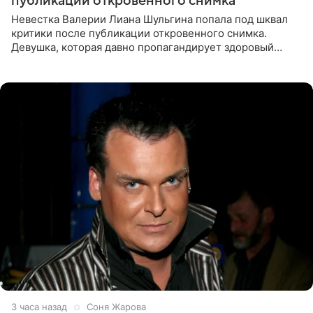
публикации откровенного снимка
Невестка Валерии Лиана Шульгина попала под шквал
критики после публикации откровенного снимка.
Девушка, которая давно пропагандирует здоровый
образ жизни, выложила в личном блоге фото в ярко-
розовом
3 часа назад
Соня Жарова