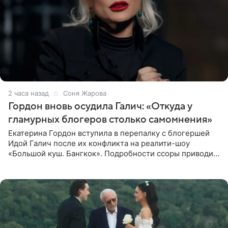
2 часа назад
Соня Жарова
Гордон вновь осудила Галич: «Откуда у
гламурных блогеров столько самомнения»
Екатерина Гордон вступила в перепалку с блогершей
Идой Галич после их конфликта на реалити-шоу
«Большой куш. Бангкок». Подробности ссоры приводит
«СтарХит». Гордон подчеркнула, что не намерена
прислушиваться к