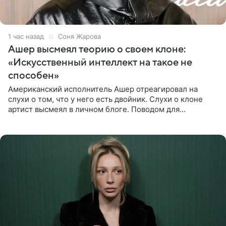
1 час назад
Соня Жарова
Ашер высмеял теорию о своем клоне:
«Искусственный интеллект на такое не
способен»
Американский исполнитель Ашер отреагировал на
слухи о том, что у него есть двойник. Слухи о клоне
артист высмеял в личном блоге. Поводом для
обсуждений стали два концерта в Нью-Джерси,
которые 47-летний певец