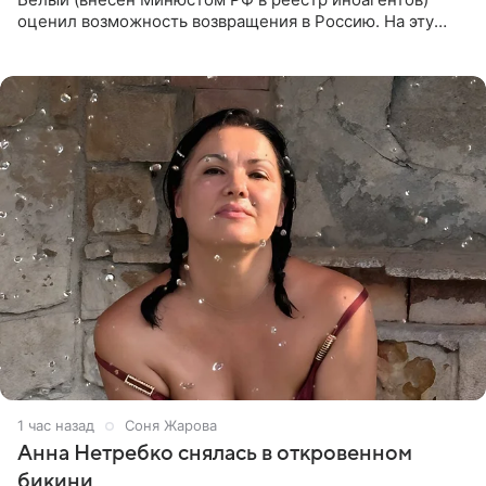
оценил возможность возвращения в Россию. На эту
тему юморист высказался в подкасте «От реки до
моря», выпуск
1 час назад
Соня Жарова
Анна Нетребко снялась в откровенном
бикини