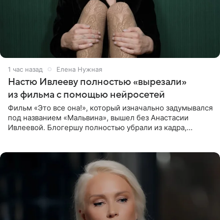
1 час назад
Елена Нужная
Настю Ивлееву полностью «вырезали»
из фильма с помощью нейросетей
Фильм «Это все она!», который изначально задумывался
под названием «Мальвина», вышел без Анастасии
Ивлеевой. Блогершу полностью убрали из кадра,
заменив ее лицо с помощью нейросетей. Об этом
сообщает