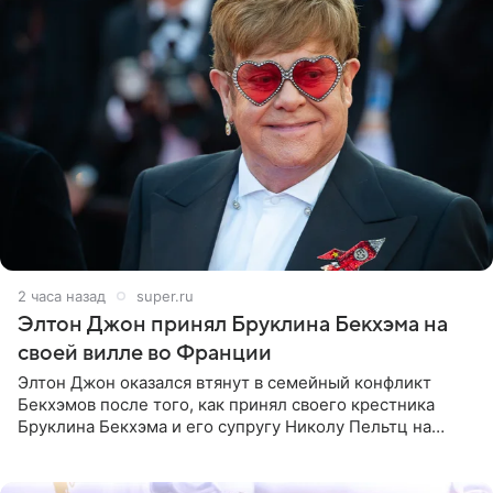
2 часа назад
super.ru
Элтон Джон принял Бруклина Бекхэма на
своей вилле во Франции
Элтон Джон оказался втянут в семейный конфликт
Бекхэмов после того, как принял своего крестника
Бруклина Бекхэма и его супругу Николу Пельтц на
своей вилле во Франции. Как сообщает
RadarOnline.com, встреча