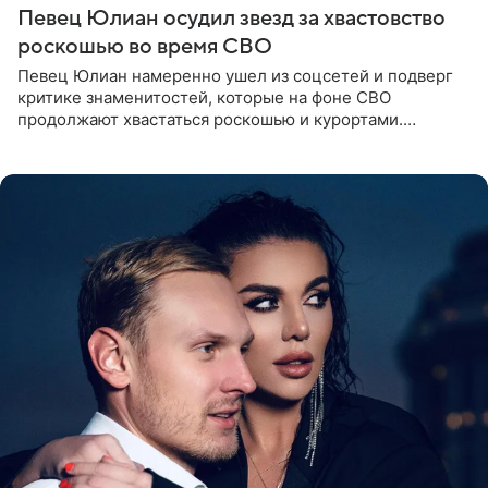
Певец Юлиан осудил звезд за хвастовство
роскошью во время СВО
Певец Юлиан намеренно ушел из соцсетей и подверг
критике знаменитостей, которые на фоне СВО
продолжают хвастаться роскошью и курортами.
Заслуженный артист России признался, что устроил
себе настоящий «детокс» и