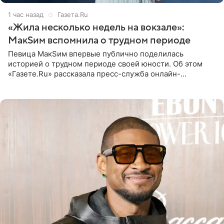
1 час назад
Газета.Ru
«Жила несколько недель на вокзале»:
МакSим вспомнила о трудном периоде
Певица МакSим впервые публично поделилась
историей о трудном периоде своей юности. Об этом
«Газете.Ru» рассказала пресс-служба онлайн-
кинотеатра START, который совместно с VK Добром и
МАЕР запустил социальный