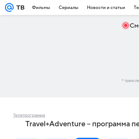
Фильмы
Сериалы
Новости и статьи
Те
См
* трансл
Телепрограмма
Travel+Adventure – программа п