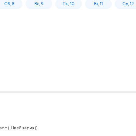
Сб, 8
Вс, 9
Пн, 10
Вт, 11
Ср, 12
вос (Швейцария))