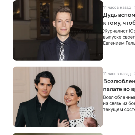
11 часов назад
Дудь вспом
к тому, чт
Журналист Юр
выпуске своег
Евгением Гал
бронхиальной
11 часов назад
Возлюблен
палате во 
Возлюбленный
на связь из б
текущем состо
химиотерапии 