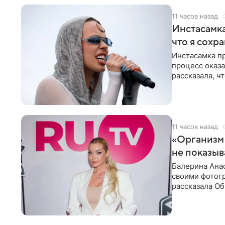
11 часов назад
Инстасамка
что я сохр
Инстасамка пр
процесс оказа
рассказала, ч
«ужасно
11 часов назад
«Организм 
не показыв
Балерина Анас
своими фотогр
рассказала О
что на