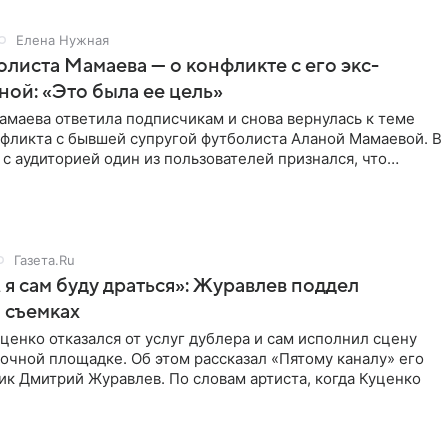
Елена Нужная
листа Мамаева — о конфликте с его экс-
ой: «Это была ее цель»
маева ответила подписчикам и снова вернулась к теме
нфликта с бывшей супругой футболиста Аланой Мамаевой. В
с аудиторией один из пользователей признался, что
о
Газета.Ru
 я сам буду драться»: Журавлев поддел
 съемках
ценко отказался от услуг дублера и сам исполнил сцену
очной площадке. Об этом рассказал «Пятому каналу» его
ик Дмитрий Журавлев. По словам артиста, когда Куценко