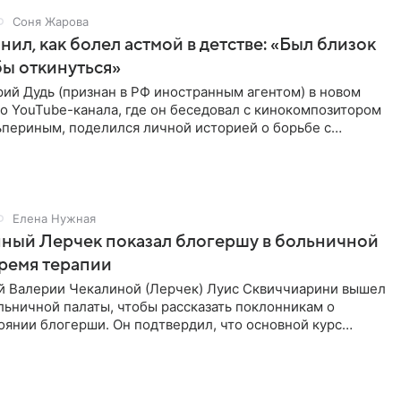
Соня Жарова
нил, как болел астмой в детстве: «Был близок
обы откинуться»
ий Дудь (признан в РФ иностранным агентом) в новом
о YouTube-канала, где он беседовал с кинокомпозитором
ьпериным, поделился личной историей о борьбе с
 астмой в
Елена Нужная
ный Лерчек показал блогершу в больничной
время терапии
 Валерии Чекалиной (Лерчек) Луис Сквиччиарини вышел
ольничной палаты, чтобы рассказать поклонникам о
янии блогерши. Он подтвердил, что основной курс
позади, но