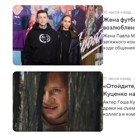
10 часов назад
Жена футбо
возлюбленн
Жена Павла Ма
затяжного ко
ходе общения 
раньше судил 
11 часов назад
«Отойдите,
Куценко на
Актер Гоша Ку
драки на съем
коллега и ком