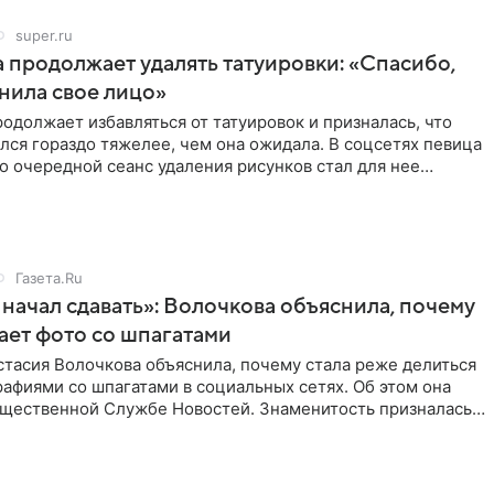
super.ru
 продолжает удалять татуировки: «Спасибо,
анила свое лицо»
одолжает избавляться от татуировок и призналась, что
лся гораздо тяжелее, чем она ожидала. В соцсетях певица
то очередной сеанс удаления рисунков стал для нее
Газета.Ru
начал сдавать»: Волочкова объяснила, почему
ает фото со шпагатами
тасия Волочкова объяснила, почему стала реже делиться
афиями со шпагатами в социальных сетях. Об этом она
бщественной Службе Новостей. Знаменитость призналась,