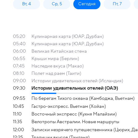
Вт, 4
Ср, 5
Сегодня
Пт, 7
05:20
Кулинарная карта (ЮАР. Дурбан)
05:40
Кулинарная карта (ЮАР. Дурбан)
06:00
Великая Китайская стена
06:55
Крыши мира (Берлин)
07:45
Наследие вкуса (Макао)
08:10
Полет над раем (Таити)
09:00
Истории удивительных отелей (Исландия)
09:30
Истории удивительных отелей (ОАЭ)
09:55
По берегам Тихого океана (Камбоджа, Вьетнам)
10:45
Гастро-экспресс. Вьетнам (Хойан)
11:10
Восточный экспресс (Кухня Малайзии)
11:35
Велотропы Австралии. Новые маршруты
12:00
Записки незрячего путешественника (Цюрих, Да
12:25
Традиции вкусов (Таиланд)