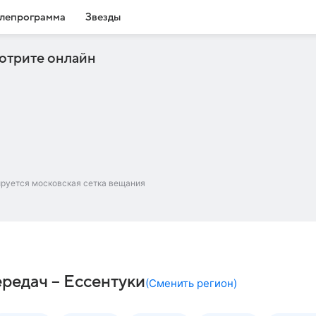
лепрограмма
Звезды
отрите онлайн
ируется московская сетка вещания
ередач – Ессентуки
(
Сменить регион
)