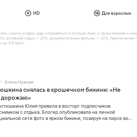
HD
Для взрослых
енях, советы и идеи, куда отправиться в путешествие, а также мнение о 
30%, активный отдых — 20%, документальные фильмы — 20%, приключения 
 на «ТВ Mail».
Елена Нужная
юшкина снялась в крошечном бикини: «Не
 дорожаю»
остюшкина Юлия привела в восторг подписчиков
снимком с отдыха. Блогер опубликовала на личной
циальной сети фото в ярком бикини, позируя на пирсе во
 в Турции,