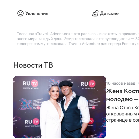
Увлечения
Детские
Телеанал «Travel+Adventure» - это рассказы и сюжеты о приключ
всего мира каждый день. Эфир телеканала это: путеводители — 
телепрограмму телеканала Travel+Adventure для города Ессентуки
Новости ТВ
10 часов назад
Жена Кост
молодею —
Жена Стаса К
откровенным 
странице в со
время отпуска