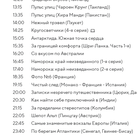
13:15
Пульс улиц (Чароен Крунг (Таиланд))
13:35
Пульс улиц (Хира Манди (Пакистан))
14:00
Нежный трэвел (Пхукет)
14:25
Кругосветчики (4-я серия)
15:05
Антарктида. Южная точка сердца
15:35
За границей комфорта (Шри-Ланка. Часть 1-я)
16:20
Со вкусом по Австралии
16:45
Наморока: край неизведанного (1-я серия)
17:40
Наморока: край неизведанного (2-я серия)
18:35
Фото №6 (Франция)
19:15
Чистый след (Монако - Франция - Испания)
20:00
Записки незрячего путешественника (Цюрих, Да
20:30
Как найти себе приключений в (Индии)
21:15
За пределами стереотипов (Колумбия)
22:05
Шепот Альп (Пинцгау (Австрия))
22:45
Самые знаменитые вокзалы Европы (Италия)
23:40
По берегам Атлантики (Сенегал, Гвинея-Бисау)