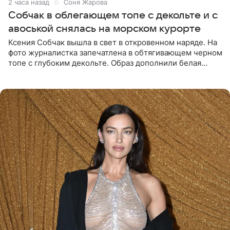
2 часа назад
Соня Жарова
Собчак в облегающем топе с декольте и с
авоськой снялась на морском курорте
Ксения Собчак вышла в свет в откровенном наряде. На
фото журналистка запечатлена в обтягивающем черном
топе с глубоким декольте. Образ дополнили белая
юбка-миди, вьетнамки на платформе и соломенная
шляпа.