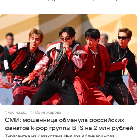
подробности сообщает «Абзац». Толпа поклонников
навалилась на
1 час назад
Соня Жарова
СМИ: мошенница обманула российских
фанатов k-pop группы BTS на 2 млн рублей
Турагентка из Казахстана Индира Абдикаримова