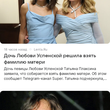
18 часов назад
Lenta.Ru
Дочь Любови Успенской решила взять
фамилию матери
Дочь певицы Любови Успенской Татьяна Плаксина
заявила, что собирается взять фамилию матери. Об этом
сообщает Telegram-канал Super. Татьяна подчеркнула,
что приняла решение о смене фамилии, поскольку
именно от