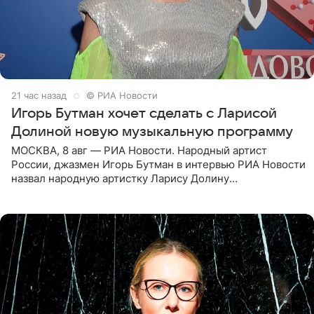
21 час назад
© РИА Новости
Игорь Бутман хочет сделать с Ларисой
Долиной новую музыкальную программу
МОСКВА, 8 авг — РИА Новости. Народный артист
России, джазмен Игорь Бутман в интервью РИА Новости
назвал народную артистку Ларису Долину
великолепной певицей и рассказал о желании сделать с
ней новую совместную