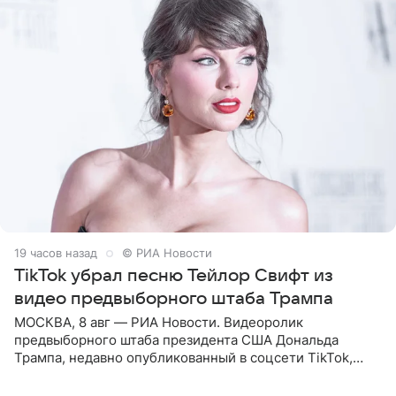
19 часов назад
© РИА Новости
TikTok убрал песню Тейлор Свифт из
видео предвыборного штаба Трампа
МОСКВА, 8 авг — РИА Новости. Видеоролик
предвыборного штаба президента США Дональда
Трампа, недавно опубликованный в соцсети TikTok,
остался без звуковой дорожки в виде песни August
(«Август») американской