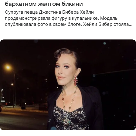
бархатном желтом бикини
Супруга певца Джастина Бибера Хейли
продемонстрирвала фигуру в купальнике. Модель
опубликовала фото в своем блоге. Хейли Бибер стояла
перед зеркалом в желтом крошечном бархатном
бикини, которое дополнила