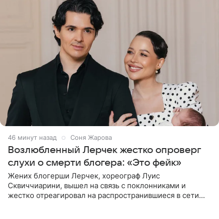
46 минут назад
Соня Жарова
Возлюбленный Лерчек жестко опроверг
слухи о смерти блогера: «Это фейк»
Жених блогерши Лерчек, хореограф Луис
Сквиччиарини, вышел на связь с поклонниками и
жестко отреагировал на распространившиеся в сети
слухи о смерти Валерии Чекалиной. «Это фейк! Я в
шоке, что такие люди