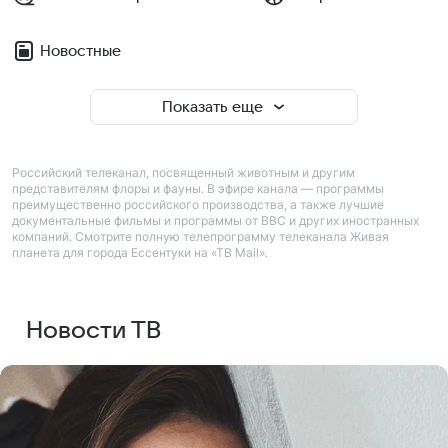
Новостные
Показать еще
Российский телеканал, посвященный животным и другим
представителям флоры и фауны. В эфире канала — программы
преимущественно российского производства, а также лучшие
документальные фильмы и программы от BBC и других иностранных
компаний. Смотрите полную телепрограмму телеканала Живая
планета для города Ессентуки на «ТВ Mail».
Новости ТВ