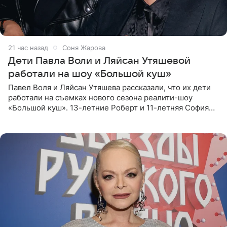
21 час назад
Соня Жарова
Дети Павла Воли и Ляйсан Утяшевой
работали на шоу «Большой куш»
Павел Воля и Ляйсан Утяшева рассказали, что их дети
работали на съемках нового сезона реалити-шоу
«Большой куш». 13-летние Роберт и 11-летняя София
отправились вместе с родителями в Таиланд и успели
поработать