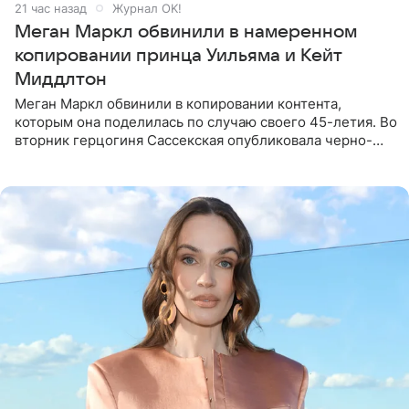
21 час назад
Журнал OK!
Меган Маркл обвинили в намеренном
копировании принца Уильяма и Кейт
Миддлтон
Меган Маркл обвинили в копировании контента,
которым она поделилась по случаю своего 45-летия. Во
вторник герцогиня Сассекская опубликовала черно-
белую фотографию, на которой она прыгает в бассейн с
воздушными