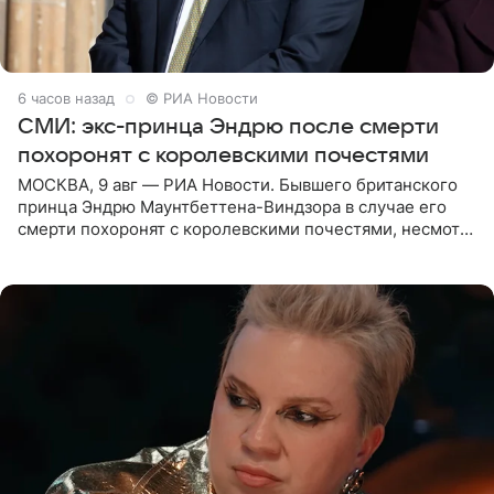
6 часов назад
© РИА Новости
СМИ: экс-принца Эндрю после смерти
похоронят с королевскими почестями
МОСКВА, 9 авг — РИА Новости. Бывшего британского
принца Эндрю Маунтбеттена-Виндзора в случае его
смерти похоронят с королевскими почестями, несмотря
на лишение всех титулов, сообщает Daily Mail со
ссылкой на