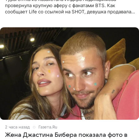
провернула крупную аферу с фанатами BTS. Как
сообщает Life со ссылкой на SHOT, девушка продавала
поддельные туры на концерт группы в Пусане. По
данным издания,
2 часа назад
Газета.Ru
Жена Джастина Бибера показала фото в