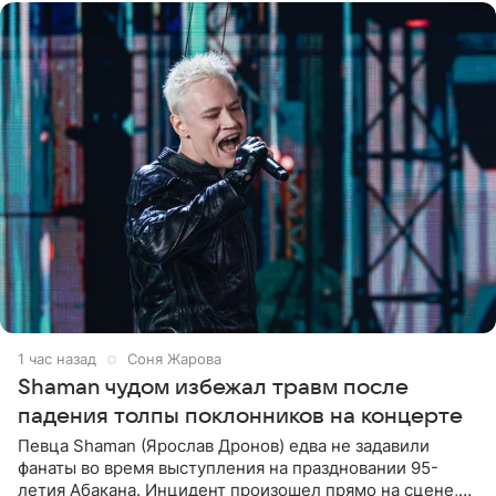
1 час назад
Соня Жарова
Shaman чудом избежал травм после
падения толпы поклонников на концерте
Певца Shaman (Ярослав Дронов) едва не задавили
фанаты во время выступления на праздновании 95-
летия Абакана. Инцидент произошел прямо на сцене,