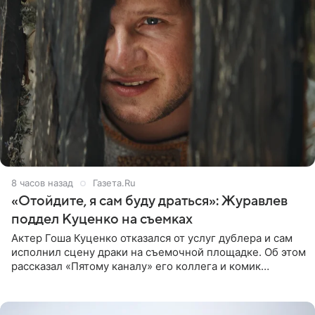
8 часов назад
Газета.Ru
«Отойдите, я сам буду драться»: Журавлев
поддел Куценко на съемках
Актер Гоша Куценко отказался от услуг дублера и сам
исполнил сцену драки на съемочной площадке. Об этом
рассказал «Пятому каналу» его коллега и комик
Дмитрий Журавлев. По словам артиста, когда Куценко