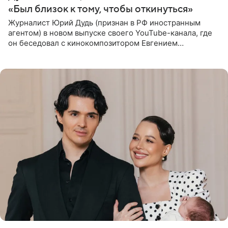
«Был близок к тому, чтобы откинуться»
Журналист Юрий Дудь (признан в РФ иностранным
агентом) в новом выпуске своего YouTube-канала, где
он беседовал с кинокомпозитором Евгением
Гальпериным, поделился личной историей о борьбе с
бронхиальной астмой в