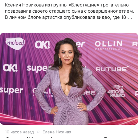
Ксения Новикова из группы «Блестящие» трогательно
поздравила своего старшего сына с совершеннолетием.
В личном блоге артистка опубликовала видео, где 18-
летний Мирон легко подхватил маму на руки и закружил
во
10 часов назад
Елена Нужная