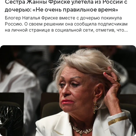
Сестра Жанны Фриске улетела из России с
дочерью: «Не очень правильное время»
Блогер Наталья Фриске вместе с дочерью покинула
Россию. О своем решении она сообщила подписчикам
на личной странице в социальной сети, отметив, что
выбрала для отдыха с ребенком Объединенные
Арабские Эмираты.