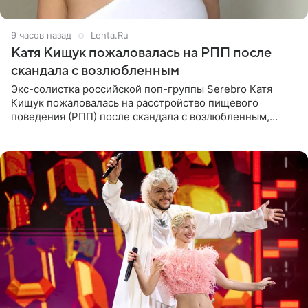
9 часов назад
Lenta.Ru
Катя Кищук пожаловалась на РПП после
скандала с возлюбленным
Экс-солистка российской поп-группы Serebro Катя
Кищук пожаловалась на расстройство пищевого
поведения (РПП) после скандала с возлюбленным,
популярным рэпером 9mice (настоящее имя — Сергей
Дмитриев).