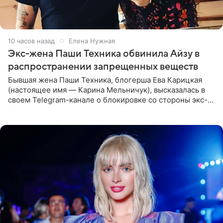
10 часов назад
Елена Нужная
Экс-жена Паши Техника обвинила Айзу в
распространении запрещенных веществ
Бывшая жена Паши Техника, блогерша Ева Карицкая
(настоящее имя — Карина Мельничук), высказалась в
своем Telegram-канале о блокировке со стороны экс-
супруги Гуфа Айзы-Лилуны Ай. Карицкая утверждает,
что ее