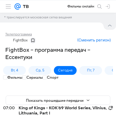
Фильмы онлайн
* транслируется московская сетка вещания
Телепрограмма
(
Сменить регион
)
FightBox
FightBox – программа передач –
Ессентуки
Вт, 4
Ср, 5
Сегодня
Пт, 7
Сб
Фильмы
Сериалы
Спорт
Показать прошедшие передачи
07:00
King of Kings - KOK'69 World Series, Vilnius,
Lithuania, Part I