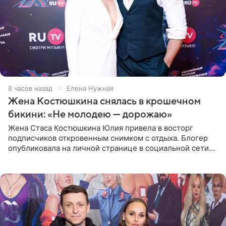
8 часов назад
Елена Нужная
Жена Костюшкина снялась в крошечном
бикини: «Не молодею — дорожаю»
Жена Стаса Костюшкина Юлия привела в восторг
подписчиков откровенным снимком с отдыха. Блогер
опубликовала на личной странице в социальной сети
фото в ярком бикини, позируя на пирсе во время отпуска
в Турции,