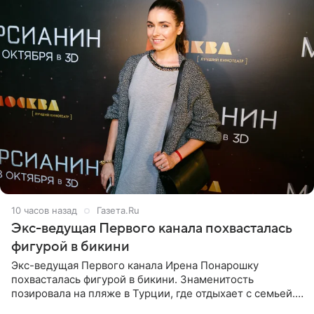
10 часов назад
Газета.Ru
Экс-ведущая Первого канала похвасталась
фигурой в бикини
Экс-ведущая Первого канала Ирена Понарошку
похвасталась фигурой в бикини. Знаменитость
позировала на пляже в Турции, где отдыхает с семьей.
Она поделилась кадрами с отдыха в Instagram (владелец