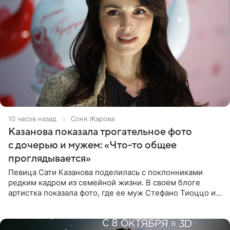
10 часов назад
Соня Жарова
Казанова показала трогательное фото
с дочерью и мужем: «Что-то общее
проглядывается»
Певица Сати Казанова поделилась с поклонниками
редким кадром из семейной жизни. В своем блоге
артистка показала фото, где ее муж Стефано Тиоццо и
их маленькая дочь спят рядом. На снимке отец и
малышка лежат в