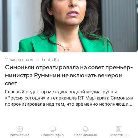
11 часов назад
Lenta.Ru
Симоньян отреагировала на совет премьер-
министра Румынии не включать вечером
свет
Главный редактор международной медиагруппы
«Россия сегодня» и телеканала RT Маргарита Симоньян
поиронизировала над тем, что временно исполняющий
обязанности премьер-министра Румынии Илие
Боложан посоветовал
Расписание
Прямой эфир
Напоминания
Новости ТВ