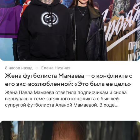
8 часов назад
Елена Нужная
Жена футболиста Мамаева — о конфликте с
его экс-возлюбленной: «Это была ее цель»
Жена Павла Мамаева ответила подписчикам и снова
вернулась к теме затяжного конфликта с бывшей
супругой футболиста Аланой Мамаевой. В ходе
общения с аудиторией один из пользователей
признался, что раньше судил о