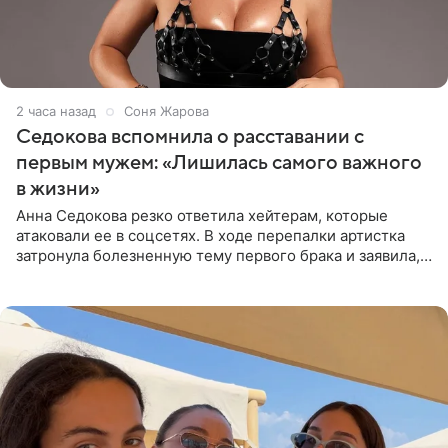
2 часа назад
Соня Жарова
Седокова вспомнила о расставании с
первым мужем: «Лишилась самого важного
в жизни»
Анна Седокова резко ответила хейтерам, которые
атаковали ее в соцсетях. В ходе перепалки артистка
затронула болезненную тему первого брака и заявила,
что чужие судьбы — не ее зона ответственности. От
Валентина