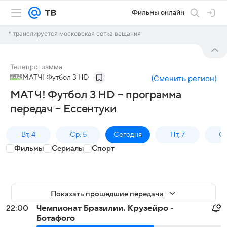
Фильмы онлайн
* транслируется московская сетка вещания
Телепрограмма
МАТЧ! Футбол 3 HD
(
Сменить регион
)
МАТЧ! Футбол 3 HD – программа
передач – Ессентуки
Вт, 4
Ср, 5
Сегодня
Пт, 7
Сб
Фильмы
Сериалы
Спорт
Показать прошедшие передачи
22:00
Чемпионат Бразилии. Крузейро -
Ботафого