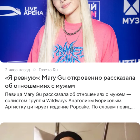
2 часа назад
Газета.Ru
«Я ревную»: Mary Gu откровенно рассказала
об отношениях с мужем
Певица Mary Gu рассказала об отношениях с мужем —
солистом группы Wildways Анатолием Борисовым.
Артистку цитирует издание Popcake. По словам певицы,
залог любви — это принять недостатки другого
человека. Также