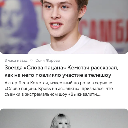
3 часа назад
Соня Жарова
Звезда «Слова пацана» Кемстач рассказал,
как на него повлияло участие в телешоу
Актер Леон Кемстач, известный по роли в сериале
«Слово пацана. Кровь на асфальте», признался, что
съемки в экстремальном шоу «Выживалити.
Наследники» кардинально повлияли на его образ жизни.
Подробностями он