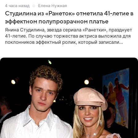
4 часа назад
Елена Нужная
Студилина из «Ранеток» отметила 41-летие в
эффектном полупрозрачном платье
Янина Студилина, звезда сериала «Ранетки», празднует
41-летие. По случаю торжества актриса выложила для
поклонников эффектный ролик, который записали
прошлой ночью. В кадре артистка предстала в
вечернем