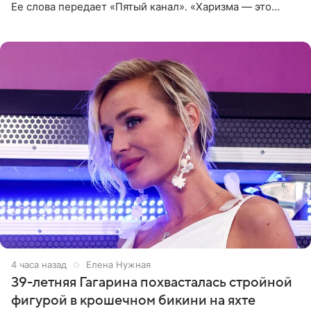
Ее слова передает «Пятый канал». «Харизма — это
отчасти все-таки приобретенное качество, а не
врожденное, потому
4 часа назад
Елена Нужная
39-летняя Гагарина похвасталась стройной
фигурой в крошечном бикини на яхте