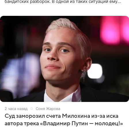
бандитских разборок. В одной из таких ситуаций ему
выдали тяжелый предмет и приказали вступить в драку,
однако он
2 часа назад
Соня Жарова
Суд заморозил счета Милохина из-за иска
автора трека «Владимир Путин — молодец!»