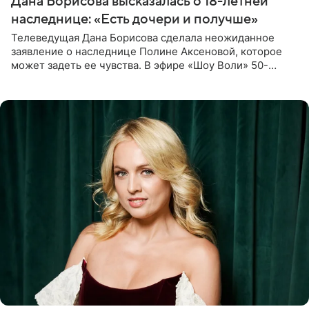
Дана Борисова высказалась о 18-летней
наследнице: «Есть дочери и получше»
Телеведущая Дана Борисова сделала неожиданное
заявление о наследнице Полине Аксеновой, которое
может задеть ее чувства. В эфире «Шоу Воли» 50-
летняя знаменитость откровенно призналась, что не
считает свою дочь