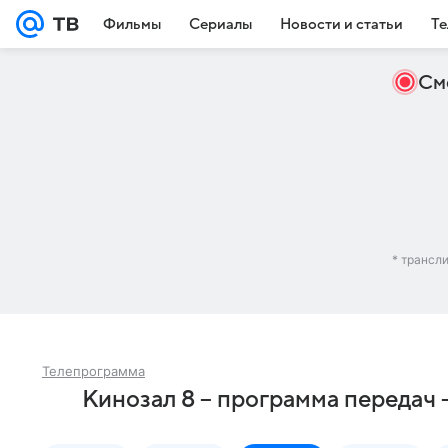
Фильмы
Сериалы
Новости и статьи
Те
См
* трансл
Телепрограмма
Кинозал 8 – программа передач 