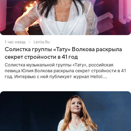
1 час назад
Lenta.Ru
Солистка группы «Тату» Волкова раскрыла
секрет стройности в 41 год
Солистка музыкальной группы «Тату», российская
певица Юлия Волкова раскрыла секрет стройности в 41
год. Интервью с ней публикует журнал Hello!.
Знаменитость рассказала, что следует принципу,
который включает в