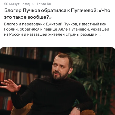
50 минут назад
Lenta.Ru
Блогер Пучков обратился к Пугачевой: «Что
это такое вообще?»
Блогер и переводчик Дмитрий Пучков, известный как
Гоблин, обратился к певице Алле Пугачевой, уехавшей
из России и назвавшей жителей страны рабами и
холопами. Его слова прозвучали в эфире радио Sputnik,
запись