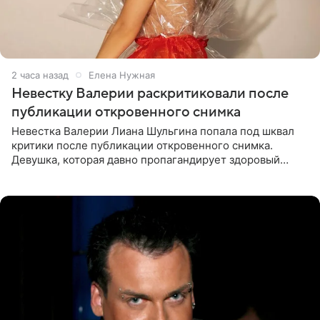
2 часа назад
Елена Нужная
Невестку Валерии раскритиковали после
публикации откровенного снимка
Невестка Валерии Лиана Шульгина попала под шквал
критики после публикации откровенного снимка.
Девушка, которая давно пропагандирует здоровый
образ жизни, выложила в личном блоге фото в ярко-
розовом