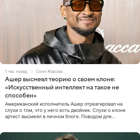
1 час назад
Соня Жарова
Ашер высмеял теорию о своем клоне:
«Искусственный интеллект на такое не
способен»
Американский исполнитель Ашер отреагировал на
слухи о том, что у него есть двойник. Слухи о клоне
артист высмеял в личном блоге. Поводом для
обсуждений стали два концерта в Нью-Джерси,
которые 47-летний певец