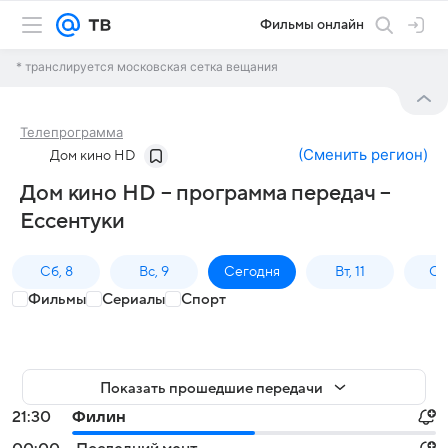
Фильмы онлайн
* транслируется московская сетка вещания
Телепрограмма
(
Сменить регион
)
Дом кино HD
Дом кино HD – программа передач –
Ессентуки
Сб, 8
Вс, 9
Сегодня
Вт, 11
Ср,
Фильмы
Сериалы
Спорт
Показать прошедшие передачи
21:30
Филин