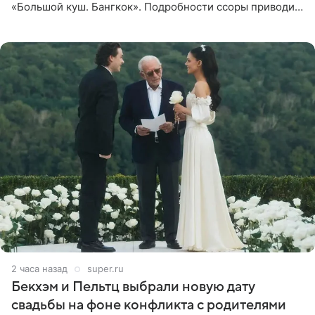
«Большой куш. Бангкок». Подробности ссоры приводит
«СтарХит». Гордон подчеркнула, что не намерена
прислушиваться к
2 часа назад
super.ru
Бекхэм и Пельтц выбрали новую дату
свадьбы на фоне конфликта с родителями