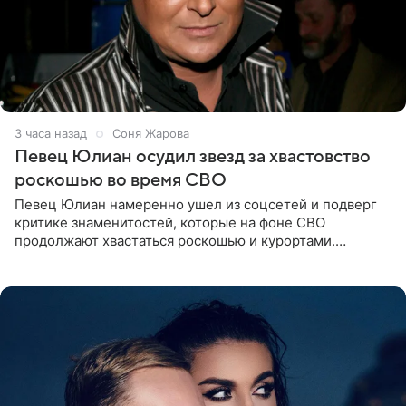
3 часа назад
Соня Жарова
Певец Юлиан осудил звезд за хвастовство
роскошью во время СВО
Певец Юлиан намеренно ушел из соцсетей и подверг
критике знаменитостей, которые на фоне СВО
продолжают хвастаться роскошью и курортами.
Заслуженный артист России признался, что устроил
себе настоящий «детокс» и