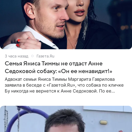
3 часа назад
Газета.Ru
Семья Яниса Тиммы не отдаст Анне
Седоковой собаку: «Он ее ненавидит!»
Адвокат семьи Яниса Тиммы Маргарита Гаврилова
заявила в беседе с «Газетой.Ru», что собака по кличке
Бу никогда не вернется к Анне Седоковой. По ее
словам, животное ненавидит певицу. Гаврилова
ответила на