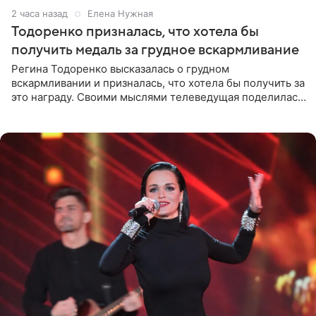
2 часа назад
Елена Нужная
Тодоренко призналась, что хотела бы
получить медаль за грудное вскармливание
Регина Тодоренко высказалась о грудном
вскармливании и призналась, что хотела бы получить за
это награду. Своими мыслями телеведущая поделилась
на личной странице в социальной сети. Артистка
подчеркнула, что не