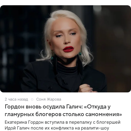
сообщает
2 часа назад
Соня Жарова
Гордон вновь осудила Галич: «Откуда у
гламурных блогеров столько самомнения»
Екатерина Гордон вступила в перепалку с блогершей
Идой Галич после их конфликта на реалити-шоу