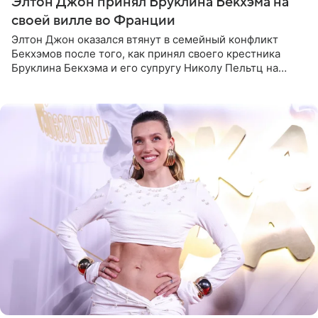
Элтон Джон принял Бруклина Бекхэма на
своей вилле во Франции
Элтон Джон оказался втянут в семейный конфликт
Бекхэмов после того, как принял своего крестника
Бруклина Бекхэма и его супругу Николу Пельтц на
своей вилле во Франции. Как сообщает
RadarOnline.com, встреча