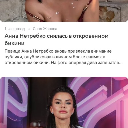
1 час назад
Соня Жарова
Анна Нетребко снялась в откровенном
бикини
Певица Анна Нетребко вновь привлекла внимание
публики, опубликовав в личном блоге снимок в
откровенном бикини. На фото оперная дива запечатлена
в термальном источнике. В подписи артистка сообщила
поклонникам,