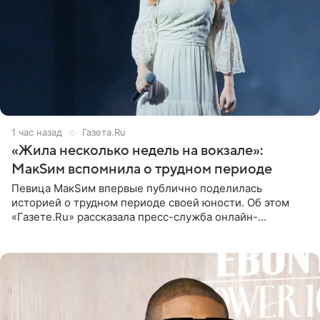
1 час назад
Газета.Ru
«Жила несколько недель на вокзале»:
МакSим вспомнила о трудном периоде
Певица МакSим впервые публично поделилась
историей о трудном периоде своей юности. Об этом
«Газете.Ru» рассказала пресс-служба онлайн-
кинотеатра START, который совместно с VK Добром и
МАЕР запустил социальный