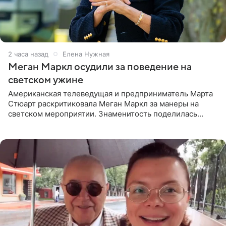
2 часа назад
Елена Нужная
Меган Маркл осудили за поведение на
светском ужине
Американская телеведущая и предприниматель Марта
Стюарт раскритиковала Меган Маркл за манеры на
светском мероприятии. Знаменитость поделилась
деталями личной встречи с герцогиней Сассекской,
пишет PageSix. По