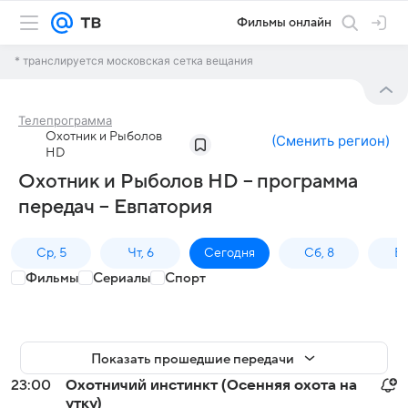
Фильмы онлайн
* транслируется московская сетка вещания
Телепрограмма
Охотник и Рыболов
(
Сменить регион
)
HD
Охотник и Рыболов HD – программа
передач – Евпатория
Ср, 5
Чт, 6
Сегодня
Сб, 8
Вс
Фильмы
Сериалы
Спорт
Показать прошедшие передачи
23:00
Охотничий инстинкт (Осенняя охота на
утку)