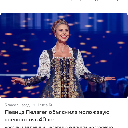
неудачно сломала ногу и перенесла операцию.
Арзамасова показала
5 часов назад
Lenta.Ru
Певица Пелагея объяснила моложавую
внешность в 40 лет
Российская певица Пелагея объяснила моложавую