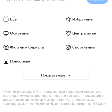
Все
Избранные
Основные
Центральные
Фильмы и Сериалы
Спортивные
Новостные
Показать еще
«Охотник и рыболов HD» — единственный российский телеканал о
настоящих мужских увлечениях — охоте и рыбалке, — вещающий в
формате высокой четкости. Смотрите полную телепрограмму
телеканала Охотник и Рыболов HD для города Евпатория на «ТВ Mail».