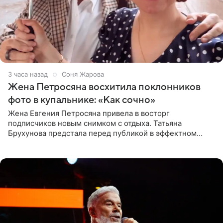
3 часа назад
Соня Жарова
Жена Петросяна восхитила поклонников
фото в купальнике: «Как сочно»
Жена Евгения Петросяна привела в восторг
подписчиков новым снимком с отдыха. Татьяна
Брухунова предстала перед публикой в эффектном
черно-сиреневом монокини, позируя прямо в бассейне.
«Ох, как сочно», «Татьяна,