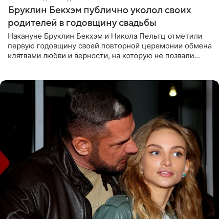
Бруклин Бекхэм публично уколол своих
родителей в годовщину свадьбы
Накануне Бруклин Бекхэм и Никола Пельтц отметили
первую годовщину своей повторной церемонии обмена
клятвами любви и верности, на которую не позвали
никого из клана Бекхэм. По словам инсайдеров, пара
считает это