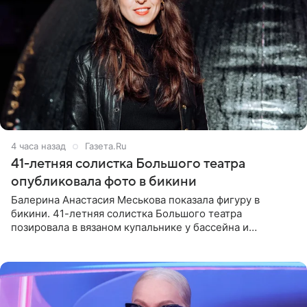
4 часа назад
Газета.Ru
41-летняя солистка Большого театра
опубликовала фото в бикини
Балерина Анастасия Меськова показала фигуру в
бикини. 41-летняя солистка Большого театра
позировала в вязаном купальнике у бассейна и
опубликовала фото в личном блоге. Артистка
поделилась кадрами с отдыха за