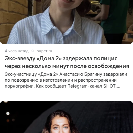
4 часа назад
super.ru
Экс‑звезду «Дома 2» задержала полиция
через несколько минут после освобождения
Экс‑участницу «Дома 2» Анастасию Брагину задержали
по подозрению в изготовлении и распространении
порнографии. Как сообщает Telegram-канал SHOT,
девушка может оказаться в СИЗО. Следствие
ходатайствует об