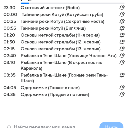
23:30
Охотничий инстинкт (Бобр)
00:00
Таймени реки Котуй (Котуйская труба)
00:25
Таймени реки Котуй (Секретные места)
00:55
Таймени реки Котуй (Биг Фиш)
01:20
Основы меткой стрельбы (11-я серия)
01:50
Основы меткой стрельбы (12-я серия)
02:15
Основы меткой стрельбы (13-я серия)
02:40
Рыбалка в Тянь-Шане (Урочище Чолпон-Ата)
03:10
Рыбалка в Тянь-Шане (В окрестностях
Каракола)
03:35
Рыбалка в Тянь-Шане (Горные реки Тянь-
Шаня)
04:05
Одержимые (Грохот в поле)
04:35
Одержимые (Предки и потомки)
Найти