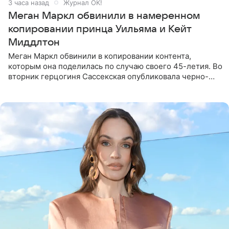
3 часа назад
Журнал OK!
Меган Маркл обвинили в намеренном
копировании принца Уильяма и Кейт
Миддлтон
Меган Маркл обвинили в копировании контента,
которым она поделилась по случаю своего 45-летия. Во
вторник герцогиня Сассекская опубликовала черно-
белую фотографию, на которой она прыгает в бассейн с
воздушными