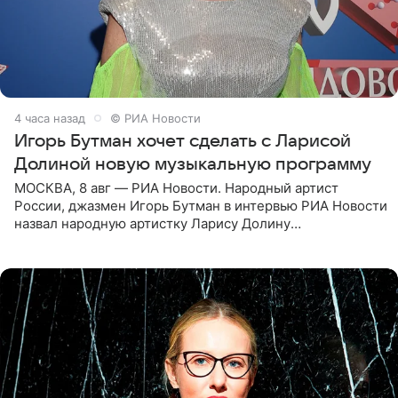
4 часа назад
© РИА Новости
Игорь Бутман хочет сделать с Ларисой
Долиной новую музыкальную программу
МОСКВА, 8 авг — РИА Новости. Народный артист
России, джазмен Игорь Бутман в интервью РИА Новости
назвал народную артистку Ларису Долину
великолепной певицей и рассказал о желании сделать с
ней новую совместную