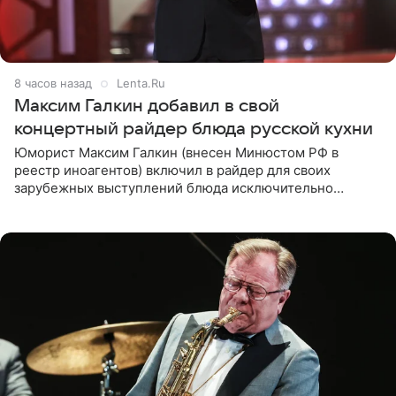
8 часов назад
Lenta.Ru
Максим Галкин добавил в свой
концертный райдер блюда русской кухни
Юморист Максим Галкин (внесен Минюстом РФ в
реестр иноагентов) включил в райдер для своих
зарубежных выступлений блюда исключительно
русской кухни. Об этом сообщает РИА Новости.
Согласно документу, в гримерную