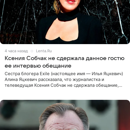
4 часа назад
Lenta.Ru
Ксения Собчак не сдержала данное гостю
ее интервью обещание
Сестра блогера Exile (настоящее имя — Илья Яцкевич)
Алина Яцкевич рассказала, что журналистка и
телеведущая Ксения Собчак не сдержала обещание,
которое дала ему во время интервью с ним. Об этом она
заявила в