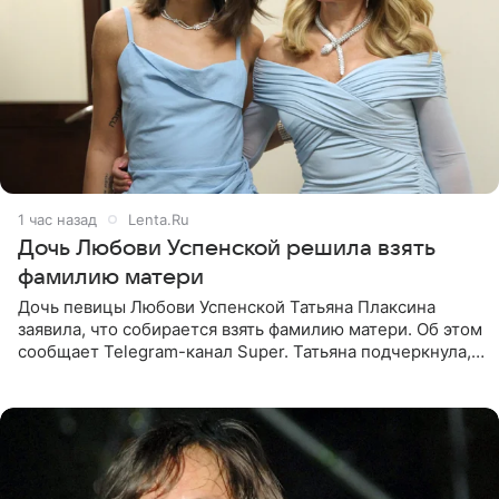
1 час назад
Lenta.Ru
Дочь Любови Успенской решила взять
фамилию матери
Дочь певицы Любови Успенской Татьяна Плаксина
заявила, что собирается взять фамилию матери. Об этом
сообщает Telegram-канал Super. Татьяна подчеркнула,
что приняла решение о смене фамилии, поскольку
именно от