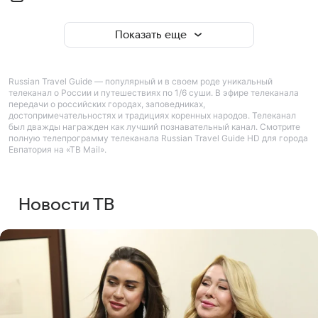
Показать еще
Russian Travel Guide — популярный и в своем роде уникальный
телеканал о России и путешествиях по 1/6 суши. В эфире телеканала
передачи о российских городах, заповедниках,
достопримечательностях и традициях коренных народов. Телеканал
был дважды награжден как лучший познавательный канал. Смотрите
полную телепрограмму телеканала Russian Travel Guide HD для города
Евпатория на «ТВ Mail».
Новости ТВ