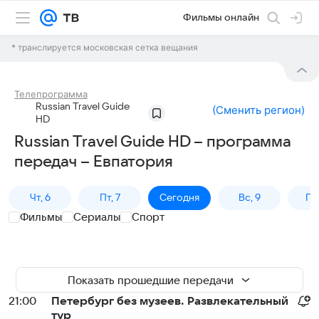
Фильмы онлайн
* транслируется московская сетка вещания
Телепрограмма
Russian Travel Guide
(
Сменить регион
)
HD
Russian Travel Guide HD – программа
передач – Евпатория
Чт, 6
Пт, 7
Сегодня
Вс, 9
Пн,
Фильмы
Сериалы
Спорт
Показать прошедшие передачи
21:00
Петербург без музеев. Развлекательный
тур