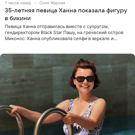
7 часов назад
Соня Жарова
35-летняя певица Ханна показала фигуру
в бикини
Певица Ханна отправилась вместе с супругом,
гендиректором Black Star Пашу, на греческий остров
Миконос. Ханна опубликовала селфи в зеркале и
призналась, что сейчас особенно довольна собой. По
словам певицы, она