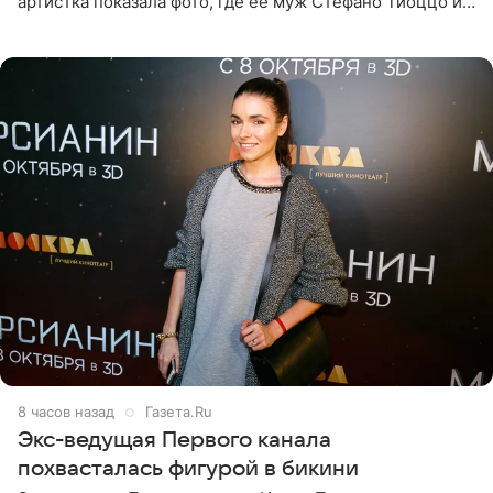
артистка показала фото, где ее муж Стефано Тиоццо и
их маленькая дочь спят рядом. На снимке отец и
малышка лежат в
8 часов назад
Газета.Ru
Экс-ведущая Первого канала
похвасталась фигурой в бикини