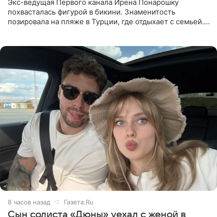
Экс-ведущая Первого канала Ирена Понарошку
похвасталась фигурой в бикини. Знаменитость
позировала на пляже в Турции, где отдыхает с семьей.
Она поделилась кадрами с отдыха в Instagram (владелец
компания Meta
8 часов назад
Газета.Ru
Сын солиста «Дюны» уехал с женой в