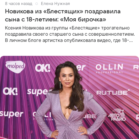
8 часов назад
Елена Нужная
Новикова из «Блестящих» поздравила
сына с 18-летием: «Моя бирочка»
Ксения Новикова из группы «Блестящие» трогательно
поздравила своего старшего сына с совершеннолетием.
В личном блоге артистка опубликовала видео, где 18-
летний Мирон легко подхватил маму на руки и закружил
во