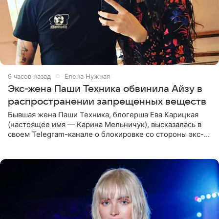
9 часов назад
Елена Нужная
Экс-жена Паши Техника обвинила Айзу в
распространении запрещенных веществ
Бывшая жена Паши Техника, блогерша Ева Карицкая
(настоящее имя — Карина Мельничук), высказалась в
своем Telegram-канале о блокировке со стороны экс-
супруги Гуфа Айзы-Лилуны Ай. Карицкая утверждает,
что ее