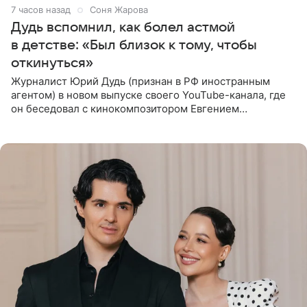
7 часов назад
Соня Жарова
Дудь вспомнил, как болел астмой
в детстве: «Был близок к тому, чтобы
откинуться»
Журналист Юрий Дудь (признан в РФ иностранным
агентом) в новом выпуске своего YouTube-канала, где
он беседовал с кинокомпозитором Евгением
Гальпериным, поделился личной историей о борьбе с
бронхиальной астмой в