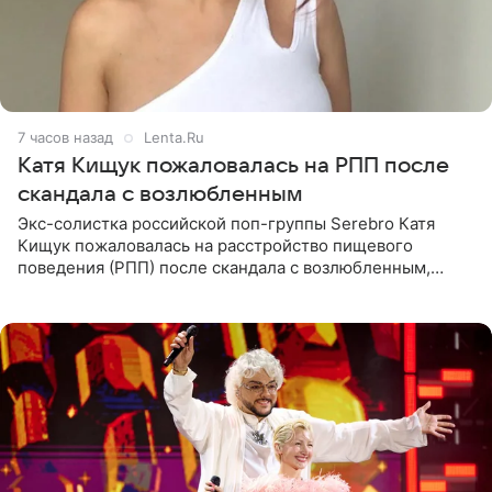
7 часов назад
Lenta.Ru
Катя Кищук пожаловалась на РПП после
скандала с возлюбленным
Экс-солистка российской поп-группы Serebro Катя
Кищук пожаловалась на расстройство пищевого
поведения (РПП) после скандала с возлюбленным,
популярным рэпером 9mice (настоящее имя — Сергей
Дмитриев).