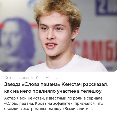
10 часов назад
Соня Жарова
Звезда «Слова пацана» Кемстач рассказал,
как на него повлияло участие в телешоу
Актер Леон Кемстач, известный по роли в сериале
«Слово пацана. Кровь на асфальте», признался, что
съемки в экстремальном шоу «Выживалити.
Наследники» кардинально повлияли на его образ жизни.