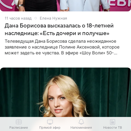
11 часов назад
Елена Нужная
Дана Борисова высказалась о 18-летней
наследнице: «Есть дочери и получше»
Телеведущая Дана Борисова сделала неожиданное
заявление о наследнице Полине Аксеновой, которое
может задеть ее чувства. В эфире «Шоу Воли» 50-
летняя знаменитость откровенно призналась, что не
считает свою дочь
Расписание
Прямой эфир
Напоминания
Новости ТВ