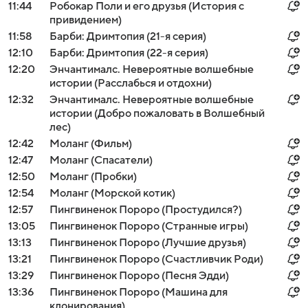
11:44
Робокар Поли и его друзья (История с
привидением)
11:58
Барби: Дримтопия (21-я серия)
12:10
Барби: Дримтопия (22-я серия)
12:20
Энчантималс. Невероятные волшебные
истории (Расслабься и отдохни)
12:32
Энчантималс. Невероятные волшебные
истории (Добро пожаловать в Волшебный
лес)
12:42
Моланг (Фильм)
12:47
Моланг (Спасатели)
12:50
Моланг (Пробки)
12:54
Моланг (Морской котик)
12:57
Пингвиненок Пороро (Простудился?)
13:05
Пингвиненок Пороро (Странные игры)
13:13
Пингвиненок Пороро (Лучшие друзья)
13:21
Пингвиненок Пороро (Счастливчик Роди)
13:29
Пингвиненок Пороро (Песня Эдди)
13:36
Пингвиненок Пороро (Машина для
клонирования)