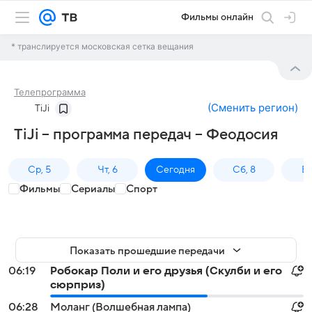
Фильмы онлайн
* транслируется московская сетка вещания
Телепрограмма
(
Сменить регион
)
TiJi
TiJi – программа передач – Феодосия
Ср, 5
Чт, 6
Сегодня
Сб, 8
Вс
Фильмы
Сериалы
Спорт
Показать прошедшие передачи
06:19
Робокар Поли и его друзья (Скулби и его
сюрприз)
06:28
Моланг (Волшебная лампа)