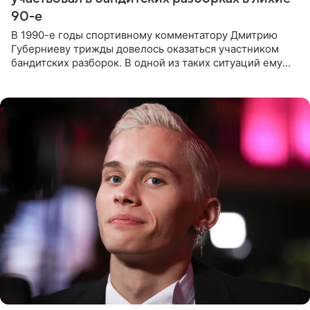
90-е
В 1990-е годы спортивному комментатору Дмитрию
Губерниеву трижды довелось оказаться участником
бандитских разборок. В одной из таких ситуаций ему
выдали тяжелый предмет и приказали вступить в драку,
однако он