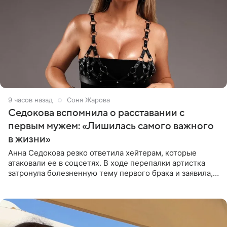
9 часов назад
Соня Жарова
Седокова вспомнила о расставании с
первым мужем: «Лишилась самого важного
в жизни»
Анна Седокова резко ответила хейтерам, которые
атаковали ее в соцсетях. В ходе перепалки артистка
затронула болезненную тему первого брака и заявила,
что чужие судьбы — не ее зона ответственности. От
Валентина