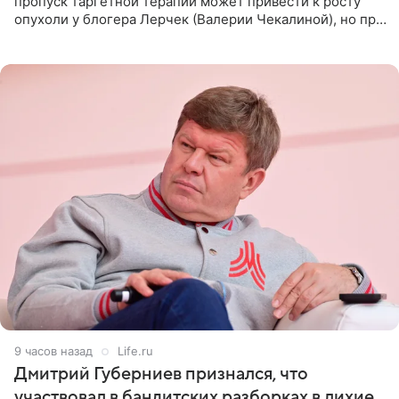
пропуск таргетной терапии может привести к росту
опухоли у блогера Лерчек (Валерии Чекалиной), но при
оперативном возобновлении лечения ущерб здоровью
не критичен,
9 часов назад
Life.ru
Дмитрий Губерниев признался, что
участвовал в бандитских разборках в лихие