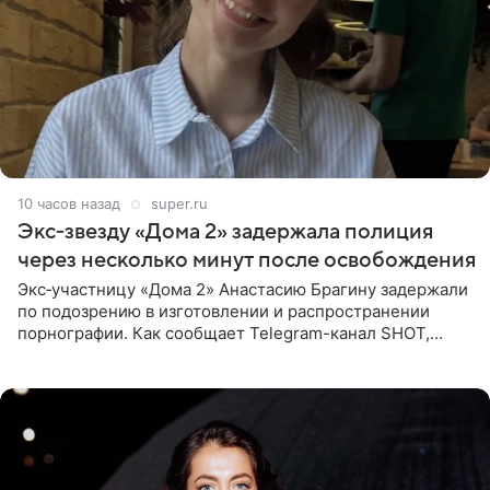
10 часов назад
super.ru
Экс‑звезду «Дома 2» задержала полиция
через несколько минут после освобождения
Экс‑участницу «Дома 2» Анастасию Брагину задержали
по подозрению в изготовлении и распространении
порнографии. Как сообщает Telegram-канал SHOT,
девушка может оказаться в СИЗО. Следствие
ходатайствует об