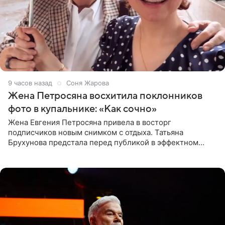
9 часов назад
Соня Жарова
Жена Петросяна восхитила поклонников
фото в купальнике: «Как сочно»
Жена Евгения Петросяна привела в восторг
подписчиков новым снимком с отдыха. Татьяна
Брухунова предстала перед публикой в эффектном
черно-сиреневом монокини, позируя прямо в бассейне.
«Ох, как сочно», «Татьяна,