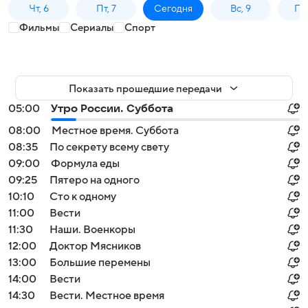
Чт, 6
Пт, 7
Сегодня
Вс, 9
Пн,
Фильмы
Сериалы
Спорт
Показать прошедшие передачи
05:00
Утро России. Суббота
08:00
Местное время. Суббота
08:35
По секрету всему свету
09:00
Формула еды
09:25
Пятеро на одного
10:10
Сто к одному
11:00
Вести
11:30
Наши. Военкоры
12:00
Доктор Мясников
13:00
Большие перемены
14:00
Вести
14:30
Вести. Местное время