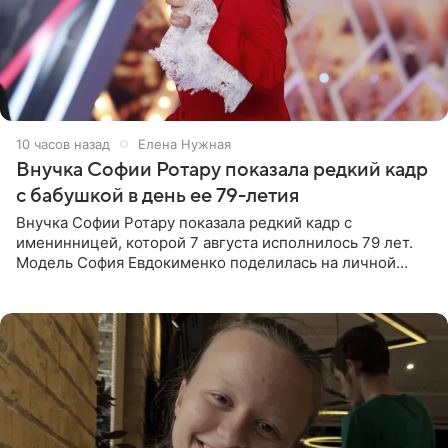
10 часов назад
Елена Нужная
Внучка Софии Ротару показала редкий кадр
с бабушкой в день ее 79-летия
Внучка Софии Ротару показала редкий кадр с
именинницей, которой 7 августа исполнилось 79 лет.
Модель София Евдокименко поделилась на личной
странице в социальной сети фотографией знаменитой
бабушки. На снимке