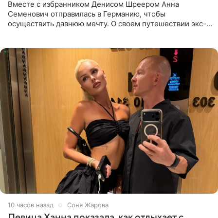
Вместе с избранником Денисом Шреером Анна
Семенович отправилась в Германию, чтобы
осуществить давнюю мечту. О своем путешествии экс-
солистка «Блестящих» рассказала поклонникам на
личной странице в социальной
10 часов назад
Соня Жарова
Певица Ханна показала, как отдыхает с