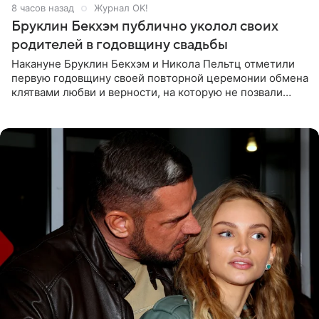
8 часов назад
Журнал OK!
Бруклин Бекхэм публично уколол своих
родителей в годовщину свадьбы
Накануне Бруклин Бекхэм и Никола Пельтц отметили
первую годовщину своей повторной церемонии обмена
клятвами любви и верности, на которую не позвали
никого из клана Бекхэм. По словам инсайдеров, пара
считает это