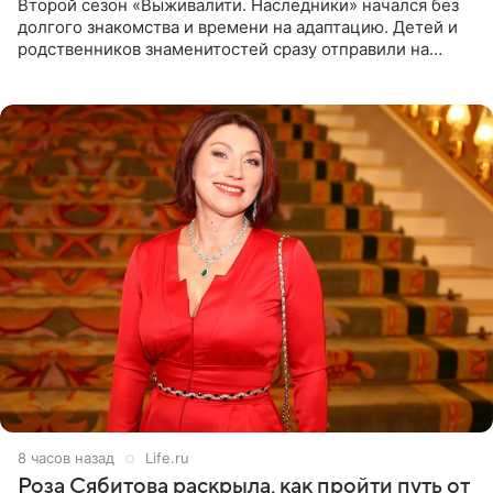
Второй сезон «Выживалити. Наследники» начался без
долгого знакомства и времени на адаптацию. Детей и
родственников знаменитостей сразу отправили на
тяжелое испытание, а уже через несколько дней в
лагере
8 часов назад
Life.ru
Роза Сябитова раскрыла, как пройти путь от