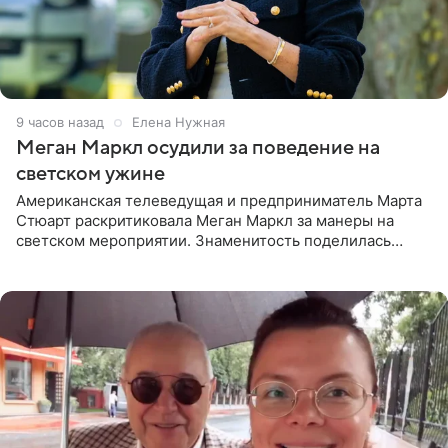
9 часов назад
Елена Нужная
Меган Маркл осудили за поведение на
светском ужине
Американская телеведущая и предприниматель Марта
Стюарт раскритиковала Меган Маркл за манеры на
светском мероприятии. Знаменитость поделилась
деталями личной встречи с герцогиней Сассекской,
пишет PageSix. По