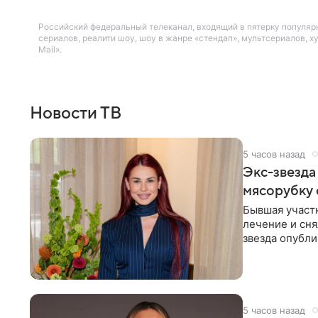
Российский федеральный телеканал, входящий в пятерку популяр
сериалов, реалити шоу, шоу в жанре «стендап», мультсериалов,
Mail».
Новости ТВ
5 часов назад
Экс-звезда
мясорубку 
Бывшая участ
лечение и сня
звезда опубли
процесс снят
5 часов назад