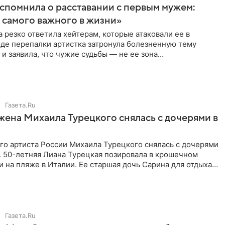
спомнила о расставании с первым мужем:
самого важного в жизни»
 резко ответила хейтерам, которые атаковали ее в
оде перепалки артистка затронула болезненную тему
 и заявила, что чужие судьбы — не ее зона
ти. От Валентина
Газета.Ru
жена Михаила Турецкого снялась с дочерями в
го артиста России Михаила Турецкого снялась с дочерями
. 50-летняя Лиана Турецкая позировала в крошечном
 на пляже в Италии. Ее старшая дочь Сарина для отдыха
о
Газета.Ru