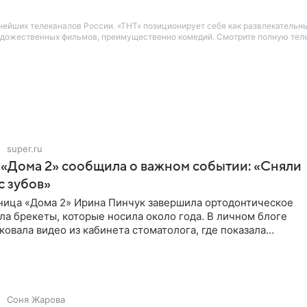
нейших телеканалов России. «ТНТ» позиционирует себя как развлекательн
 художественных фильмов, преимущественно комедий. Смотрите полную те
super.ru
 «Дома 2» сообщила о важном событии: «Сняли
с зубов»
ница «Дома 2» Ирина Пинчук завершила ортодонтическое
ла брекеты, которые носила около года. В личном блоге
ковала видео из кабинета стоматолога, где показала
ия
Соня Жарова