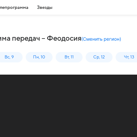
лепрограмма
Звезды
мма передач – Феодосия
(
Сменить регион
)
Вс, 9
Пн, 10
Вт, 11
Ср, 12
Чт, 13