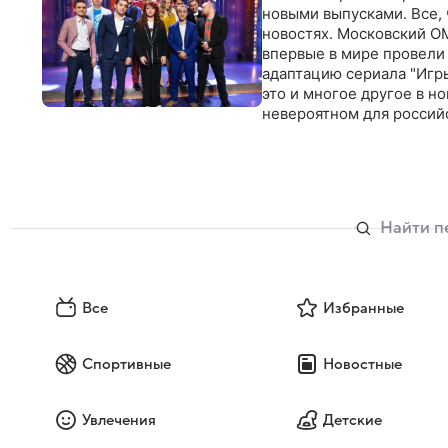
новыми выпусками. Все, 
новостях. Московский О
впервые в мире провели
адаптацию сериала "Игры
это и многое другое в н
невероятном для россий
традицию сатиры и соци
Все
Избранные
Спортивные
Новостные
Увлечения
Детские