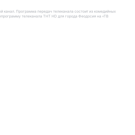
ый канал. Программа передач телеканала состоит из комедийных
лепрограмму телеканала ТНТ HD для города Феодосия на «ТВ