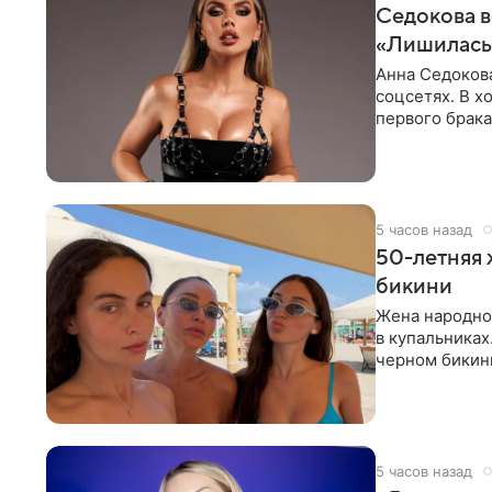
Седокова в
«Лишилась 
Анна Седокова
соцсетях. В х
первого брака
ответственнос
5 часов назад
50-летняя 
бикини
Жена народно
в купальниках
черном бикини
выбрала банд
5 часов назад