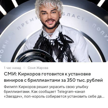
1 час назад
Соня Жарова
СМИ: Киркоров готовится к установке
виниров с бриллиантами за 350 тыс. рублей
Филипп Киркоров решил украсить свою улыбку
бриллиантами. Как сообщает Telegram-канал
«Звездач», поп-король собирается установить себе два
винира с драгоценной огранкой. Сумма, которую артист
готов выложить за