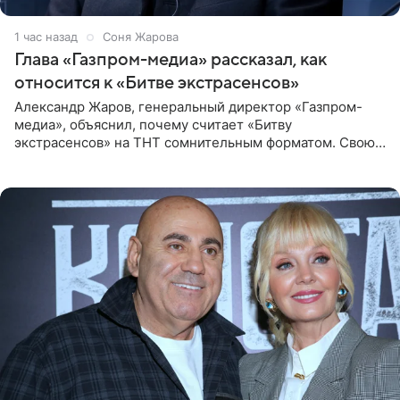
1 час назад
Соня Жарова
Глава «Газпром-медиа» рассказал, как
относится к «Битве экстрасенсов»
Александр Жаров, генеральный директор «Газпром-
медиа», объяснил, почему считает «Битву
экстрасенсов» на ТНТ сомнительным форматом. Свою
позицию он озвучил в подкасте «Путь в топ с Олесей
Нагорной», который