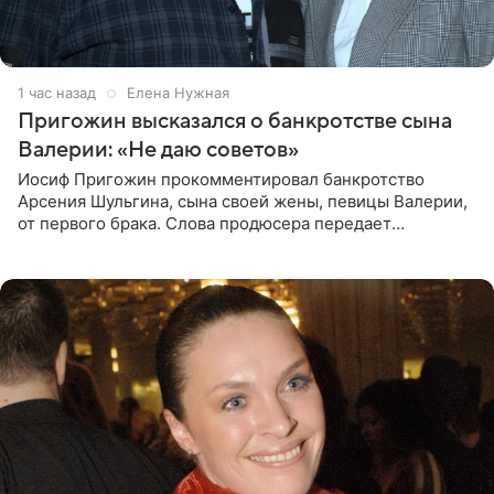
1 час назад
Елена Нужная
Пригожин высказался о банкротстве сына
Валерии: «Не даю советов»
Иосиф Пригожин прокомментировал банкротство
Арсения Шульгина, сына своей жены, певицы Валерии,
от первого брака. Слова продюсера передает
«СтарХит». Пригожин признался, что не лезет в дела
взрослых детей, и