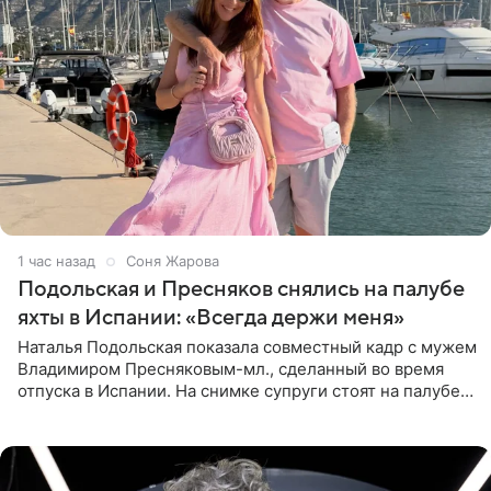
1 час назад
Соня Жарова
Подольская и Пресняков снялись на палубе
яхты в Испании: «Всегда держи меня»
Наталья Подольская показала совместный кадр с мужем
Владимиром Пресняковым-мл., сделанный во время
отпуска в Испании. На снимке супруги стоят на палубе
яхты в лучах закатного солнца. Подольская выбрала
слитный