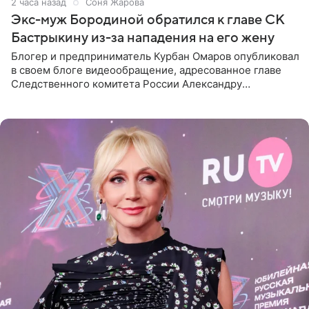
2 часа назад
Соня Жарова
Экс-муж Бородиной обратился к главе СК
Бастрыкину из-за нападения на его жену
Блогер и предприниматель Курбан Омаров опубликовал
в своем блоге видеообращение, адресованное главе
Следственного комитета России Александру
Бастрыкину. Бизнесмен рассказал, что 1 августа в
центре Москвы трое