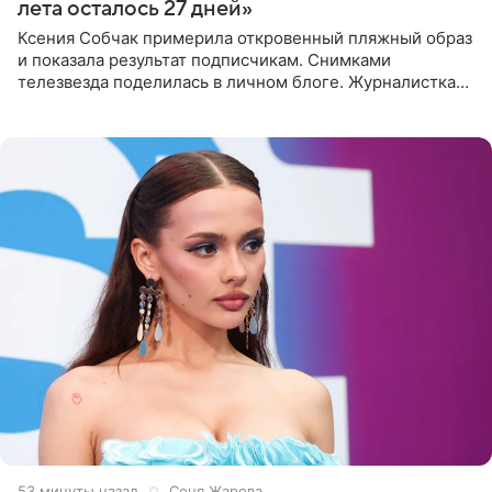
лета осталось 27 дней»
Ксения Собчак примерила откровенный пляжный образ
и показала результат подписчикам. Снимками
телезвезда поделилась в личном блоге. Журналистка
сейчас отдыхает за рубежом. На свежем кадре Собчак
запечатлена в
53 минуты назад
Соня Жарова