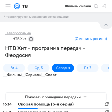
Фильмы онлайн
* транслируется московская сетка вещания
Телепрограмма
(
Сменить регион
)
НТВ Хит
НТВ Хит – программа передач –
Феодосия
Вт, 4
Ср, 5
Сегодня
Пт, 7
Сб
Фильмы
Сериалы
Спорт
Показать прошедшие передачи
16:14
Скорая помощь (5-я серия)