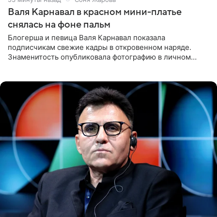
Валя Карнавал в красном мини-платье
снялась на фоне пальм
Блогерша и певица Валя Карнавал показала
подписчикам свежие кадры в откровенном наряде.
Знаменитость опубликовала фотографию в личном
блоге. 24-летняя артистка позировала перед камерой в
обтягивающем красном