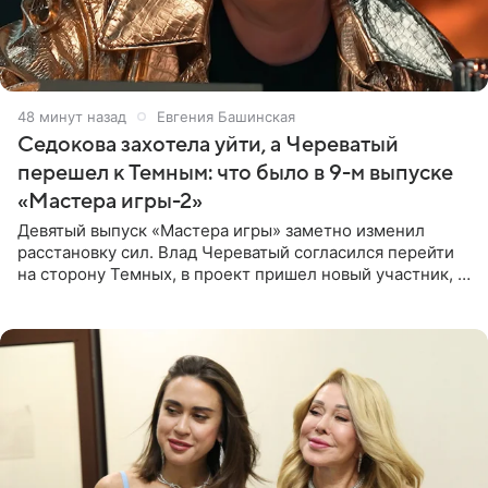
48 минут назад
Евгения Башинская
Седокова захотела уйти, а Череватый
перешел к Темным: что было в 9-м выпуске
«Мастера игры-2»
Девятый выпуск «Мастера игры» заметно изменил
расстановку сил. Влад Череватый согласился перейти
на сторону Темных, в проект пришел новый участник, а
Курбан Омаров и Анна Седокова оказались под таким
давлением.