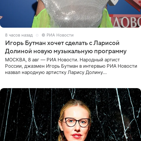
8 часов назад
© РИА Новости
Игорь Бутман хочет сделать с Ларисой
Долиной новую музыкальную программу
МОСКВА, 8 авг — РИА Новости. Народный артист
России, джазмен Игорь Бутман в интервью РИА Новости
назвал народную артистку Ларису Долину
великолепной певицей и рассказал о желании сделать с
ней новую совместную