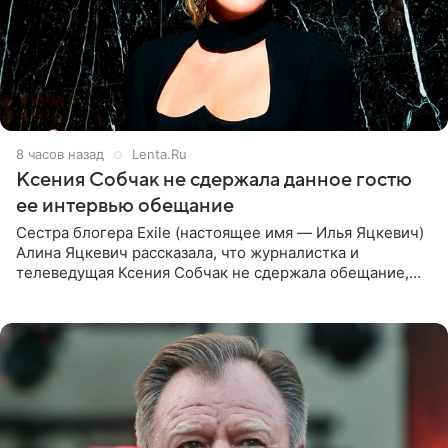
8 часов назад
Lenta.Ru
Ксения Собчак не сдержала данное гостю
ее интервью обещание
Сестра блогера Exile (настоящее имя — Илья Яцкевич)
Алина Яцкевич рассказала, что журналистка и
телеведущая Ксения Собчак не сдержала обещание,
которое дала ему во время интервью с ним. Об этом она
заявила в