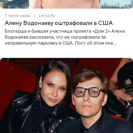
7 часов назад
Lenta.Ru
Алену Водонаеву оштрафовали в США
Блогерша и бывшая участница проекта «Дом 2» Алена
Водонаева рассказала, что ее оштрафовали за
неправильную парковку в США. Пост об этом она
опубликовала в своем Telegram-канале. Она заявила,
что во время отдыха