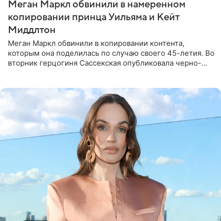
Меган Маркл обвинили в намеренном
копировании принца Уильяма и Кейт
Миддлтон
Меган Маркл обвинили в копировании контента,
которым она поделилась по случаю своего 45-летия. Во
вторник герцогиня Сассекская опубликовала черно-
белую фотографию, на которой она прыгает в бассейн с
воздушными