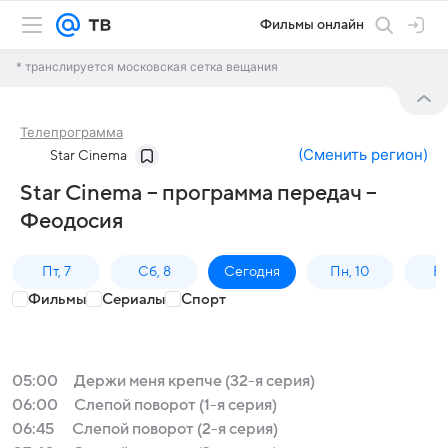
Фильмы онлайн
* транслируется московская сетка вещания
Телепрограмма
(
Сменить регион
)
Star Cinema
Star Cinema – программа передач –
Феодосия
Пт, 7
Сб, 8
Сегодня
Пн, 10
Вт,
Фильмы
Сериалы
Спорт
05:00
Держи меня крепче (32-я серия)
06:00
Слепой поворот (1-я серия)
06:45
Слепой поворот (2-я серия)