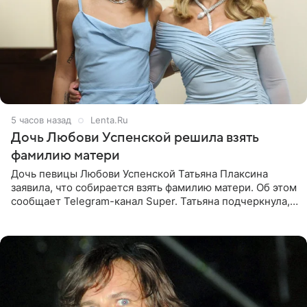
5 часов назад
Lenta.Ru
Дочь Любови Успенской решила взять
фамилию матери
Дочь певицы Любови Успенской Татьяна Плаксина
заявила, что собирается взять фамилию матери. Об этом
сообщает Telegram-канал Super. Татьяна подчеркнула,
что приняла решение о смене фамилии, поскольку
именно от