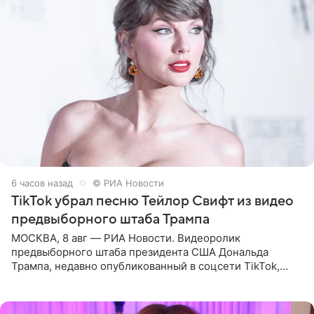
6 часов назад
© РИА Новости
TikTok убрал песню Тейлор Свифт из видео
предвыборного штаба Трампа
МОСКВА, 8 авг — РИА Новости. Видеоролик
предвыборного штаба президента США Дональда
Трампа, недавно опубликованный в соцсети TikTok,
остался без звуковой дорожки в виде песни August
(«Август») американской