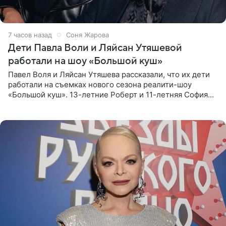
7 часов назад
Соня Жарова
Дети Павла Воли и Ляйсан Утяшевой
работали на шоу «Большой куш»
Павел Воля и Ляйсан Утяшева рассказали, что их дети
работали на съемках нового сезона реалити-шоу
«Большой куш». 13-летние Роберт и 11-летняя София
отправились вместе с родителями в Таиланд и успели
поработать