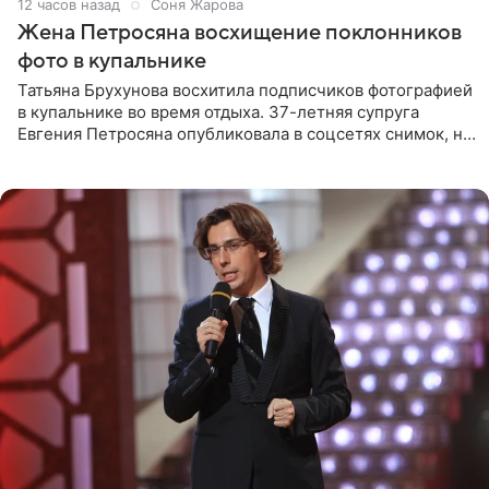
12 часов назад
Соня Жарова
Жена Петросяна восхищение поклонников
фото в купальнике
Татьяна Брухунова восхитила подписчиков фотографией
в купальнике во время отдыха. 37-летняя супруга
Евгения Петросяна опубликовала в соцсетях снимок, на
котором позирует у бассейна в белоснежном монокини
с