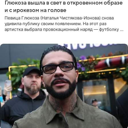
Глюкоза вышла в свет в откровенном образе
и с ирокезом на голове
Певица Глюкоза (Наталья Чистякова-Ионова) снова
удивила публику своим появлением. На этот раз
артистка выбрала провокационный наряд — футболку с
принтом, имитирующим полуобнаженную грудь. Свой
образ Глюкоза