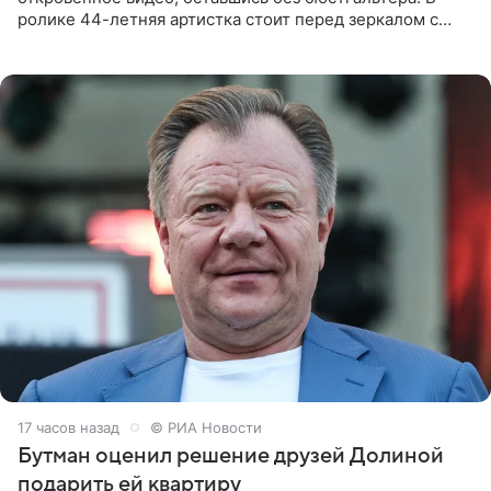
ролике 44-летняя артистка стоит перед зеркалом с
обнаженной грудью. Волосы певица собрала в косы и
надела головной убор.
17 часов назад
© РИА Новости
Бутман оценил решение друзей Долиной
подарить ей квартиру