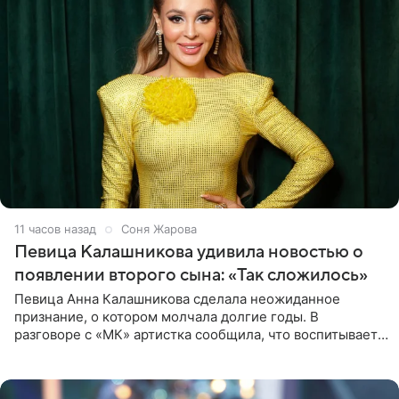
11 часов назад
Соня Жарова
Певица Калашникова удивила новостью о
появлении второго сына: «Так сложилось»
Певица Анна Калашникова сделала неожиданное
признание, о котором молчала долгие годы. В
разговоре с «МК» артистка сообщила, что воспитывает
не одного, а сразу двух сыновей. «На самом деле я
всегда мечтала, что