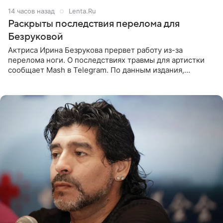
14 часов назад
Lenta.Ru
Раскрыты последствия перелома для
Безруковой
Актриса Ирина Безрукова прервет работу из-за
перелома ноги. О последствиях травмы для артистки
сообщает Mash в Telegram. По данным издания,
Безрукова пропустит 15 спектаклей — восемь показов
«Женитьбы Фигаро»,