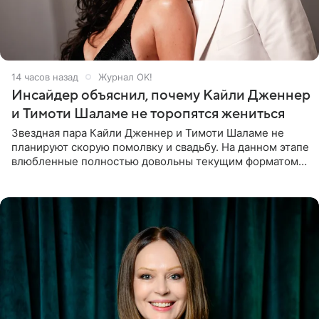
14 часов назад
Журнал OK!
Инсайдер объяснил, почему Кайли Дженнер
и Тимоти Шаламе не торопятся жениться
Звездная пара Кайли Дженнер и Тимоти Шаламе не
планируют скорую помолвку и свадьбу. На данном этапе
влюбленные полностью довольны текущим форматом
своих отношений и сознательно не хотят торопить
события. Сейчас