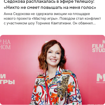
Седокова расплакалась в эфире телешоу:
«Никто не смеет повышать на меня голос»
Анна Седокова не сдержала эмоции на площадке
нового проекта «Мастер игры». Поводом стал конфликт
с участником шоу Торнике Квитатиани. Он обвинил
певицу в нечестной игре, и словесная перепалка
переросла в