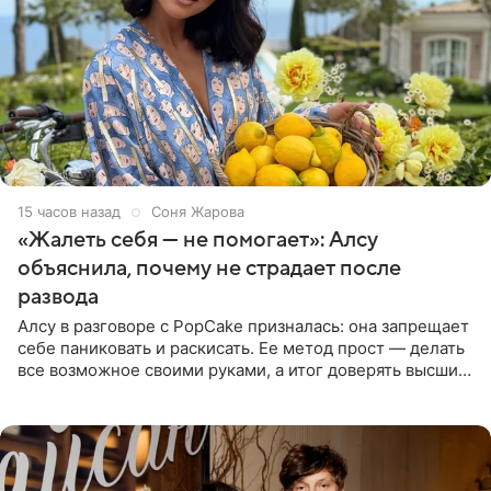
15 часов назад
Соня Жарова
«Жалеть себя — не помогает»: Алсу
объяснила, почему не страдает после
развода
Алсу в разговоре с PopCake призналась: она запрещает
себе паниковать и раскисать. Ее метод прост — делать
все возможное своими руками, а итог доверять высшим
силам. Певица утверждает, что истерики и потеря