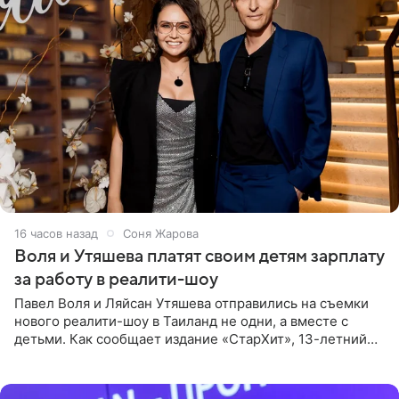
16 часов назад
Соня Жарова
Воля и Утяшева платят своим детям зарплату
за работу в реалити-шоу
Павел Воля и Ляйсан Утяшева отправились на съемки
нового реалити-шоу в Таиланд не одни, а вместе с
детьми. Как сообщает издание «СтарХит», 13-летний
Роберт и 11-летняя София не просто сопровождают
родителей, а