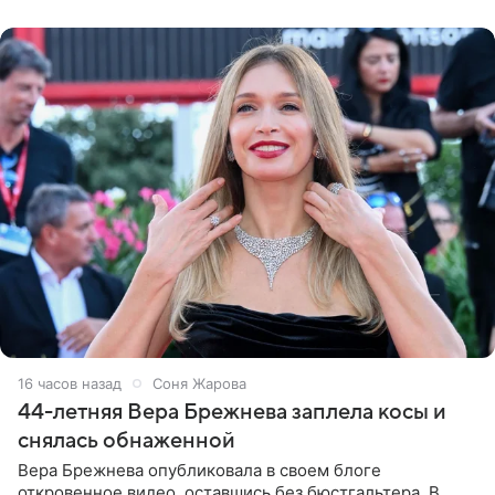
обменивался
16 часов назад
Соня Жарова
44-летняя Вера Брежнева заплела косы и
снялась обнаженной
Вера Брежнева опубликовала в своем блоге
откровенное видео, оставшись без бюстгальтера. В