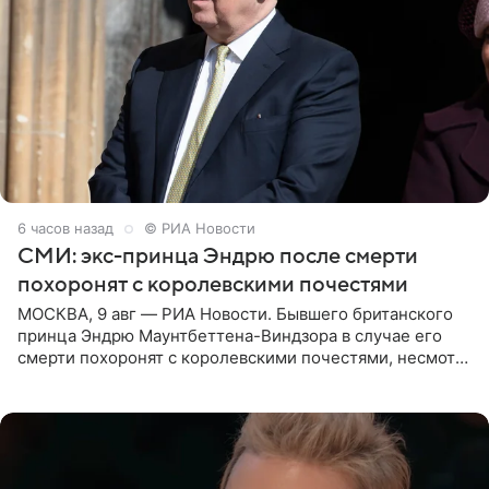
6 часов назад
© РИА Новости
СМИ: экс-принца Эндрю после смерти
похоронят с королевскими почестями
МОСКВА, 9 авг — РИА Новости. Бывшего британского
принца Эндрю Маунтбеттена-Виндзора в случае его
смерти похоронят с королевскими почестями, несмотря
на лишение всех титулов, сообщает Daily Mail со
ссылкой на