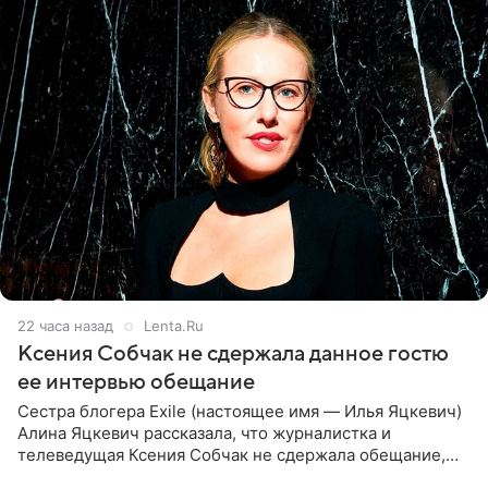
22 часа назад
Lenta.Ru
Ксения Собчак не сдержала данное гостю
ее интервью обещание
Сестра блогера Exile (настоящее имя — Илья Яцкевич)
Алина Яцкевич рассказала, что журналистка и
телеведущая Ксения Собчак не сдержала обещание,
которое дала ему во время интервью с ним. Об этом она