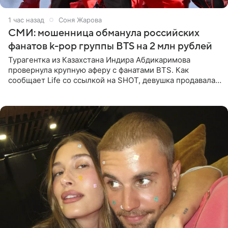
1 час назад
Соня Жарова
СМИ: мошенница обманула российских
фанатов k-pop группы BTS на 2 млн рублей
Турагентка из Казахстана Индира Абдикаримова
провернула крупную аферу с фанатами BTS. Как
сообщает Life со ссылкой на SHOT, девушка продавала
поддельные туры на концерт группы в Пусане. По
данным издания,