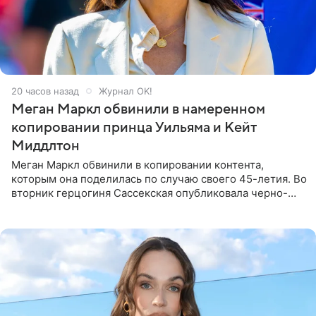
20 часов назад
Журнал OK!
Меган Маркл обвинили в намеренном
копировании принца Уильяма и Кейт
Миддлтон
Меган Маркл обвинили в копировании контента,
которым она поделилась по случаю своего 45-летия. Во
вторник герцогиня Сассекская опубликовала черно-
белую фотографию, на которой она прыгает в бассейн с
воздушными