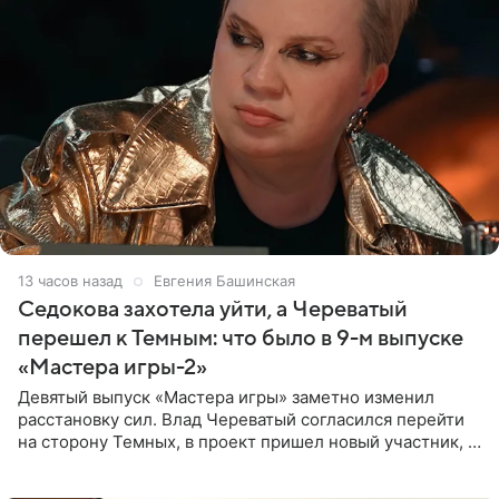
13 часов назад
Евгения Башинская
Седокова захотела уйти, а Череватый
перешел к Темным: что было в 9-м выпуске
«Мастера игры-2»
Девятый выпуск «Мастера игры» заметно изменил
расстановку сил. Влад Череватый согласился перейти
на сторону Темных, в проект пришел новый участник, а
Курбан Омаров и Анна Седокова оказались под таким
давлением.