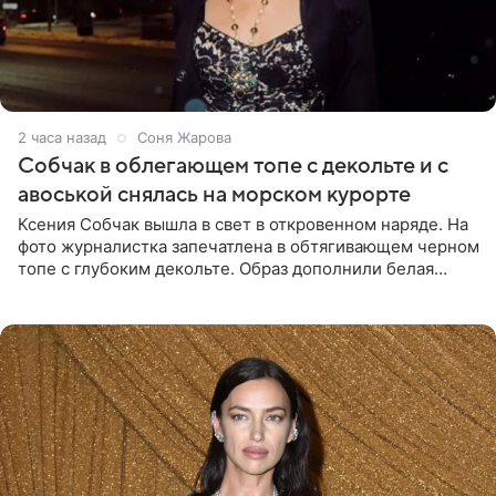
2 часа назад
Соня Жарова
Собчак в облегающем топе с декольте и с
авоськой снялась на морском курорте
Ксения Собчак вышла в свет в откровенном наряде. На
фото журналистка запечатлена в обтягивающем черном
топе с глубоким декольте. Образ дополнили белая
юбка-миди, вьетнамки на платформе и соломенная
шляпа.