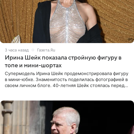
3 часа назад
Газета.Ru
Ирина Шейк показала стройную фигуру в
топе и мини-шортах
Супермодель Ирина Шейк продемонстрировала фигуру
в мини-юбке. Знаменитость поделилась фотографией в
своем личном блоге. 40-летняя Шейк стоялась перед
зеркалом в черном топе с кружевом, который
дополнила