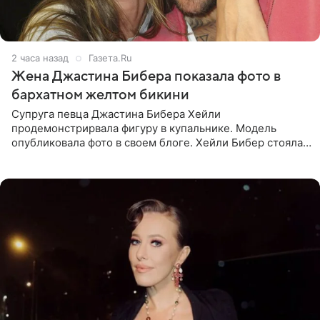
2 часа назад
Газета.Ru
Жена Джастина Бибера показала фото в
бархатном желтом бикини
Супруга певца Джастина Бибера Хейли
продемонстрирвала фигуру в купальнике. Модель
опубликовала фото в своем блоге. Хейли Бибер стояла
перед зеркалом в желтом крошечном бархатном
бикини, которое дополнила