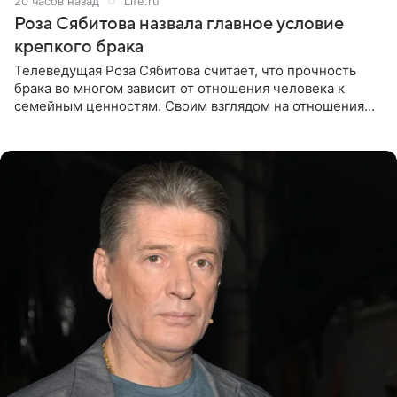
20 часов назад
Life.ru
Роза Сябитова назвала главное условие
крепкого брака
Телеведущая Роза Сябитова считает, что прочность
брака во многом зависит от отношения человека к
семейным ценностям. Своим взглядом на отношения
телеведущая поделилась с корреспондентом Пятого
канала на