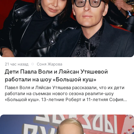
21 час назад
Соня Жарова
Дети Павла Воли и Ляйсан Утяшевой
работали на шоу «Большой куш»
Павел Воля и Ляйсан Утяшева рассказали, что их дети
работали на съемках нового сезона реалити-шоу
«Большой куш». 13-летние Роберт и 11-летняя София
отправились вместе с родителями в Таиланд и успели
поработать