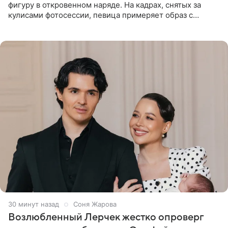
фигуру в откровенном наряде. На кадрах, снятых за
кулисами фотосессии, певица примеряет образ с
ангельскими крыльями за спиной. Главным акцентом
наряда стало
30 минут назад
Соня Жарова
Возлюбленный Лерчек жестко опроверг