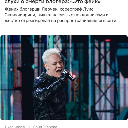
слухи о смерти блогера: «Это фейк»
Жених блогерши Лерчек, хореограф Луис
Сквиччиарини, вышел на связь с поклонниками и
жестко отреагировал на распространившиеся в сети
слухи о смерти Валерии Чекалиной. «Это фейк! Я в
шоке, что такие люди
1 час назад
Соня Жарова