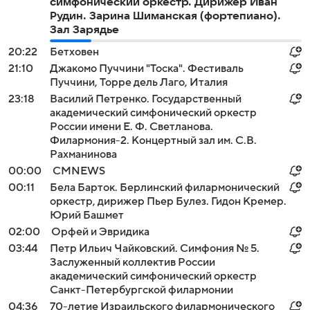
симфонический оркестр. Дирижер Иван
Рудин. Зарина Шиманская (фортепиано).
Зал Зарядье
20:22
Бетховен
21:10
Джакомо Пуччини "Тоска". Фестиваль
Пуччини, Торре дель Лаго, Италия
23:18
Василий Петренко. Государственный
академический симфонический оркестр
России имени Е. Ф. Светланова.
Филармония-2. Концертный зал им. С.В.
Рахманинова
00:00
СМNEWS
00:11
Бела Барток. Берлинский филармонический
оркестр, дирижер Пьер Булез. Гидон Кремер.
Юрий Башмет
02:00
Орфей и Эвридика
03:44
Петр Ильич Чайковский. Симфония № 5.
Заслуженный коллектив России
академический симфонический оркестр
Санкт-Петербургской филармонии
04:36
70-летие Израильского филармонического