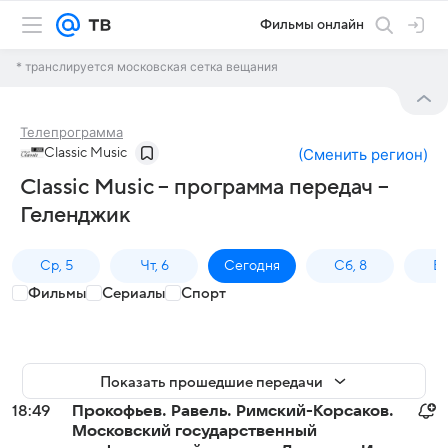
Фильмы онлайн
* транслируется московская сетка вещания
Телепрограмма
Classic Music
(
Сменить регион
)
Classic Music – программа передач –
Геленджик
Ср, 5
Чт, 6
Сегодня
Сб, 8
Вс
Фильмы
Сериалы
Спорт
Показать прошедшие передачи
18:49
Прокофьев. Равель. Римский-Корсаков.
Московский государственный