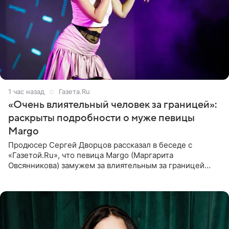
1 час назад
Газета.Ru
«Очень влиятельный человек за границей»:
раскрыты подробности о муже певицы
Margo
Продюсер Сергей Дворцов рассказал в беседе с
«Газетой.Ru», что певица Margo (Маргарита
Овсянникова) замужем за влиятельным за границей
бизнесменом. По словам Дворцова, о браке протеже
Филиппа Киркорова в