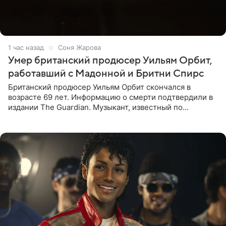
1 час назад
Соня Жарова
Умер британский продюсер Уильям Орбит,
работавший с Мадонной и Бритни Спирс
Британский продюсер Уильям Орбит скончался в
возрасте 69 лет. Информацию о смерти подтвердили в
издании The Guardian. Музыкант, известный по
сотрудничеству с Мадонной, Бритни Спирс и
коллективами Blur и U2,