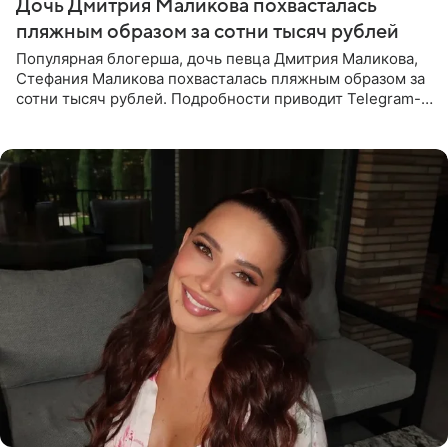
Дочь Дмитрия Маликова похвасталась
пляжным образом за сотни тысяч рублей
Популярная блогерша, дочь певца Дмитрия Маликова,
Стефания Маликова похвасталась пляжным образом за
сотни тысяч рублей. Подробности приводит Telegram-
канал «Звездач». Редакторы канала обратили внимание
на