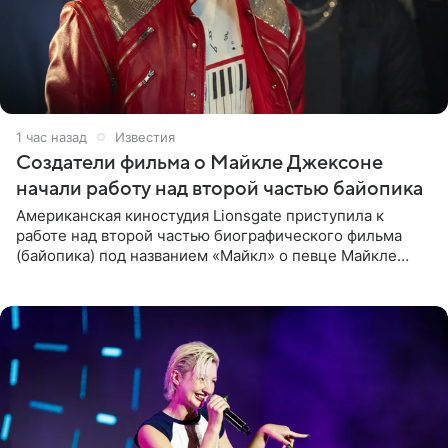
1 час назад
Известия
Создатели фильма о Майкле Джексоне
начали работу над второй частью байопика
Американская киностудия Lionsgate приступила к
работе над второй частью биографического фильма
(байопика) под названием «Майкл» о певце Майкле
Джексоне. Об этом 6 августа сообщил онлайн-ресурс
Deadline