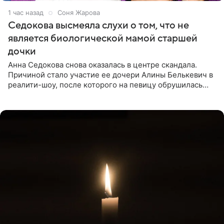
1 час назад
Соня Жарова
Седокова высмеяла слухи о том, что не
является биологической мамой старшей
дочки
Анна Седокова снова оказалась в центре скандала.
Причиной стало участие ее дочери Алины Белькевич в
реалити-шоу, после которого на певицу обрушилась
новая волна агрессии. Хейтеры не ограничились
привычной