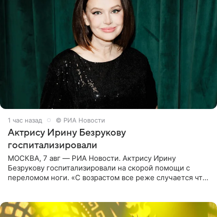
1 час назад
© РИА Новости
Актрису Ирину Безрукову
госпитализировали
МОСКВА, 7 авг — РИА Новости. Актрису Ирину
Безрукову госпитализировали на скорой помощи с
переломом ноги. «С возрастом все реже случается что-
то впервые. Но у меня случилась необычная
“премьера”. Впервые в