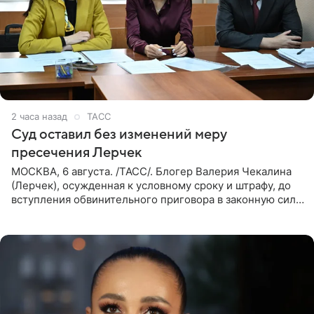
2 часа назад
ТАСС
Суд оставил без изменений меру
пресечения Лерчек
МОСКВА, 6 августа. /ТАСС/. Блогер Валерия Чекалина
(Лерчек), осужденная к условному сроку и штрафу, до
вступления обвинительного приговора в законную силу
будет находиться под запретом определенных
действий. Об