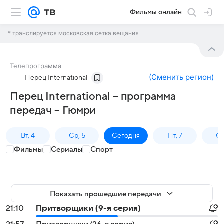
Фильмы онлайн
* транслируется московская сетка вещания
Телепрограмма
(
Сменить регион
)
Перец International
Перец International – программа
передач – Гюмри
Вт, 4
Ср, 5
Сегодня
Пт, 7
Сб
Фильмы
Сериалы
Спорт
Показать прошедшие передачи
21:10
Притворщики (9-я серия)