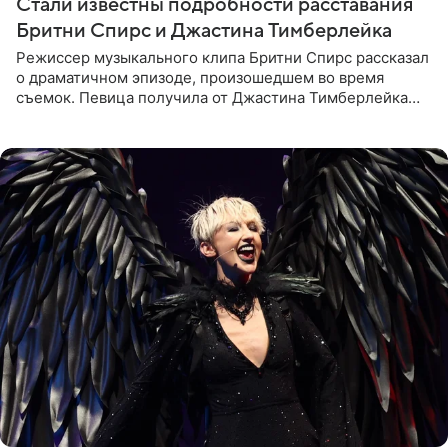
Стали известны подробности расставания
Бритни Спирс и Джастина Тимберлейка
Режиссер музыкального клипа Бритни Спирс рассказал
о драматичном эпизоде, произошедшем во время
съемок. Певица получила от Джастина Тимберлейка
сообщение о расставании прямо на площадке. По
словам постановщика,