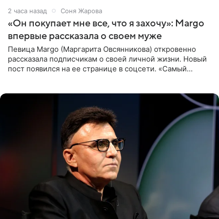
2 часа назад
Соня Жарова
«Он покупает мне все, что я захочу»: Margo
впервые рассказала о своем муже
Певица Margo (Маргарита Овсянникова) откровенно
рассказала подписчикам о своей личной жизни. Новый
пост появился на ее странице в соцсети. «Самый
лучший на свете. И да, он действительно покупает мне
все, что я