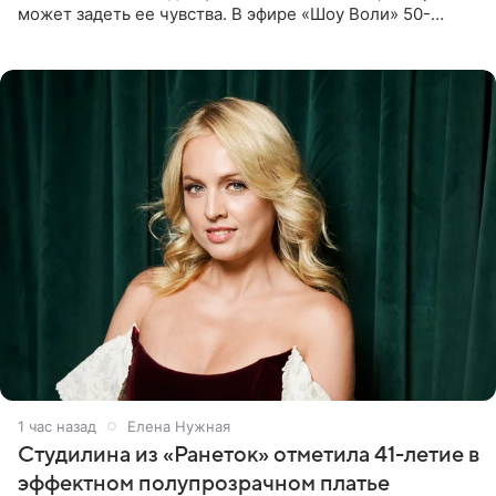
может задеть ее чувства. В эфире «Шоу Воли» 50-
летняя знаменитость откровенно призналась, что не
считает свою дочь
1 час назад
Елена Нужная
Студилина из «Ранеток» отметила 41-летие в
эффектном полупрозрачном платье