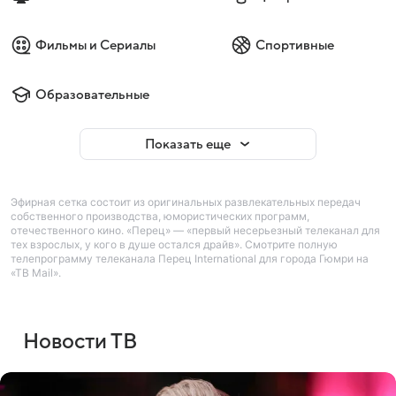
Фильмы и Сериалы
Спортивные
Образовательные
Показать еще
Эфирная сетка состоит из оригинальных развлекательных передач
собственного производства, юмористических программ,
отечественного кино. «Перец» — «первый несерьезный телеканал для
тех взрослых, у кого в душе остался драйв». Смотрите полную
телепрограмму телеканала Перец International для города Гюмри на
«ТВ Mail».
Новости ТВ