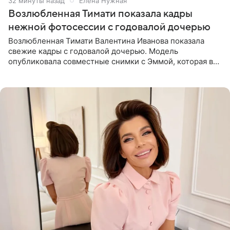
32 минуты назад
Елена Нужная
Возлюбленная Тимати показала кадры
нежной фотосессии с годовалой дочерью
Возлюбленная Тимати Валентина Иванова показала
свежие кадры с годовалой дочерью. Модель
опубликовала совместные снимки с Эммой, которая в
начале недели отпраздновала свой первый день
рождения. Фото появились в