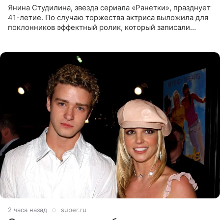
Янина Студилина, звезда сериала «Ранетки», празднует
41-летие. По случаю торжества актриса выложила для
поклонников эффектный ролик, который записали
прошлой ночью. В кадре артистка предстала в
вечернем
2 часа назад
super.ru