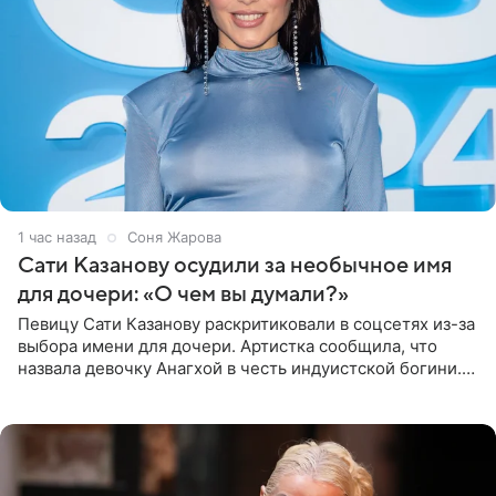
1 час назад
Соня Жарова
Сати Казанову осудили за необычное имя
для дочери: «О чем вы думали?»
Певицу Сати Казанову раскритиковали в соцсетях из-за
выбора имени для дочери. Артистка сообщила, что
назвала девочку Анагхой в честь индуистской богини.
При этом исполнительница скрывала это имя от
поклонников