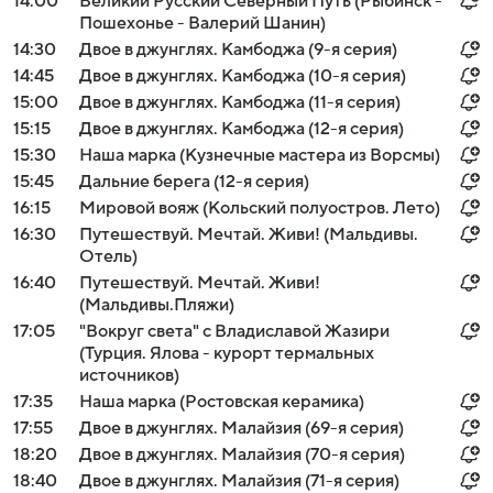
14:00
Великий Русский Северный Путь (Рыбинск -
Пошехонье - Валерий Шанин)
14:30
Двое в джунглях. Камбоджа (9-я серия)
14:45
Двое в джунглях. Камбоджа (10-я серия)
15:00
Двое в джунглях. Камбоджа (11-я серия)
15:15
Двое в джунглях. Камбоджа (12-я серия)
15:30
Наша марка (Кузнечные мастера из Ворсмы)
15:45
Дальние берега (12-я серия)
16:15
Мировой вояж (Кольский полуостров. Лето)
16:30
Путешествуй. Мечтай. Живи! (Мальдивы.
Отель)
16:40
Путешествуй. Мечтай. Живи!
(Мальдивы.Пляжи)
17:05
"Вокруг света" с Владиславой Жазири
(Турция. Ялова - курорт термальных
источников)
17:35
Наша марка (Ростовская керамика)
17:55
Двое в джунглях. Малайзия (69-я серия)
18:20
Двое в джунглях. Малайзия (70-я серия)
18:40
Двое в джунглях. Малайзия (71-я серия)