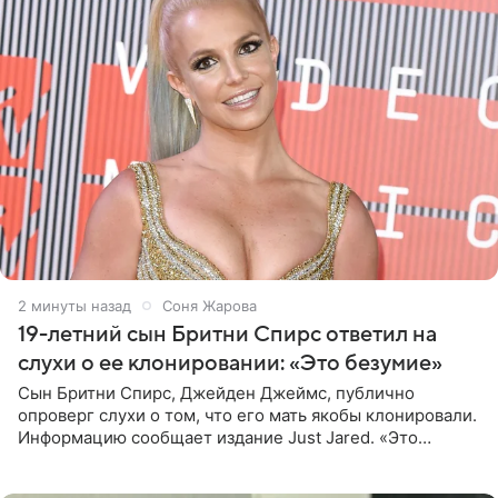
2 минуты назад
Соня Жарова
19-летний сын Бритни Спирс ответил на
слухи о ее клонировании: «Это безумие»
Сын Бритни Спирс, Джейден Джеймс, публично
опроверг слухи о том, что его мать якобы клонировали.
Информацию сообщает издание Just Jared. «Это
заставляет меня понять, что многое в СМИ
преувеличено и фальшиво.