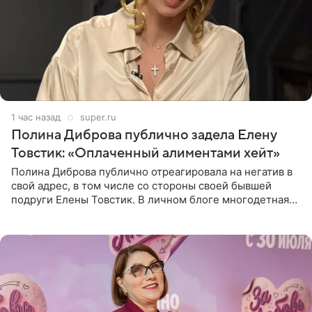
1 час назад
super.ru
Полина Диброва публично задела Елену
Товстик: «Оплаченный алиментами хейт»
Полина Диброва публично отреагировала на негатив в
свой адрес, в том числе со стороны своей бывшей
подруги Елены Товстик. В личном блоге многодетная
мама дала понять, что считает экс‑супругу Романа
Товстика