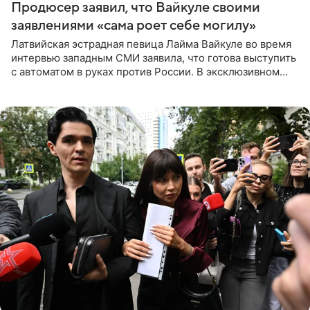
Продюсер заявил, что Вайкуле своими
заявлениями «сама роет себе могилу»
Латвийская эстрадная певица Лайма Вайкуле во время
интервью западным СМИ заявила, что готова выступить
с автоматом в руках против России. В эксклюзивном
комментарии aif.ru продюсер Сергей Дворцов отметил,
что