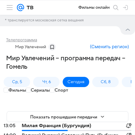
Фильмы онлайн
* транслируется московская сетка вещания
Телепрограмма
(
Сменить регион
)
Мир Увлечений
Мир Увлечений – программа передач –
Гомель
Ср, 5
Чт, 6
Сегодня
Сб, 8
Вс
Фильмы
Сериалы
Спорт
Показать прошедшие передачи
13:05
Милая Франция (Бургундия)