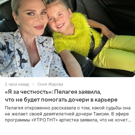
2 часа назад
Соня Жарова
«Я за честность»: Пелагея заявила,
что не будет помогать дочери в карьере
Пелагея откровенно рассказала о том, какой судьбы она
не желает своей девятилетней дочери Таисии. В эфире
программы «УТРО.ТНТ» артистка заявила, что не хочет
для наследницы карьеры исполнительницы. Пелагея