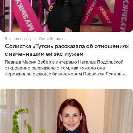
5 часов назад
Соня Жарова
Солистка «Тутси» рассказала об отношениях
с изменившим ей экс-мужем
Певица Мария Вебер в интервью Наталье Подольской
откровенно рассказала о том, как тяжело она
переживала развод с бизнесменом Парвизом Ясиновым.
Артистка призналась, что измена бывшего супруга стала
для нее